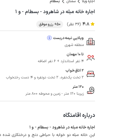
اجاره ویلا
سمنان
بسطام
اجاره خانه مبله در شاهرود - بسطام - و ۱
4.8
(36 نظر)
50+ رزرو موفق
ویلایی نیمه دربست
منطقه شهری
تا 10 مهمان
4 نفر استاندارد + 6 نفر اضافه
2 اتاق‌خواب
2 تخت یک‌نفره، 2 تخت دونفره و 4 دست رختخواب
120 متر
زیربنا 120 متر - زمین و محوطه 800 متر
درباره اقامتگاه
اجاره خانه مبله در شاهرود - بسطام - و 1
این خانه مبله دو خوابه با حیاطی دنج و درختکاری شده