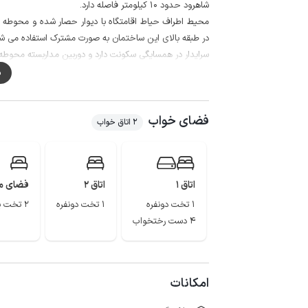
شاهرود حدود 10 کیلومتر فاصله دارد.
محیط اطراف حیاط اقامتگاه با دیوار حصار شده و محوطه ح
در طبقه بالای این ساختمان به صورت مشترک استفاده می شو
سرایدار در همسایگی سکونت دارد و دوربین مداربسته محوط
م
ضروری خود را تامین کنند.
کیفیت خطوط شبکه تلفن همراه برای ایرانسل و همراه اول در مکالم
فضای خواب
از جمله اماکن گردشگری این منطقه می توان به مجموعه تار
2 اتاق خواب
اشاره کرد.
اتاق 1
اتاق 2
فضای م
1 تخت دونفره
1 تخت دونفره
2 تخت یک‌نفره
4 دست رختخواب
امکانات