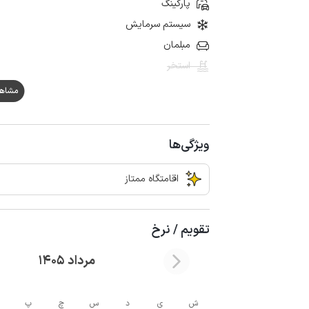
پارکینگ
سیستم سرمایش
مبلمان
استخر
مشاهده ه
ویژگی‌ها
اقامتگاه ممتاز
تقویم / نرخ
مرداد 1405
ش
ی
د
س
چ
پ