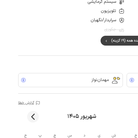
سیستم گرمایشی
تلویزیون
سرایدار/نگهبان
جکوزی
مه (19 گزینه)
مهمان‌نواز
گزارش خطا
شهریور 1405
ج
ش
ی
د
س
چ
پ
ج