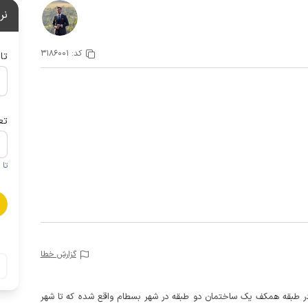
نر
کد:
3186001
تا
تع
تا 1 کودک زیر 5 سال در صورتحساب لحاظ نمی گردد
گزارش خطا
 در طبقه همکف یک ساختمان دو طبقه در شهر بسطام واقع شده که تا شهر