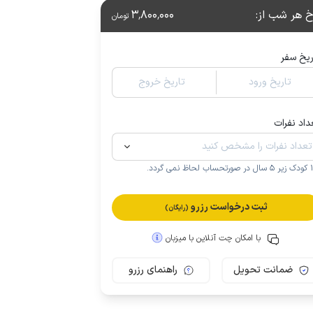
خ هر شب از
:
3٬800٬000
تومان
ریخ سفر
تاریخ ورود
تاریخ خروج
داد نفرات
.
ثبت درخواست رزرو
(رایگان)
با امکان چت آنلاین با میزبان
ضمانت تحویل
راهنمای رزرو