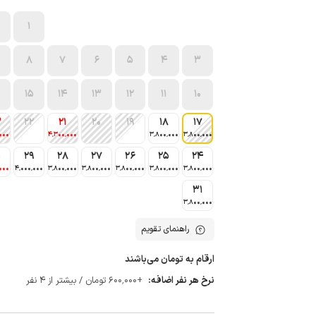
1
8
7
6
5
4
3
15
14
13
12
11
10
3
22
21
20
19
18
17
000
4٬300٬000
3٬800٬000
3٬800٬000
0
29
28
27
26
25
24
000
4٬000٬000
3٬800٬000
3٬800٬000
3٬800٬000
3٬800٬000
3٬800٬000
31
3٬800٬000
راهنمای تقویم
ارقام به تومان می‌باشند
نرخ هر نفر اضافه:
+600٬000 تومان / بیشتر از 4 نفر