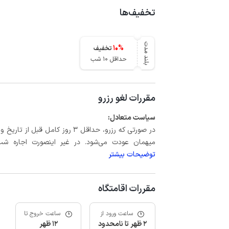
تخفیف‌ها
بلند مدت
10
%
تخفیف
حداقل 10 شب
مقررات لغو رزرو
سیاست متعادل:
میهمان عودت می‌شود. در غیر اینصورت اجاره شب اول بعلاوه حداکثر 15 درص
توضیحات بیشتر
مقررات اقامتگاه
ساعت ورود از
ساعت خروج تا
2 ظهر تا نامحدود
12 ظهر