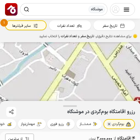
موشنگاه
1
تاریخ سفر
تعداد نفرات
سایر فیلترها
برای مشاهده نتایج دقیق‌تر،
تاریخ سفر
و
تعداد نفرات
را انتخاب نمایید
رزرو اقامتگاه بوم‌گردی در موشنگاه
بوم‌گردی
مـمـتــــاز
رزرو فوری
مهمان‌نواز
خوش
4 اقامتگاه
از
2٬000٬000
از برترین
تومان