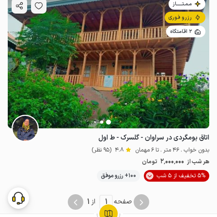
مـمـتــــــاز
رزرو فوری
2 اقامتگاه
اتاق بومگردی در سراوان - گلسرک - ط اول
بدون خواب . 46 متر . تا 6 مهمان
4.8
(95 نظر)
2٬000٬000
هر شب از
تومان
5% تخفیف از 5 شب
100+ رزرو موفق
1
1
صفحه
از