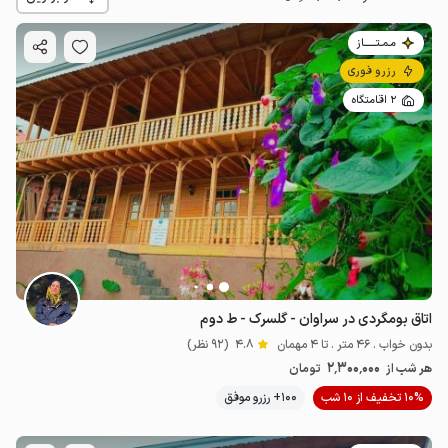
مـمـتــــــاز
رزرو فوری
2 اقامتگاه
2.3
میلیون ت
4.8
اتاق بومگردی در سراوان - گلسرک - ط دوم
بدون خواب . 46 متر . تا 4 مهمان
4.8
(92 نظر)
2٬300٬000
هر شب از
تومان
10% تخفیف از 10 شب
100+ رزرو موفق