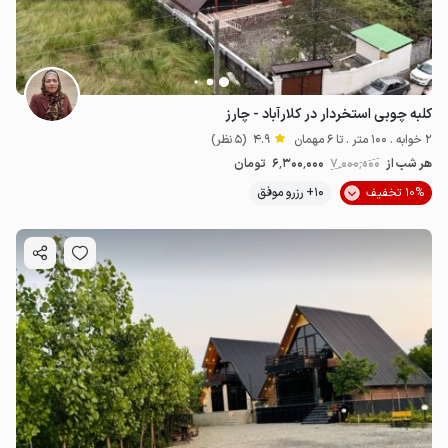
کلبه چوبی استخردار در کلارآباد - چارز
2 خوابه . 100 متر . تا 6 مهمان
4.9
(5 نظر)
هر شب از
7٬000٬000
6٬300٬000
تومان
10% تخفیف
10+ رزرو موفق