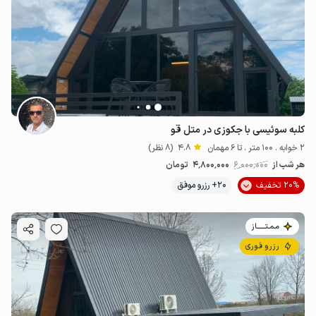
کلبه سوئیسی با جکوزی در متل قو
2 خوابه . 100 متر . تا 6 مهمان
4.8
(8 نظر)
هر شب از
6٬000٬000
4٬800٬000
تومان
20% تخفیف
20+ رزرو موفق
مـمـتــــــاز
رزرو فوری