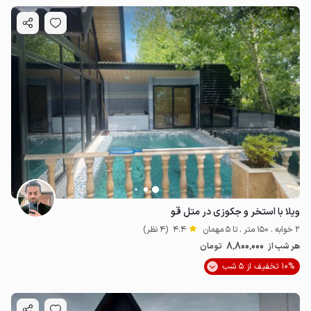
ویلا با استخر و جکوزی در متل قو
2 خوابه . 150 متر . تا 5 مهمان
4.4
(4 نظر)
8٬800٬000
هر شب از
تومان
10% تخفیف از 5 شب