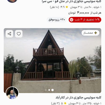
کلبه سوئیسی جکوزی دار در متل قو - سی سرا
1 خوابه . 60 متر . تا 3 مهمان
4.9
(10 نظر)
4٬000٬000
هر شب از
تومان
10% تخفیف از 3 شب
20+ رزرو موفق
مـمـتــــــاز
کلبه سوئیسی جکوزی دار در کلارآباد
1 خوابه . 135 متر . تا 4 مهمان
5
(3 نظر)