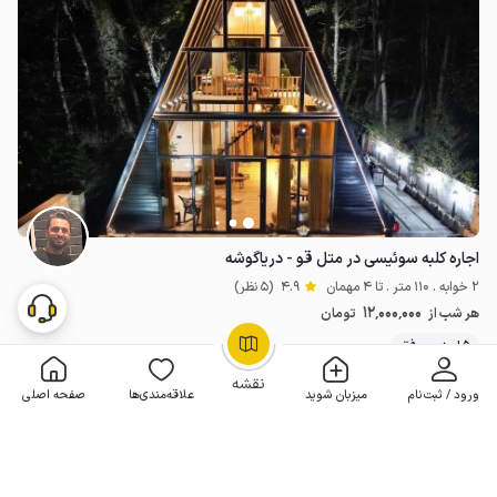
اجاره کلبه سوئیسی در متل قو - دریاگوشه
2 خوابه . 110 متر . تا 4 مهمان
4.9
(5 نظر)
12٬000٬000
هر شب از
تومان
5+ رزرو موفق
OpenStreetMap
©
نقشه
ورود / ثبت‌نام
میزبان شوید
علاقه‌مندی‌ها
صفحه اصلی