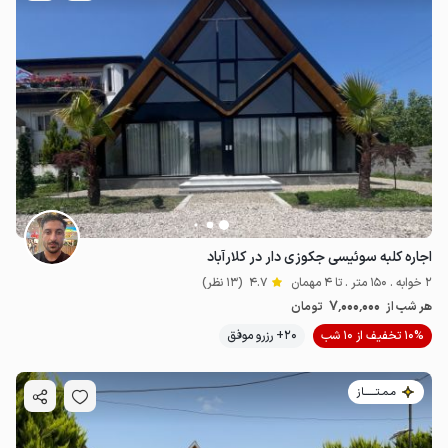
اجاره کلبه سوئیسی جکوزی دار در کلارآباد
2 خوابه . 150 متر . تا 4 مهمان
4.7
(13 نظر)
7٬000٬000
هر شب از
تومان
10% تخفیف از 10 شب
20+ رزرو موفق
مـمـتــــــاز