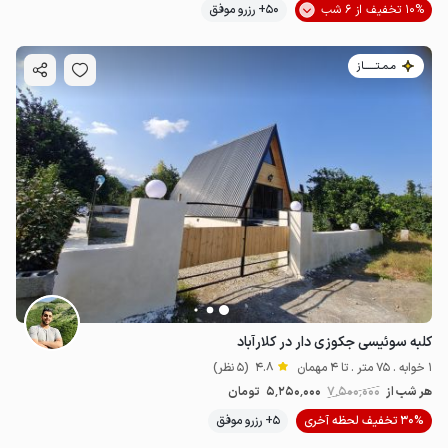
10% تخفیف از 6 شب
50+ رزرو موفق
مـمـتــــــاز
کلبه سوئیسی جکوزی دار در کلارآباد
1 خوابه . 75 متر . تا 4 مهمان
4.8
(5 نظر)
هر شب از
7٬500٬000
5٬250٬000
تومان
30% تخفیف لحظه آخری
5+ رزرو موفق