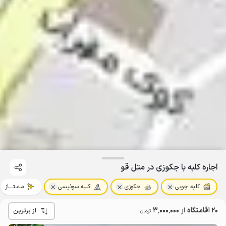
اجاره کلبه با جکوزی در متل قو
کلبه چوبی
جکوزی
کلبه سوئیسی
مـمـتــــاز
20 اقامتگاه
از
3٬000٬000
از برترین
تومان