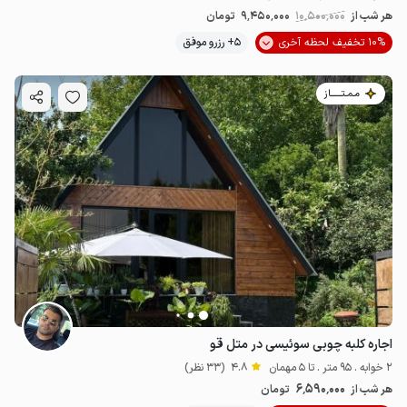
هر شب از
10٬500٬000
9٬450٬000
تومان
10% تخفیف لحظه آخری
5+ رزرو موفق
مـمـتــــــاز
اجاره کلبه چوبی سوئیسی در متل قو
2 خوابه . 95 متر . تا 5 مهمان
4.8
(33 نظر)
6٬590٬000
هر شب از
تومان