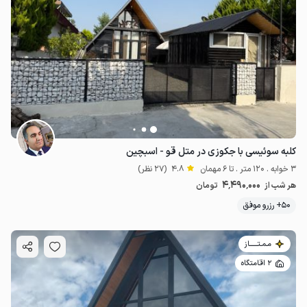
کلبه سوئیسی با جکوزی در متل قو - اسبچین
3 خوابه . 120 متر . تا 6 مهمان
4.8
(27 نظر)
4٬490٬000
هر شب از
تومان
50+ رزرو موفق
مـمـتــــــاز
2 اقامتگاه