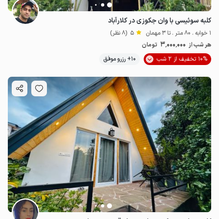
کلبه سوئیسی با وان جکوزی در کلارآباد
1 خوابه . 80 متر . تا 3 مهمان
5
(8 نظر)
3٬000٬000
هر شب از
تومان
10% تخفیف از 2 شب
10+ رزرو موفق