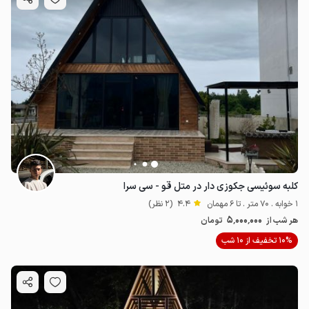
کلبه سوئیسی جکوزی دار در متل قو - سی سرا
1 خوابه . 70 متر . تا 6 مهمان
4.4
(2 نظر)
5٬000٬000
هر شب از
تومان
10% تخفیف از 10 شب