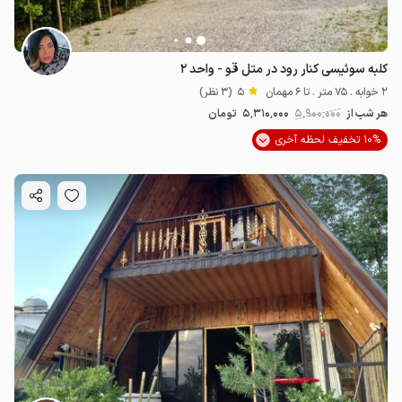
کلبه سوئیسی کنار رود در متل قو - واحد ۲
2 خوابه . 75 متر . تا 6 مهمان
5
(3 نظر)
هر شب از
5٬900٬000
5٬310٬000
تومان
10% تخفیف لحظه آخری