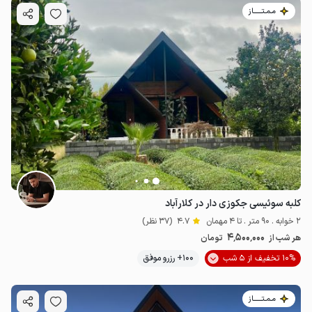
مـمـتــــــاز
کلبه سوئیسی جکوزی دار در کلارآباد
2 خوابه . 90 متر . تا 4 مهمان
4.7
(37 نظر)
4٬500٬000
هر شب از
تومان
10% تخفیف از 5 شب
100+ رزرو موفق
مـمـتــــــاز