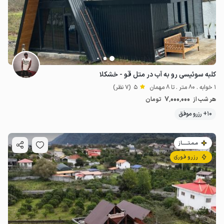
کلبه سوئیسی رو به آب در متل قو - خشکلا
1 خوابه . 80 متر . تا 8 مهمان
5
(7 نظر)
7٬000٬000
هر شب از
تومان
10+ رزرو موفق
مـمـتــــــاز
رزرو فوری
9.45
میلیون ت
5