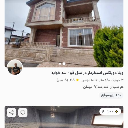
ویلا دوبلکس استخردار در متل قو - سه خوابه
3 خوابه . 280 متر . تا 10 مهمان
4.9
(18 نظر)
7٬000٬000
هر شب از
تومان
20+ رزرو موفق
مـمـتــــــاز