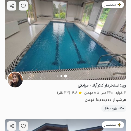
مـمـتــــــاز
ویلا استخردار کلارآباد - میانکی
3 خوابه . 220 متر . تا 8 مهمان
4.8
(33 نظر)
10٬000٬000
هر شب از
تومان
50+ رزرو موفق
مـمـتــــــاز