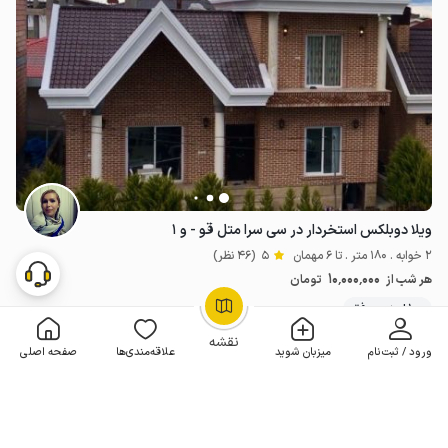
ویلا دوبلکس استخردار در سی سرا متل قو - و ۱
2 خوابه . 180 متر . تا 6 مهمان
5
(46 نظر)
10٬000٬000
هر شب از
تومان
100+ رزرو موفق
OpenStreetMap
©
نقشه
ورود / ثبت‌نام
میزبان شوید
علاقه‌مندی‌ها
صفحه اصلی
مـمـتــــــاز