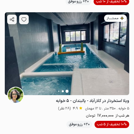
10% تخفیف از 10 شب
20+ رزرو موفق
مـمـتــــــاز
ویلا استخردار در کلارآباد - یالبندان - ۵ خوابه
5 خوابه . 350 متر . تا 12 مهمان
4.9
(28 نظر)
17٬000٬000
هر شب از
تومان
10% تخفیف از 5 شب
20+ رزرو موفق