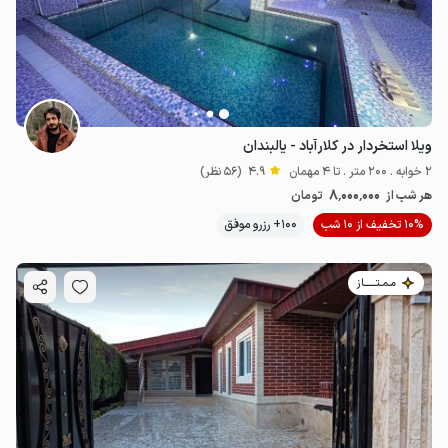
ویلا استخردار در کلارآباد - یالبندان
2 خوابه . 200 متر . تا 4 مهمان
4.9
(56 نظر)
8٬000٬000
هر شب از
تومان
10% تخفیف از 10 شب
100+ رزرو موفق
مـمـتــــــاز
10
میلیون ت
4.8