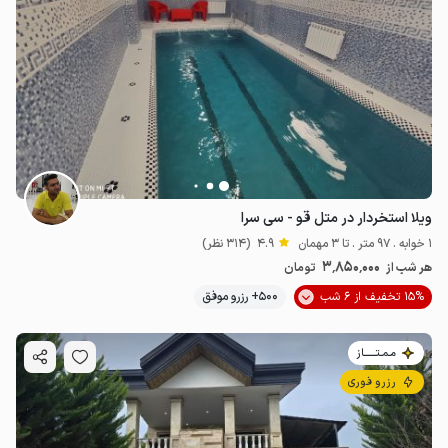
ویلا استخردار در متل قو - سی سرا
1 خوابه . 97 متر . تا 3 مهمان
4.9
(314 نظر)
3٬850٬000
هر شب از
تومان
15% تخفیف از 6 شب
500+ رزرو موفق
مـمـتــــــاز
رزرو فوری