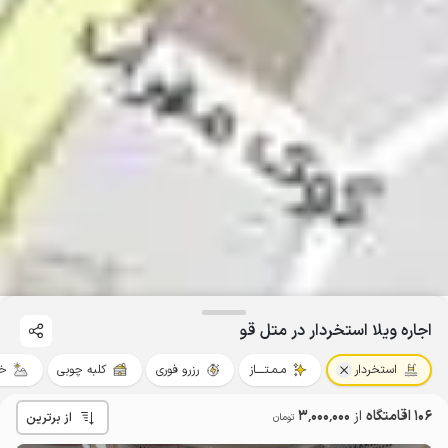
اجاره ویلا استخردار در متل قو
استخردار
مـمـتــــاز
رزرو فوری
کلبه چوبی
خو
106 اقامتگاه
از
3٬000٬000
از برترین
تومان