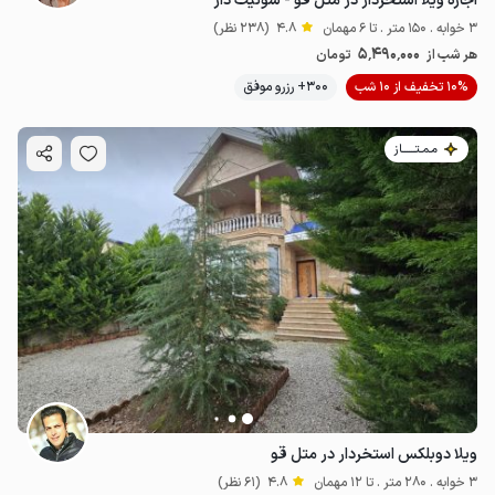
اجاره ویلا استخردار در متل قو - سوئیت دار
3 خوابه . 150 متر . تا 6 مهمان
4.8
(238 نظر)
5٬490٬000
هر شب از
تومان
10% تخفیف از 10 شب
300+ رزرو موفق
مـمـتــــــاز
ویلا دوبلکس استخردار در متل قو
3 خوابه . 280 متر . تا 12 مهمان
4.8
(61 نظر)