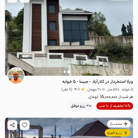
ویلا استخردار در کلارآباد - جیسا - ۵ خوابه
5 خوابه . 570 متر . تا 20 مهمان
4.8
(8 نظر)
15٬000٬000
هر شب از
تومان
10% تخفیف از 10 شب
10+ رزرو موفق
مـمـتــــــاز
رزرو فوری