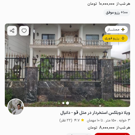
10٬000٬000
هر شب از
تومان
100+ رزرو موفق
مـمـتــــــاز
رزرو فوری
ویلا دوبلکس استخردار در متل قو - دانیال
3 خوابه . 150 متر . تا 10 مهمان
4.7
(22 نظر)
8٬000٬000
هر شب از
تومان