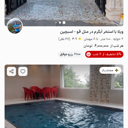
ویلا با استخر آبگرم در متل قو - اسبچین
2 خوابه . 100 متر . تا 8 مهمان
4.9
(67 نظر)
6٬000٬000
هر شب از
تومان
5% تخفیف از 6 شب
100+ رزرو موفق
مـمـتــــــاز