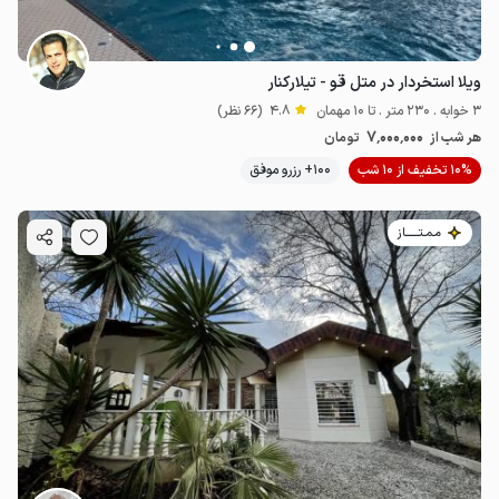
ویلا استخردار در متل قو - تیلارکنار
3 خوابه . 230 متر . تا 10 مهمان
4.8
(66 نظر)
7٬000٬000
هر شب از
تومان
10% تخفیف از 10 شب
100+ رزرو موفق
مـمـتــــــاز