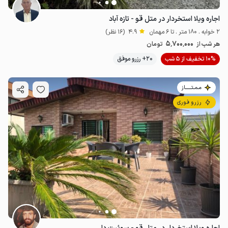
اجاره ویلا استخردار در متل قو - تازه آباد
2 خوابه . 180 متر . تا 6 مهمان
4.9
(16 نظر)
5٬700٬000
هر شب از
تومان
10% تخفیف از 5 شب
20+ رزرو موفق
مـمـتــــــاز
رزرو فوری