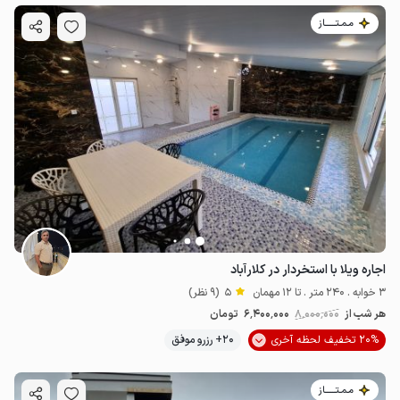
مـمـتــــــاز
اجاره ویلا با استخردار در کلارآباد
3 خوابه . 240 متر . تا 12 مهمان
5
(9 نظر)
هر شب از
8٬000٬000
6٬400٬000
تومان
20% تخفیف لحظه آخری
20+ رزرو موفق
مـمـتــــــاز