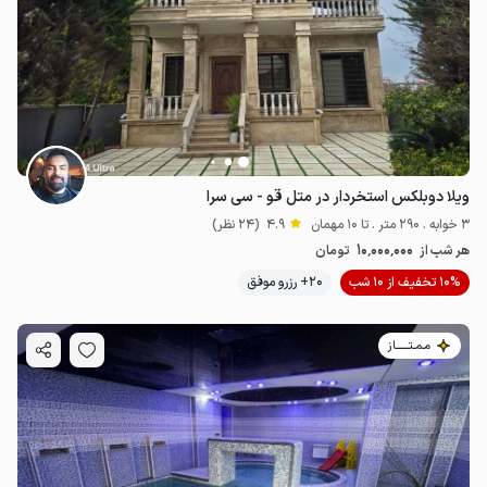
ویلا دوبلکس استخردار در متل قو - سی سرا
3 خوابه . 290 متر . تا 10 مهمان
4.9
(24 نظر)
10٬000٬000
هر شب از
تومان
10% تخفیف از 10 شب
20+ رزرو موفق
مـمـتــــــاز