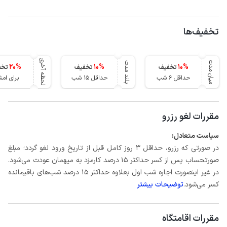
تخفیف‌ها
لحظه آخری
میان مدت
بلند مدت
20
%
10
%
10
%
تخفیف
تخفیف
تخف
حداقل 6 شب
حداقل 15 شب
برای ام
مقررات لغو رزرو
سیاست متعادل:
در صورتی که رزرو، حداقل 3 روز کامل قبل از تاریخ ورود لغو گردد؛ مبلغ
صورتحساب پس از کسر حداکثر 15 درصد کارمزد به میهمان عودت می‌شود.
در غیر اینصورت اجاره شب اول بعلاوه حداکثر 15 درصد شب‌های باقیمانده
کسر می‌شود.
توضیحات بیشتر
مقررات اقامتگاه