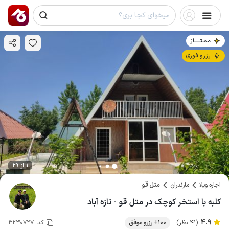
مـمـتــــــاز
رزرو فوری
1 از 29
اجاره ویلا
مازندران
متل قو
کلبه با استخر کوچک در متل قو - تازه آباد
4.9
(41 نظر)
100+ رزرو موفق
کد:
3230727