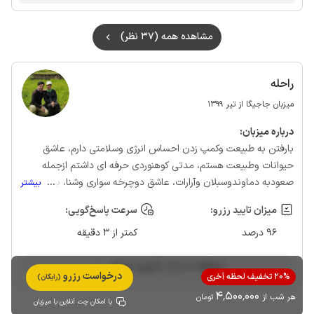
مهربانشون بالا بردن امیداورم هر جا هستین دنیا به کام باشد
مشاهده همه (37 نظر)
راحله
میزبان جاجیگا از تیر 1399
درباره‌ میزبان:
بارفتن به طبیعت وکمپ زدن احساس انرژی وسلامتی دارم، عاشق
حیوانات وطبیعت هستم، مدتی کوهنوردی حرفه ای داشتم ازجمله
صعودبه دماوندوسبلان وآرارات، عاشق دوچرخه سواری وشنا، بیشتر
...
بیشتر
طبیعت مازندران رو آفرود رفتیم وطبیعت گیلان روکوهنوردی همچنین
میزان تایید رزرو:
سرعت پاسخ‌گویی:
غاردانیال و چند غار دراطراف تهران، خلاصه ورزش و طبیعت گردی
96 درصد
ورانندگی ازعلایق خانواده کوچک۳نفری ماست
کمتر از 3 دقیقه
مشاهده حساب کاربری میزبان
درخواست رزرو
20% تخفیف لحظه آخری
(رایگان)
4٬500٬000
هر شب از
تومان
با امکان چت آنلاین با میزبان