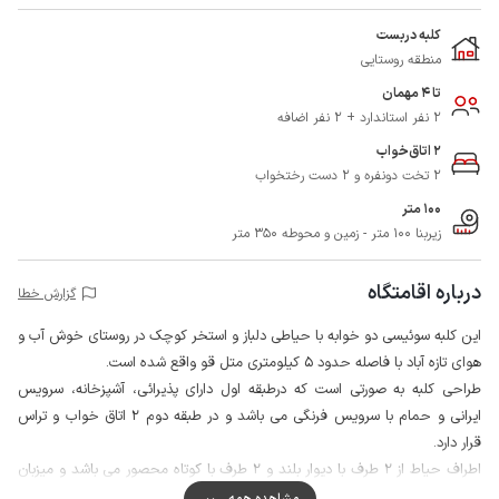
کلبه دربست
منطقه روستایی
تا 4 مهمان
2 نفر استاندارد + 2 نفر اضافه
2 اتاق‌خواب
2 تخت دونفره و 2 دست رختخواب
100 متر
زیربنا 100 متر - زمین و محوطه 350 متر
درباره اقامتگاه
گزارش خطا
این کلبه سوئیسی دو خوابه با حیاطی دلباز و استخر کوچک در روستای خوش آب و
هوای تازه آباد با فاصله حدود 5 کیلومتری متل قو واقع شده است.
طراحی کلبه به صورتی است که درطبقه اول دارای پذیرائی، آشپزخانه، سرویس
ایرانی و حمام با سرویس فرنگی می باشد و در طبقه دوم 2 اتاق خواب و تراس
قرار دارد.
اطراف حیاط از 2 طرف با دیوار بلند و 2 طرف با کوتاه محصور می باشد و میزبان
نیز در همسایگی سکونت دارد، همچنین استخر کوچک روباز به صورت آبگرم به
مشاهده همه