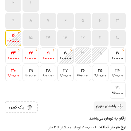
2
1
9
8
7
6
5
4
3
16
15
14
13
12
11
10
6٬000٬000
4٬800٬000
23
22
21
20
19
18
17
6٬000٬000
8٬000٬000
8٬000٬000
6٬000٬000
6٬000٬000
30
29
28
27
26
25
24
4٬500٬000
6٬000٬000
6٬000٬000
4٬500٬000
4٬500٬000
4٬500٬000
4٬500٬000
31
4٬500٬000
راهنمای تقویم
پاک کردن
ارقام به تومان می‌باشند
نرخ هر نفر اضافه:
+800٬000 تومان / بیشتر از 2 نفر