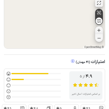
OpenStreetMap
©
امتیازات
(
41
مهمان
)
4.9
از ۵
بر اساس امتیازات ۱ سال اخیر
4.9
4.8
5
4.9