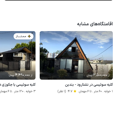
اقامتگاه‌های مشابه
مـمـتــــــاز
4٬490٬000
3٬500٬000
از
تومان
از
تومان
کلبه سوئیسی در نشتارود - بندبن
کلبه سوئیسی با جکوزی د
1 خوابه . 60 متر . تا 6 مهمان
4.7
(1 نظر)
3 خوابه . 120 متر . تا 6 مهمان