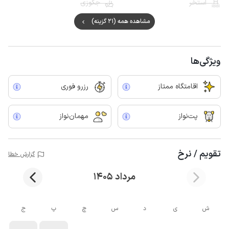
استخر
جکوزی
مشاهده همه (21 گزینه)
ویژگی‌ها
اقامتگاه ممتاز
رزرو فوری
پت‌نواز
مهمان‌نواز
تقویم / نرخ
گزارش خطا
مرداد 1405
ش
ی
د
س
چ
پ
ج