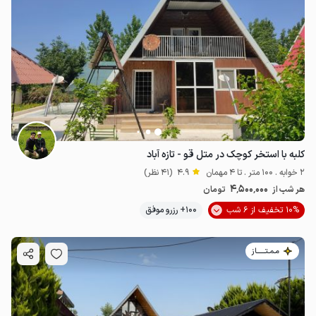
کلبه با استخر کوچک در متل قو - تازه آباد
2 خوابه . 100 متر . تا 4 مهمان
4.9
(41 نظر)
4٬500٬000
هر شب از
تومان
10% تخفیف از 6 شب
100+ رزرو موفق
مـمـتــــــاز