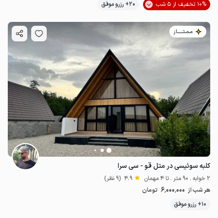
10% تخفیف از 5 شب
20+ رزرو موفق
مـمـتــــــاز
کلبه سوئیسی در متل قو - سی سرا
2 خوابه . 90 متر . تا 4 مهمان
4.9
(9 نظر)
6٬000٬000
هر شب از
تومان
10+ رزرو موفق