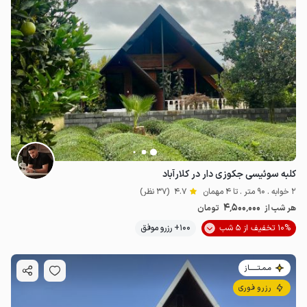
کلبه سوئیسی جکوزی دار در کلارآباد
2 خوابه . 90 متر . تا 4 مهمان
4.7
(37 نظر)
4٬500٬000
هر شب از
تومان
10% تخفیف از 5 شب
100+ رزرو موفق
مـمـتــــــاز
رزرو فوری