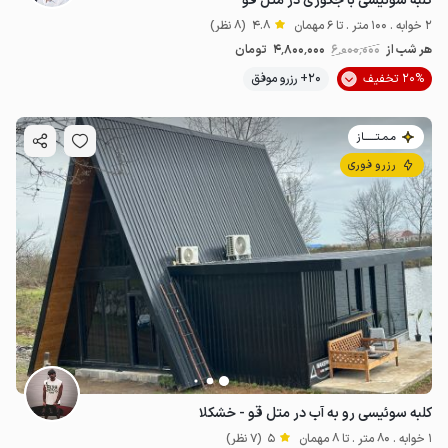
کلبه سوئیسی با جکوزی در متل قو
2 خوابه . 100 متر . تا 6 مهمان
4.8
(8 نظر)
هر شب از
6٬000٬000
4٬800٬000
تومان
20% تخفیف
20+ رزرو موفق
مـمـتــــــاز
رزرو فوری
کلبه سوئیسی رو به آب در متل قو - خشکلا
1 خوابه . 80 متر . تا 8 مهمان
5
(7 نظر)