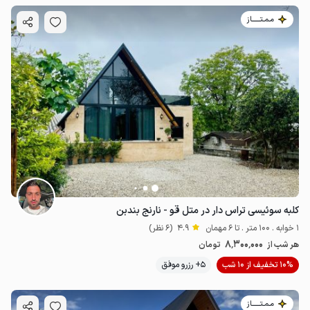
مـمـتــــــاز
کلبه سوئیسی تراس دار در متل قو - نارنج بندبن
1 خوابه . 100 متر . تا 6 مهمان
4.9
(6 نظر)
8٬300٬000
هر شب از
تومان
10% تخفیف از 10 شب
5+ رزرو موفق
مـمـتــــــاز