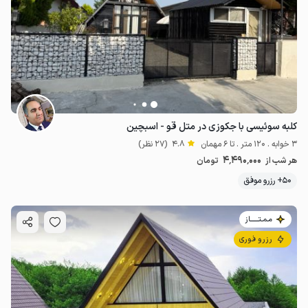
کلبه سوئیسی با جکوزی در متل قو - اسبچین
3 خوابه . 120 متر . تا 6 مهمان
4.8
(27 نظر)
4٬490٬000
هر شب از
تومان
50+ رزرو موفق
مـمـتــــــاز
رزرو فوری