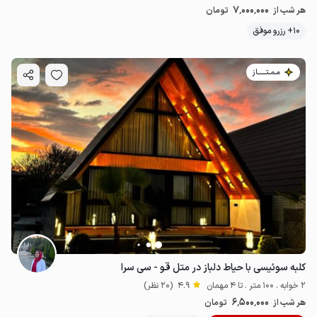
7٬000٬000
هر شب از
تومان
10+ رزرو موفق
مـمـتــــــاز
کلبه سوئیسی با حیاط دلباز در متل قو - سی سرا
2 خوابه . 100 متر . تا 4 مهمان
4.9
(20 نظر)
6٬500٬000
هر شب از
تومان