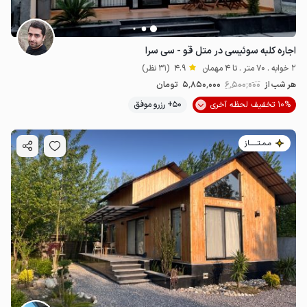
اجاره کلبه سوئیسی در متل قو - سی سرا
2 خوابه . 70 متر . تا 4 مهمان
4.9
(31 نظر)
هر شب از
6٬500٬000
5٬850٬000
تومان
10% تخفیف لحظه آخری
50+ رزرو موفق
مـمـتــــــاز