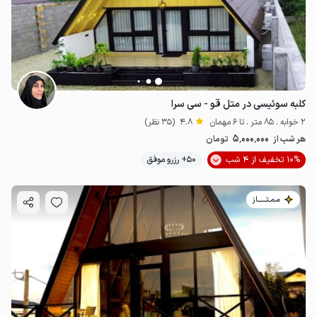
کلبه سوئیسی در متل قو - سی سرا
2 خوابه . 85 متر . تا 6 مهمان
4.8
(35 نظر)
5٬000٬000
هر شب از
تومان
10% تخفیف از 4 شب
50+ رزرو موفق
مـمـتــــــاز
4.8
میلیون ت
4.7