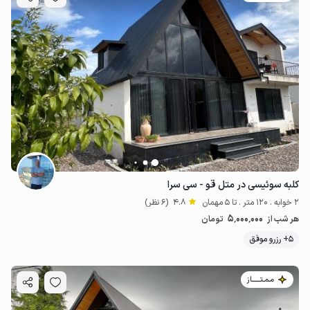
کلبه سوئیسی در متل قو - سی سرا
2 خوابه . 120 متر . تا 5 مهمان
4.8
(6 نظر)
5٬000٬000
هر شب از
تومان
5+ رزرو موفق
مـمـتــــــاز