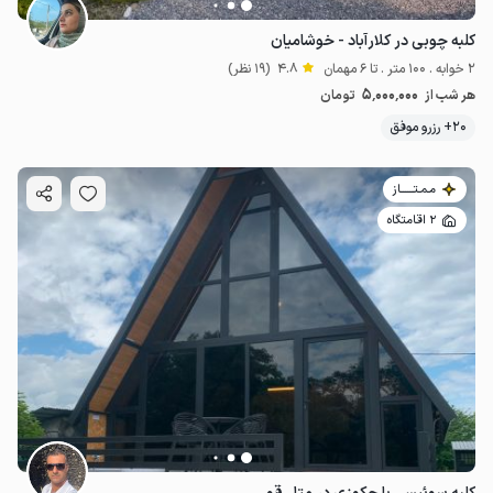
کلبه چوبی در کلارآباد - خوشامیان
2 خوابه . 100 متر . تا 6 مهمان
4.8
(19 نظر)
5٬000٬000
هر شب از
تومان
20+ رزرو موفق
مـمـتــــــاز
2 اقامتگاه