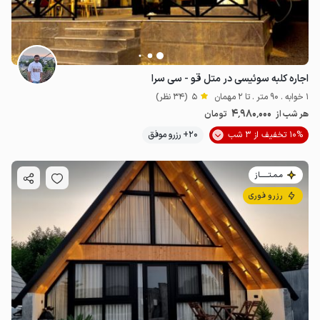
اجاره کلبه سوئیسی در متل قو - سی سرا
1 خوابه . 90 متر . تا 2 مهمان
5
(34 نظر)
4٬980٬000
هر شب از
تومان
10% تخفیف از 3 شب
20+ رزرو موفق
مـمـتــــــاز
رزرو فوری