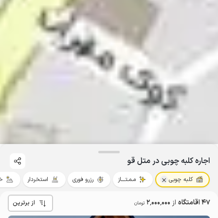
اجاره کلبه چوبی در متل قو
کلبه چوبی
مـمـتــــاز
رزرو فوری
استخردار
خ
47 اقامتگاه
از
2٬000٬000
از برترین
تومان