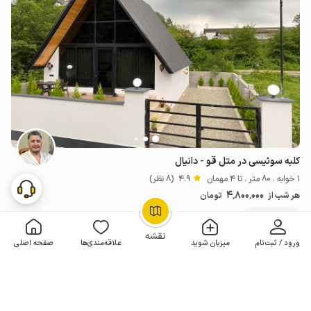
کلبه سوئیسی در متل قو - دانیال
1 خوابه . 80 متر . تا 4 مهمان
4.9
(8 نظر)
4٬800٬000
هر شب از
تومان
10+ رزرو موفق
OpenStreetMap
©
نقشه
ورود / ثبت‌نام
میزبان شوید
علاقه‌مندی‌ها
صفحه اصلی
مـمـتــــــاز
رزرو فوری