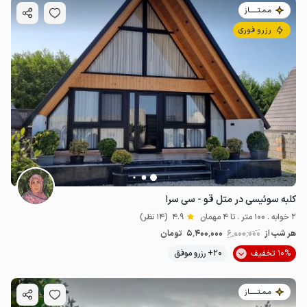
مـمـتــــــاز
رزرو فوری
کلبه سوئیسی در متل قو - سی سرا
2 خوابه . 100 متر . تا 4 مهمان
4.9
(14 نظر)
هر شب از
6٬000٬000
5٬400٬000
تومان
10% تخفیف
20+ رزرو موفق
مـمـتــــــاز