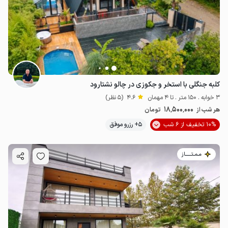
کلبه جنگلی با استخر و جکوزی در چالو نشتارود
3 خوابه . 150 متر . تا 4 مهمان
4.6
(5 نظر)
18٬500٬000
هر شب از
تومان
10% تخفیف از 6 شب
5+ رزرو موفق
مـمـتــــــاز