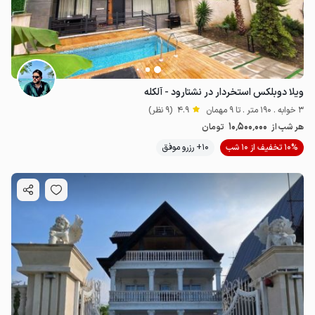
ویلا دوبلکس استخردار در نشتارود - آلکله
3 خوابه . 190 متر . تا 9 مهمان
4.9
(9 نظر)
10٬500٬000
هر شب از
تومان
10% تخفیف از 10 شب
10+ رزرو موفق