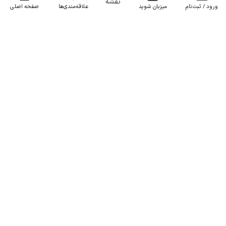
نقشه
ورود / ثبت‌نام
میزبان شوید
علاقه‌مندی‌ها
صفحه اصلی
اجاره ویلا دوبلکس استخردار نشتارود - توبن
2 خوابه . 190 متر . تا 6 مهمان
4.2
(5 نظر)
5٬150٬000
هر شب از
تومان
10+ رزرو موفق