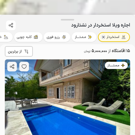
اجاره ویلا استخردار در نشتارود
استخردار
مـمـتــــاز
رزرو فوری
کلبه چوبی
خ
15 اقامتگاه
از
5٬000٬000
از برترین
تومان
مـمـتــــــاز