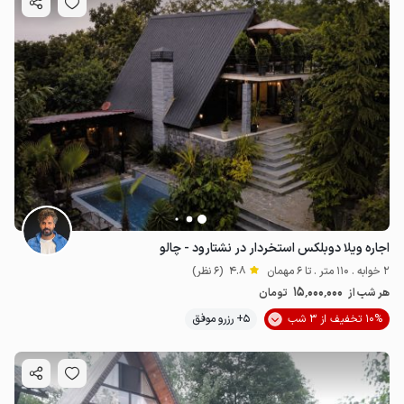
اجاره ویلا دوبلکس استخردار در نشتارود - چالو
2 خوابه . 110 متر . تا 6 مهمان
4.8
(6 نظر)
15٬000٬000
هر شب از
تومان
10% تخفیف از 3 شب
5+ رزرو موفق