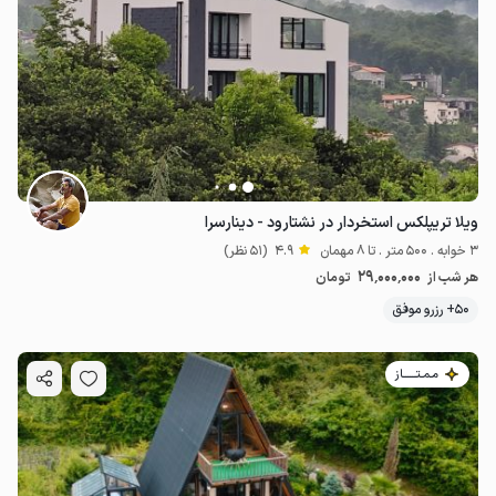
ویلا تریپلکس استخردار در نشتارود - دینارسرا
3 خوابه . 500 متر . تا 8 مهمان
4.9
(51 نظر)
29٬000٬000
هر شب از
تومان
50+ رزرو موفق
مـمـتــــــاز