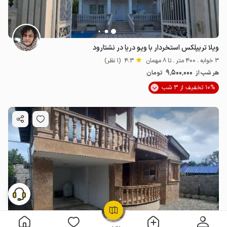
ویلا تریپلکس استخردار با ویو دریا در نشتارود
3 خوابه . 400 متر . تا 8 مهمان
4.3
(1 نظر)
9٬500٬000
هر شب از
تومان
10% تخفیف از 3 شب
OpenStreetMap
©