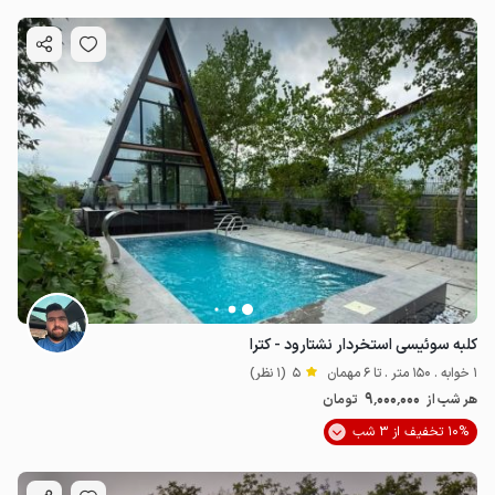
کلبه سوئیسی استخردار نشتارود - کترا
1 خوابه . 150 متر . تا 6 مهمان
5
(1 نظر)
9٬000٬000
هر شب از
تومان
10% تخفیف از 3 شب