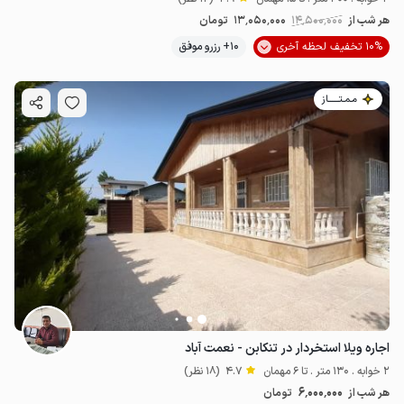
هر شب از
14٬500٬000
13٬050٬000
تومان
10% تخفیف لحظه آخری
10+ رزرو موفق
مـمـتــــــاز
اجاره ویلا استخردار در تنکابن - نعمت آباد
2 خوابه . 130 متر . تا 6 مهمان
4.7
(18 نظر)
6٬000٬000
هر شب از
تومان