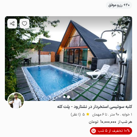
20+ رزرو موفق
5
میلیون ت
5
کلبه سوئیسی استخردار در نشتارود - پلت کله
1 خوابه . 90 متر . تا 6 مهمان
5
(1 نظر)
10٬000٬000
هر شب از
تومان
10% تخفیف از 5 شب