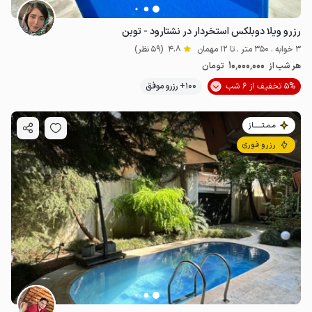
رزرو ویلا دوبلکس استخردار در نشتارود - توبن
3 خوابه . 350 متر . تا 12 مهمان
4.8
(59 نظر)
10٬000٬000
هر شب از
تومان
5% تخفیف از 6 شب
100+ رزرو موفق
مـمـتــــــاز
رزرو فوری