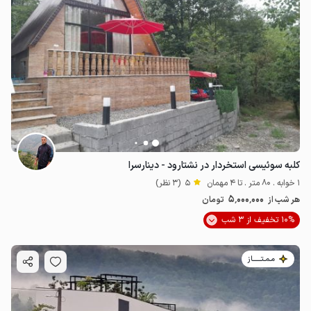
کلبه سوئیسی استخردار در نشتارود - دینارسرا
1 خوابه . 80 متر . تا 4 مهمان
5
(3 نظر)
5٬000٬000
هر شب از
تومان
10% تخفیف از 3 شب
مـمـتــــــاز