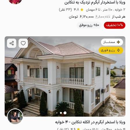
ویلا با استخردار آبگرم نزدیک به تنکابن
2 خوابه . 110 متر . تا 6 مهمان
4.8
(33 نظر)
هر شب از
6٬800٬000
6٬120٬000
تومان
10% تخفیف
50+ رزرو موفق
مـمـتــــــاز
رزرو فوری
ویلا با استخر آبگرم در الکله تنکابن - ۴ خوابه
4 خوابه . 400 متر . تا 15 مهمان
4.9
(12 نظر)