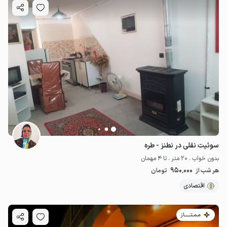
سوئیت نقلی در نطنز - طره
بدون خواب . 20 متر . تا 4 مهمان
950٬000
هر شب از
تومان
اقتصادی
مـمـتــــــاز