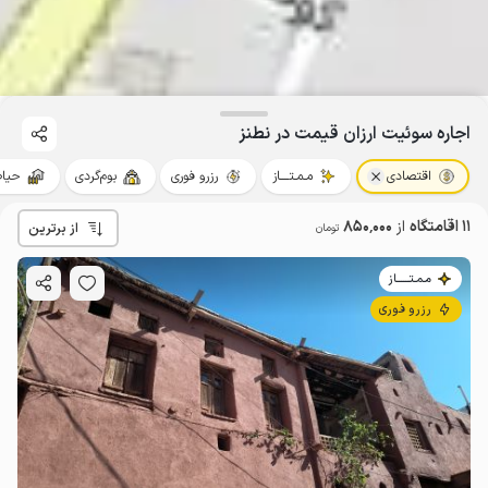
اجاره سوئیت ارزان قیمت در نطنز
اقتصادی
مـمـتــــاز
رزرو فوری
بوم‌گردی
حیاط
11 اقامتگاه
از
850٬000
از برترین
تومان
مـمـتــــــاز
رزرو فوری