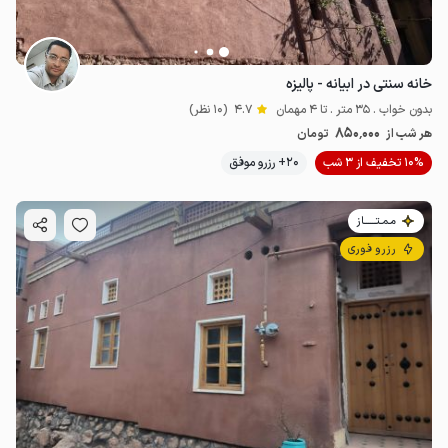
خانه سنتی در ابیانه - پالیزه
بدون خواب . 35 متر . تا 4 مهمان
4.7
(10 نظر)
850٬000
هر شب از
تومان
10% تخفیف از 3 شب
20+ رزرو موفق
مـمـتــــــاز
رزرو فوری