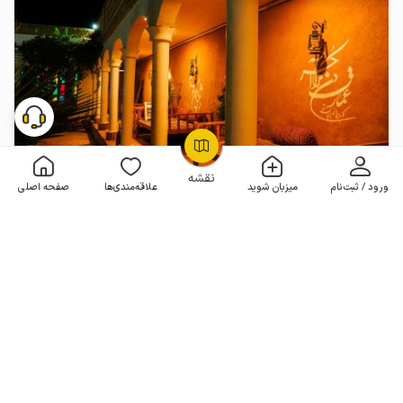
OpenStreetMap
©
نقشه
ورود / ثبت‌نام
میزبان شوید
علاقه‌مندی‌ها
صفحه اصلی
بوم گردی در بادرود - اتاق پاسبان
بدون خواب . 12 متر . تا 2 مهمان
4.9
(10 نظر)
1٬500٬000
هر شب از
تومان
20% تخفیف از 3 شب
10+ رزرو موفق