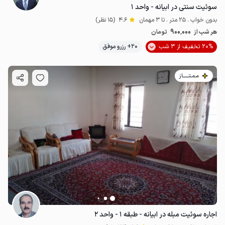
سوئیت سنتی در ابیانه - واحد ۱
بدون خواب . 25 متر . تا 3 مهمان
4.6
(15 نظر)
900٬000
هر شب از
تومان
1.5
میلیون ت
4.9
20% تخفیف از 3 شب
20+ رزرو موفق
مـمـتــــــاز
اجاره سوئیت مبله در ابیانه - طبقه ۱ - واحد ۲