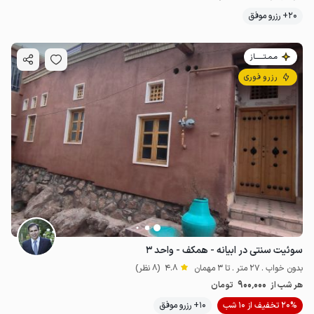
20+ رزرو موفق
مـمـتــــــاز
رزرو فوری
سوئیت سنتی در ابیانه - همکف - واحد ۳
بدون خواب . 27 متر . تا 3 مهمان
4.8
(8 نظر)
900٬000
هر شب از
تومان
20% تخفیف از 10 شب
10+ رزرو موفق