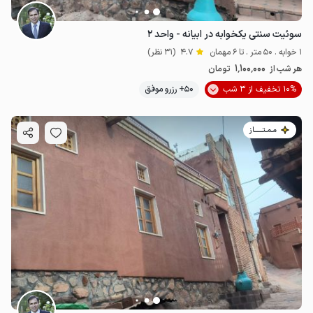
سوئیت سنتی یکخوابه در ابیانه - واحد ۲
1 خوابه . 50 متر . تا 6 مهمان
4.7
(31 نظر)
1٬100٬000
هر شب از
تومان
10% تخفیف از 3 شب
50+ رزرو موفق
مـمـتــــــاز