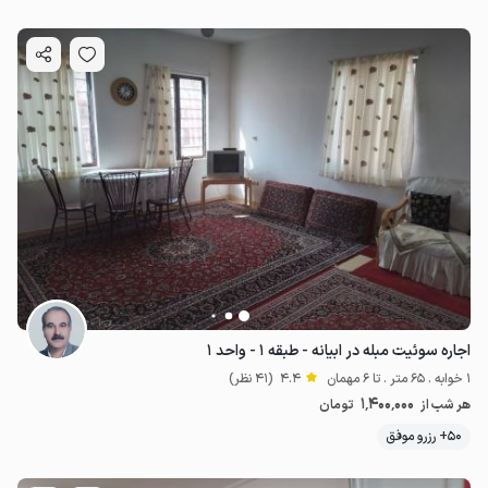
اجاره سوئیت مبله در ابیانه - طبقه ۱ - واحد ۱
1 خوابه . 65 متر . تا 6 مهمان
4.4
(41 نظر)
1٬400٬000
هر شب از
تومان
50+ رزرو موفق