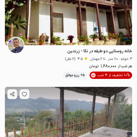
خانه روستایی دو طبقه در نکا - زرندین
3 خوابه . 110 متر . تا 6 مهمان
4.5
(6 نظر)
1٬680٬000
هر شب از
تومان
10% تخفیف از 4 شب
5+ رزرو موفق