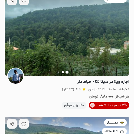
اجاره ویلا در سیکا نکا - حیاط دار
1 خوابه . 80 متر . تا 12 مهمان
4.6
(13 نظر)
880٬000
هر شب از
تومان
5% تخفیف از 5 شب
10+ رزرو موفق
مـمـتــــــاز
4 اقامتگاه