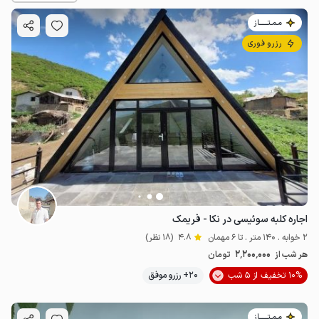
مـمـتــــــاز
رزرو فوری
اجاره کلبه سوئیسی در نکا - فریمک
2 خوابه . 140 متر . تا 6 مهمان
4.8
(18 نظر)
2٬200٬000
هر شب از
تومان
10% تخفیف از 5 شب
20+ رزرو موفق
مـمـتــــــاز