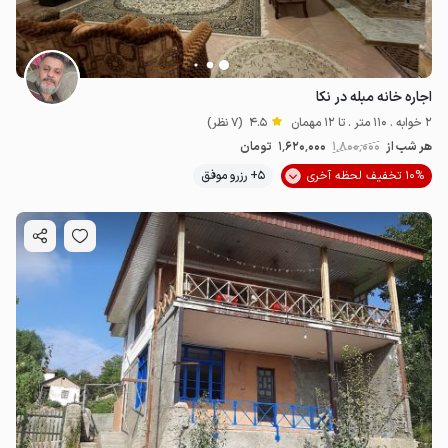
اجاره خانه مبله در نکا
2 خوابه . 110 متر . تا 12 مهمان
4.5
(7 نظر)
هر شب از
1٬800٬000
1٬620٬000
تومان
10% تخفیف لحظه آخری
5+ رزرو موفق