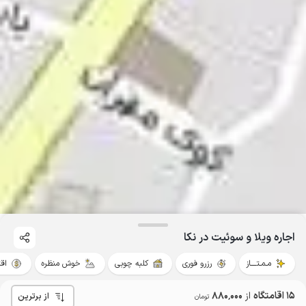
اجاره ویلا و سوئیت در نکا
مـمـتــــاز
رزرو فوری
کلبه چوبی
خوش منظره
اق
15 اقامتگاه
از
880٬000
از برترین
تومان