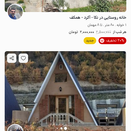
خانه روستایی در نکا - آکرد - همکف
1 خوابه . 80 متر . تا 8 مهمان
هر شب از
2٬500٬000
2٬000٬000
تومان
20% تخفیف
جدید