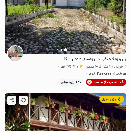
رزرو ویلا جنگلی در روستای واودین نکا
2 خوابه . 110 متر . تا 10 مهمان
4.7
(37 نظر)
880٬000
ت
4.6
2٬000٬000
هر شب از
تومان
10% تخفیف از 5 شب
20+ رزرو موفق
رزرو فوری