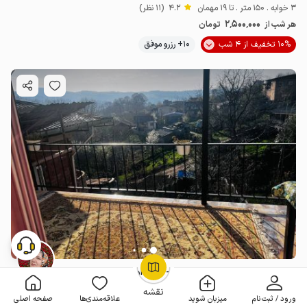
3 خوابه . 150 متر . تا 19 مهمان
4.2
(11 نظر)
2٬500٬000
هر شب از
تومان
10% تخفیف از 4 شب
10+ رزرو موفق
اجاره خانه مبله در نکا - لاک تراش - طبقه اول
OpenStreetMap
©
2 خوابه . 110 متر . تا 8 مهمان
نقشه
ورود / ثبت‌نام
میزبان شوید
علاقه‌مندی‌ها
صفحه اصلی
1٬000٬000
هر شب از
تومان