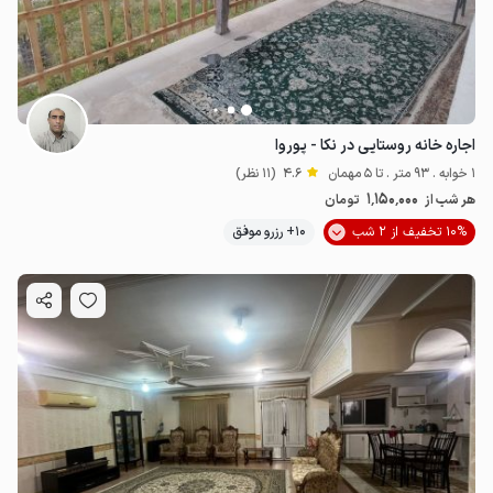
اجاره خانه روستایی در نکا - پوروا
1 خوابه . 93 متر . تا 5 مهمان
4.6
(11 نظر)
1٬150٬000
هر شب از
تومان
10% تخفیف از 2 شب
10+ رزرو موفق