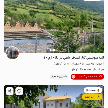
کلبه سوئیسی کنار استخر ماهی در نکا - ارم - ۱
1 خوابه . 45 متر . تا 4 مهمان
5
(5 نظر)
2٬000٬000
هر شب از
تومان
10% تخفیف از 3 شب
5+ رزرو موفق
مـمـتــــــاز
رزرو فوری