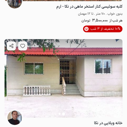
کلبه سوئیسی کنار استخر ماهی در نکا - ارم
بدون خواب . 70 متر . تا 12 مهمان
3٬500٬000
هر شب از
تومان
10% تخفیف از 3 شب
خانه ویلایی در نکا