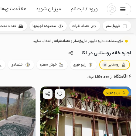
ورود / ثبت‌نام
میزبان شوید
علاقه‌مندی‌ها
تاریخ سفر
تعداد نفرات
محدوده اجاره‌بها
تعداد تخت 
برای مشاهده نتایج دقیق‌تر،
تاریخ سفر
و
تعداد نفرات
را انتخاب نمایید
اجاره خانه روستایی در نکا
روستایی
رزرو فوری
خوش منظره
اقتصادی
4 اقامتگاه
از
1٬150٬000
تومان
رزرو فوری