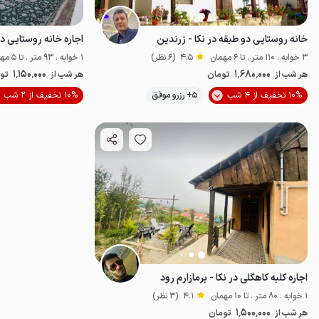
خانه روستایی دو طبقه در نکا - زرندین
اجاره خانه روستایی در 
3 خوابه . 110 متر . تا 6 مهمان
4.5
(6 نظر)
1 خوابه . 93 متر . تا 5 مهمان
1٬150٬000
1٬680٬000
هر شب از
تومان
هر شب از
تو
10% تخفیف از 4 شب
5+ رزرو موفق
10% تخفیف از 2 شب
خوش منظره
اجاره کلبه کاهگلی در نکا - برمازارم رود
1 خوابه . 80 متر . تا 10 مهمان
4.1
(3 نظر)
1٬500٬000
هر شب از
تومان