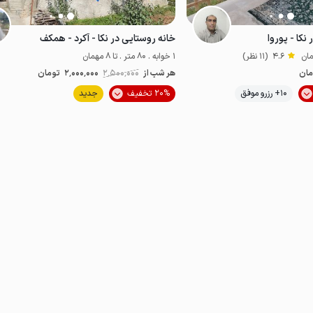
نکا - پوروا
خانه روستایی در نکا - آکرد - همکف
4.6
(11 نظر)
1 خوابه . 80 متر . تا 8 مهمان
مان
هر شب از
2٬500٬000
2٬000٬000
تومان
موقعیت در نقشه
10+ رزرو موفق
20% تخفیف
جدید
اقتصادی