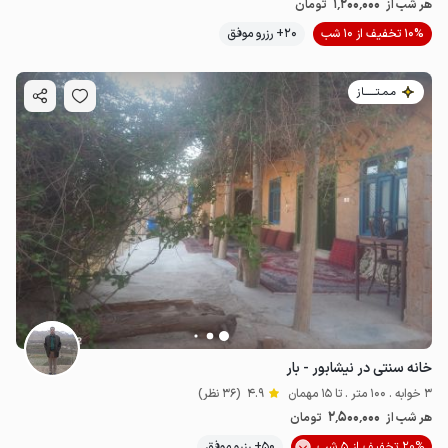
1٬200٬000
هر شب از
تومان
1.2
میلیون ت
4.9
10% تخفیف از 10 شب
20+ رزرو موفق
مـمـتــــــاز
خانه سنتی در نیشابور - بار
3 خوابه . 100 متر . تا 15 مهمان
4.9
(36 نظر)
2٬500٬000
هر شب از
تومان
20% تخفیف از 5 شب
50+ رزرو موفق