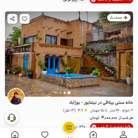
مـمـتــــــاز
خانه سنتی ییلاقی در نیشابور - بوژآباد
2 خوابه . 66 متر . تا 15 مهمان
4.9
(13 نظر)
4٬000٬000
هر شب از
تومان
10% تخفیف از 3 شب
20+ رزرو موفق
OpenStreetMap
©