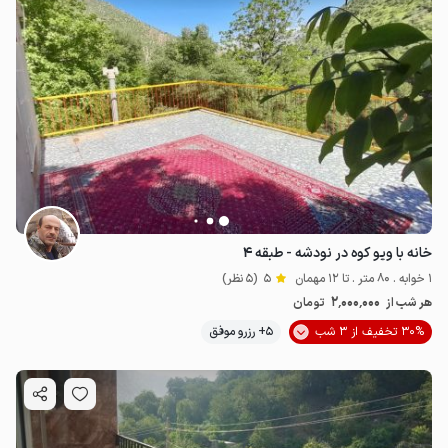
خانه با ویو کوه در نودشه - طبقه ۴
1 خوابه . 80 متر . تا 12 مهمان
5
(5 نظر)
2٬000٬000
هر شب از
تومان
30% تخفیف از 3 شب
5+ رزرو موفق