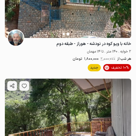
خانه با ویو کوه در نودشه - هوراز - طبقه دوم
2 خوابه . 140 متر . تا 14 مهمان
هر شب از
2٬000٬000
1٬800٬000
تومان
10% تخفیف
جدید