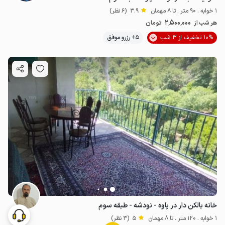
1 خوابه . 90 متر . تا 8 مهمان
3.9
(6 نظر)
2٬500٬000
هر شب از
تومان
10% تخفیف از 3 شب
5+ رزرو موفق
خانه بالکن دار در پاوه - نودشه - طبقه سوم
1 خوابه . 120 متر . تا 8 مهمان
5
(3 نظر)