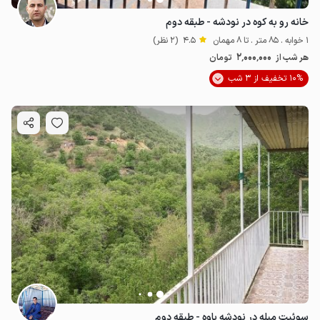
خانه رو به کوه در نودشه - طبقه دوم
1 خوابه . 85 متر . تا 8 مهمان
4.5
(2 نظر)
2٬000٬000
هر شب از
تومان
10% تخفیف از 3 شب
سوئیت مبله در نودشه پاوه - طبقه دوم