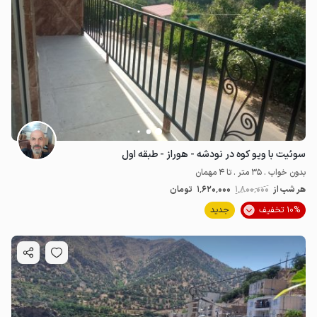
سوئیت با ویو کوه در نودشه - هوراز - طبقه اول
بدون خواب . 35 متر . تا 4 مهمان
2
میلیون ت
4.9
هر شب از
1٬800٬000
1٬620٬000
تومان
10% تخفیف
جدید