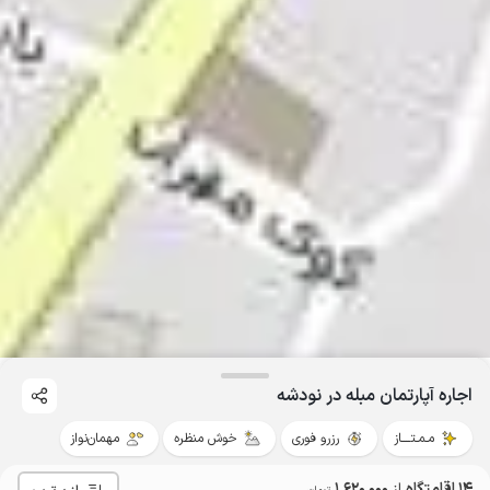
اجاره آپارتمان مبله در نودشه
مـمـتــــاز
رزرو فوری
خوش منظره
مهمان‌نواز
14 اقامتگاه
از
1٬620٬000