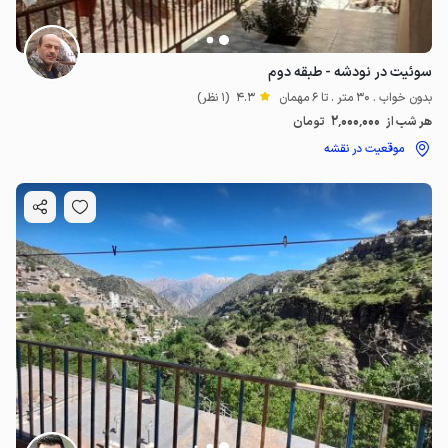
سوئیت در نودشه - طبقه دوم
بدون خواب . 30 متر . تا 6 مهمان
4.3
(1 نظر)
2٬000٬000
هر شب از
تومان
موقعیت در نقشه