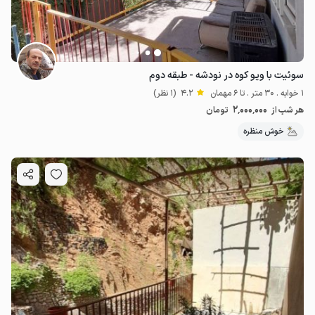
سوئیت با ویو کوه در نودشه - طبقه دوم
1 خوابه . 30 متر . تا 6 مهمان
4.2
(1 نظر)
2٬000٬000
هر شب از
تومان
خوش منظره