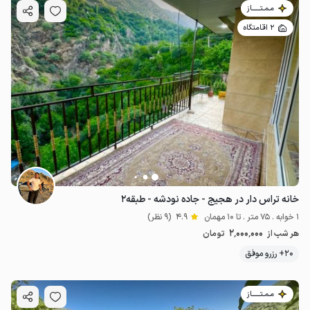
مـمـتــــــاز
2 اقامتگاه
خانه تراس دار در هجیج - جاده نودشه - طبقه۲
1 خوابه . 75 متر . تا 10 مهمان
4.9
(9 نظر)
2٬000٬000
هر شب از
تومان
20+ رزرو موفق
مـمـتــــــاز