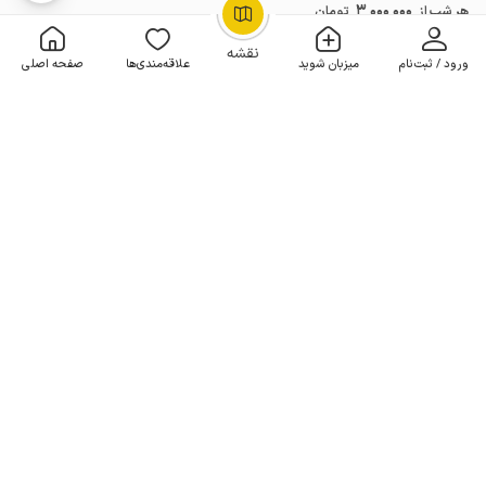
3٬000٬000
هر شب از
تومان
OpenStreetMap
©
10% تخفیف از 7 شب
نقشه
ورود / ثبت‌نام
میزبان شوید
علاقه‌مندی‌ها
صفحه اصلی
خانه تراس دار در پاوه - جاده نودشه - زیرهمکف
1 خوابه . 65 متر . تا 10 مهمان
4.2
(4 نظر)
2٬500٬000
هر شب از
تومان