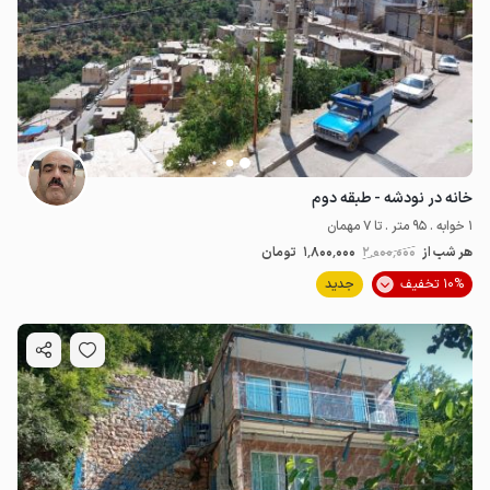
خانه در نودشه - طبقه دوم
1 خوابه . 95 متر . تا 7 مهمان
هر شب از
2٬000٬000
1٬800٬000
تومان
10% تخفیف
جدید