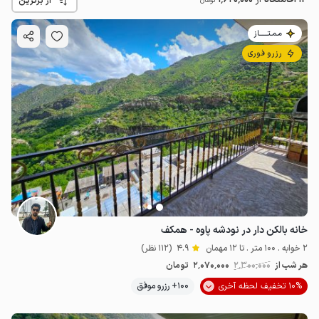
از برترین
تومان
مـمـتــــــاز
رزرو فوری
خانه بالکن دار در نودشه پاوه - همکف
2 خوابه . 100 متر . تا 12 مهمان
4.9
(112 نظر)
هر شب از
2٬300٬000
2٬070٬000
تومان
10% تخفیف لحظه آخری
100+ رزرو موفق