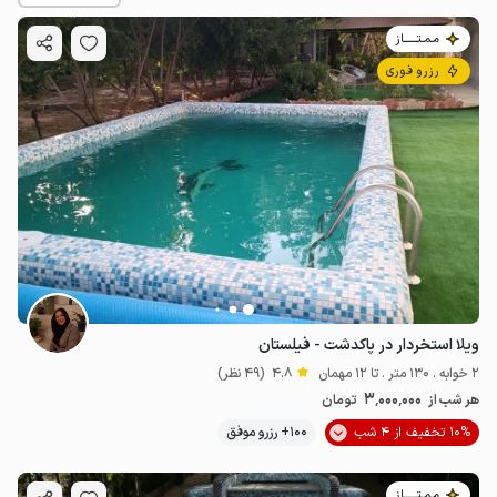
مـمـتــــــاز
رزرو فوری
3
میلیون ت
4.8
ویلا استخردار در پاکدشت - فیلستان
2 خوابه . 130 متر . تا 12 مهمان
4.8
(49 نظر)
3٬000٬000
هر شب از
تومان
10% تخفیف از 4 شب
100+ رزرو موفق
مـمـتــــــاز