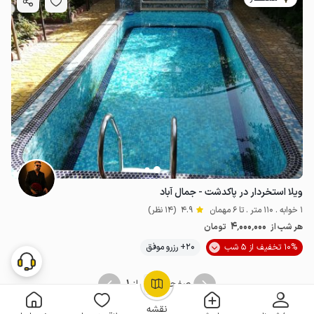
ویلا استخردار در پاکدشت - جمال آباد
1 خوابه . 110 متر . تا 6 مهمان
4.9
(14 نظر)
4٬000٬000
هر شب از
تومان
10% تخفیف از 5 شب
20+ رزرو موفق
1
1
صفحه
از
OpenStreetMap
©
نقشه