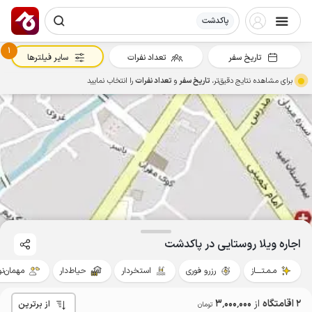
پاکدشت
1
تاریخ سفر
تعداد نفرات
سایر فیلترها
برای مشاهده نتایج دقیق‌تر،
تاریخ سفر
و
تعداد نفرات
را انتخاب نمایید
اجاره ویلا روستایی در پاکدشت
مـمـتــــاز
رزرو فوری
استخردار
حیاط‌دار
مهمان‌نو
2 اقامتگاه
از
3٬000٬000
از برترین
تومان