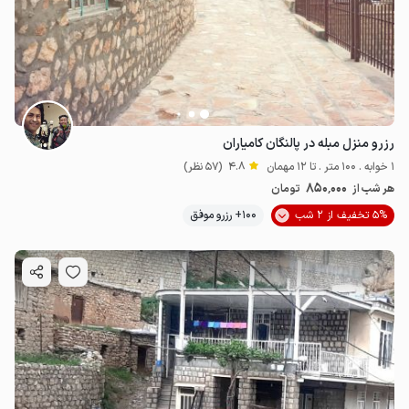
رزرو منزل مبله در پالنگان کامیاران
1 خوابه . 100 متر . تا 12 مهمان
4.8
(57 نظر)
850٬000
هر شب از
تومان
5% تخفیف از 2 شب
100+ رزرو موفق