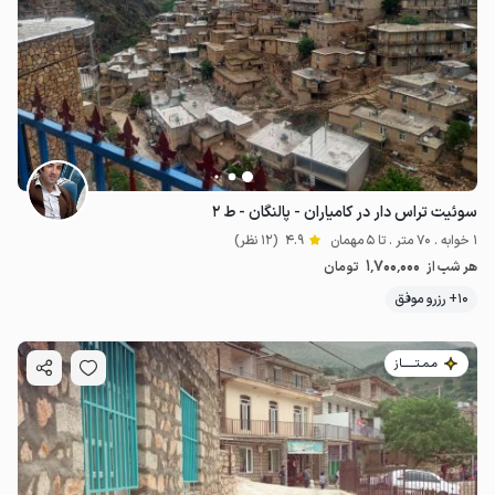
سوئیت تراس دار در کامیاران - پالنگان - ط ۲
1 خوابه . 70 متر . تا 5 مهمان
4.9
(12 نظر)
1٬700٬000
هر شب از
تومان
10+ رزرو موفق
مـمـتــــــاز