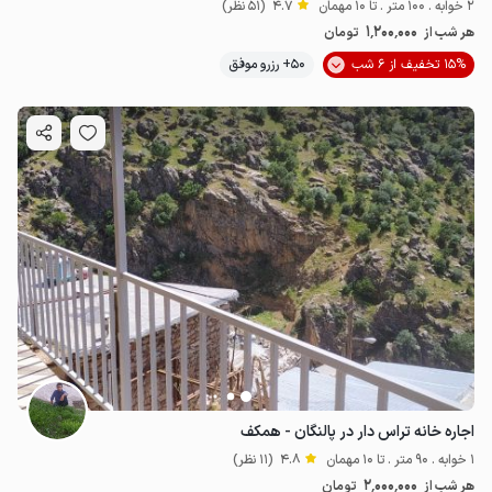
2 خوابه . 100 متر . تا 10 مهمان
4.7
(51 نظر)
1٬200٬000
هر شب از
تومان
15% تخفیف از 6 شب
50+ رزرو موفق
اجاره خانه تراس دار در پالنگان - همکف
1 خوابه . 90 متر . تا 10 مهمان
4.8
(11 نظر)
2٬000٬000
هر شب از
تومان