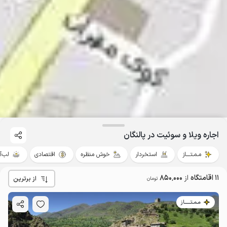
اجاره ویلا و سوئیت در پالنگان
مـمـتــــاز
استخردار
خوش منظره
اقتصادی
لب‌آ
11 اقامتگاه
از
850٬000
از برترین
تومان
مـمـتــــــاز