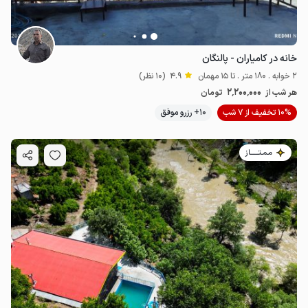
خانه در کامیاران - پالنگان
2 خوابه . 180 متر . تا 15 مهمان
4.9
(10 نظر)
2٬200٬000
هر شب از
تومان
10% تخفیف از 7 شب
10+ رزرو موفق
مـمـتــــــاز