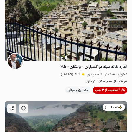
اجاره خانه مبله در کامیاران - پالنگان - ط۳
1 خوابه . 100 متر . تا 8 مهمان
4.9
(49 نظر)
1٬700٬000
هر شب از
تومان
10% تخفیف از 3 شب
50+ رزرو موفق
مـمـتــــــاز