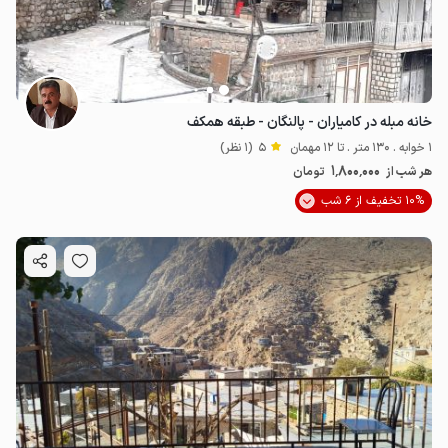
2.5
میلیون ت
4.9
خانه مبله در کامیاران - پالنگان - طبقه همکف
1 خوابه . 130 متر . تا 12 مهمان
5
(1 نظر)
1٬800٬000
هر شب از
تومان
10% تخفیف از 6 شب