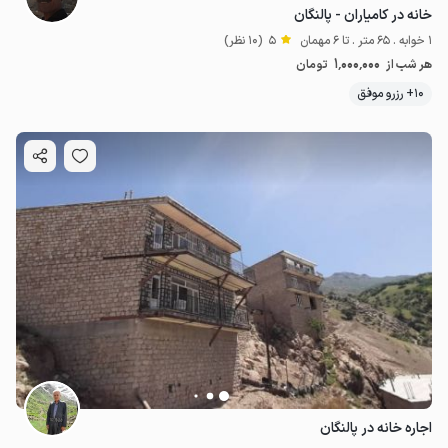
خانه در کامیاران - پالنگان
1 خوابه . 65 متر . تا 6 مهمان
5
(10 نظر)
1٬000٬000
هر شب از
تومان
10+ رزرو موفق
اجاره خانه در پالنگان