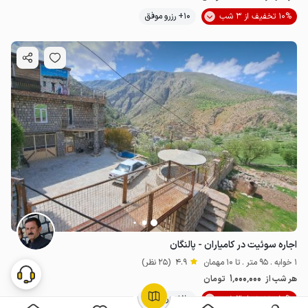
10% تخفیف از 3 شب
10+ رزرو موفق
اجاره سوئیت در کامیاران - پالنگان
1 خوابه . 95 متر . تا 10 مهمان
4.9
(25 نظر)
1٬000٬000
هر شب از
تومان
10% تخفیف از 3 شب
20+ رزرو موفق