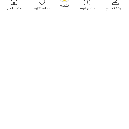
OpenStreetMap
©
نقشه
ورود / ثبت‌نام
میزبان شوید
علاقه‌مندی‌ها
صفحه اصلی
اجاره سوئیت در کامیاران - پالنگان
1 خوابه . 70 متر . تا 7 مهمان
4.9
(6 نظر)
1٬000٬000
هر شب از
تومان
5% تخفیف از 5 شب
10+ رزرو موفق