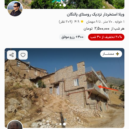
ویلا استخردار نزدیک روستای پالنگان
1 خوابه . 70 متر . تا 8 مهمان
4.9
(209 نظر)
2٬500٬000
هر شب از
تومان
20% تخفیف از 30 شب
400+ رزرو موفق
مـمـتــــــاز