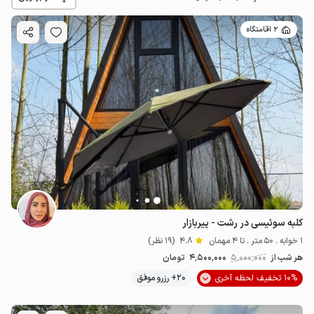
2 اقامتگاه
4.5
میلیون ت
4.8
کلبه سوئیسی در رشت - پیربازار
1 خوابه . 50 متر . تا 4 مهمان
4.8
(19 نظر)
هر شب از
5٬000٬000
4٬500٬000
تومان
10% تخفیف لحظه آخری
20+ رزرو موفق