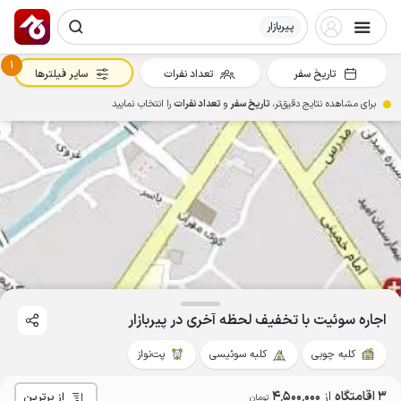
پیربازار
1
تاریخ سفر
تعداد نفرات
سایر فیلترها
برای مشاهده نتایج دقیق‌تر،
تاریخ سفر
و
تعداد نفرات
را انتخاب نمایید
اجاره سوئیت با تخفیف لحظه آخری در پیربازار
کلبه چوبی
کلبه سوئیسی
پت‌نواز
3 اقامتگاه
از
4٬500٬000
از برترین
تومان