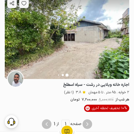
اجاره خانه ویلایی در رشت - سیاه اسطلخ
2 خوابه . 85 متر . تا 5 مهمان
3.8
(1 نظر)
هر شب از
8٬000٬000
7٬200٬000
تومان
10% تخفیف لحظه آخری
1
1
صفحه
از