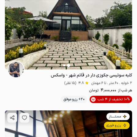
کلبه سوئیسی جکوزی دار در قائم شهر - واسکس
2 خوابه . 60 متر . تا 6 مهمان
4.8
(15 نظر)
4٬000٬000
هر شب از
تومان
10% تخفیف از 4 شب
20+ رزرو موفق
مـمـتــــــاز
رزرو فوری