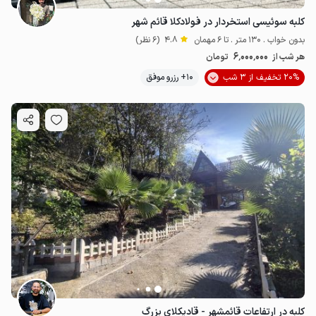
کلبه سوئیسی استخردار در فولادکلا قائم شهر
بدون خواب . 130 متر . تا 6 مهمان
4.8
(6 نظر)
6٬000٬000
هر شب از
تومان
20% تخفیف از 3 شب
10+ رزرو موفق
کلبه در ارتفاعات قائمشهر - قادیکلای بزرگ