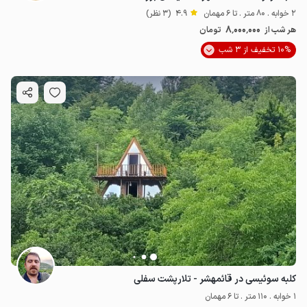
2 خوابه . 80 متر . تا 6 مهمان
4.9
(3 نظر)
8٬000٬000
هر شب از
تومان
10% تخفیف از 3 شب
کلبه سوئیسی در قائمهشر - تلارپشت سفلی
1 خوابه . 110 متر . تا 6 مهمان