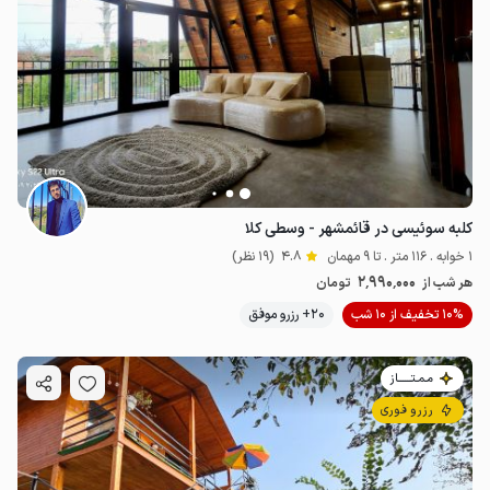
کلبه سوئیسی در قائمشهر - وسطی کلا
1 خوابه . 116 متر . تا 9 مهمان
4.8
(19 نظر)
2٬990٬000
هر شب از
تومان
10% تخفیف از 10 شب
20+ رزرو موفق
مـمـتــــــاز
رزرو فوری