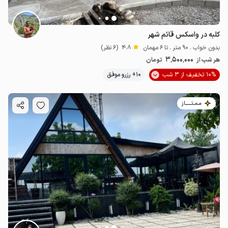
کلبه در واسکس قائم شهر
بدون خواب . 90 متر . تا 6 مهمان
4.8
(6 نظر)
3٬500٬000
هر شب از
تومان
10% تخفیف از 3 شب
10+ رزرو موفق
مـمـتــــــاز