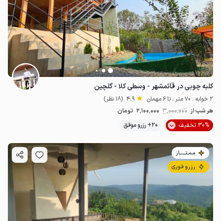
کلبه چوبی در قائمشهر - وسطی کلا - گلچین
2 خوابه . 70 متر . تا 6 مهمان
4.9
(18 نظر)
هر شب از
3٬000٬000
2٬100٬000
تومان
30% تخفیف
20+ رزرو موفق
مـمـتــــــاز
رزرو فوری