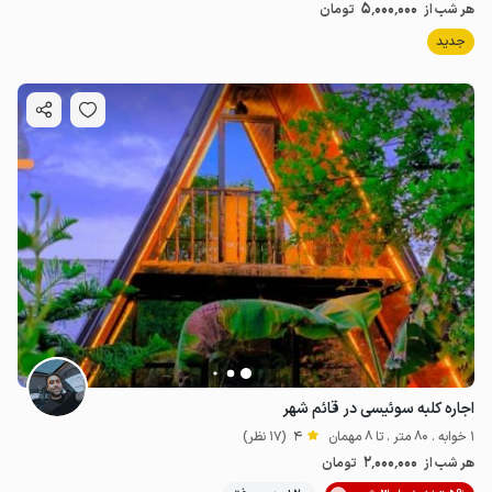
5٬000٬000
هر شب از
تومان
جدید
اجاره کلبه سوئیسی در قائم شهر
1 خوابه . 80 متر . تا 8 مهمان
4
(17 نظر)
2٬000٬000
هر شب از
تومان