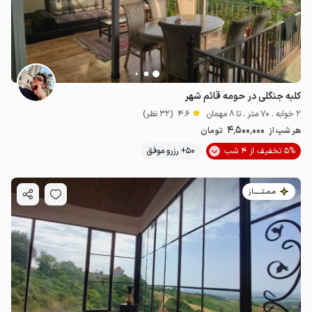
4.5
میلیون ت
4.6
کلبه جنگلی در حومه قائم شهر
2 خوابه . 70 متر . تا 8 مهمان
4.6
(32 نظر)
4٬500٬000
هر شب از
تومان
5% تخفیف از 4 شب
50+ رزرو موفق
مـمـتــــــاز