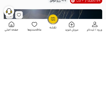
5% تخفیف از 3 شب
20+ رزرو موفق
OpenStreetMap
©
نقشه
ورود / ثبت‌نام
میزبان شوید
علاقه‌مندی‌ها
صفحه اصلی
اجاره کلبه جنگلی در قادیکلا قائم شهر
بدون خواب . 25 متر . تا 6 مهمان
4.8
(5 نظر)
2٬670٬000
هر شب از
تومان
5% تخفیف از 2 شب
5+ رزرو موفق