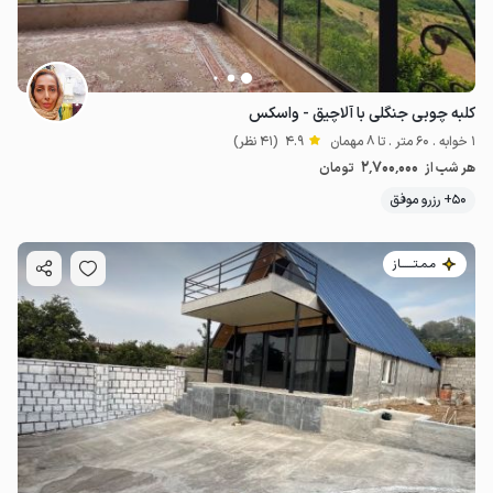
کلبه چوبی جنگلی با آلاچیق - واسکس
1 خوابه . 60 متر . تا 8 مهمان
4.9
(41 نظر)
2٬700٬000
هر شب از
تومان
50+ رزرو موفق
مـمـتــــــاز