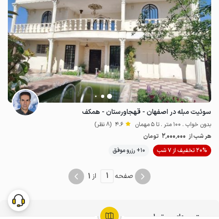
سوئیت مبله در اصفهان - قهجاورستان - همکف
بدون خواب . 100 متر . تا 5 مهمان
4.6
(8 نظر)
2٬000٬000
هر شب از
تومان
20% تخفیف از 7 شب
10+ رزرو موفق
1
1
صفحه
از
جستجوهای مرتبط