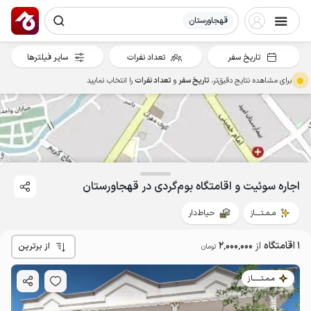
قهجاورستان
تاریخ سفر
تعداد نفرات
سایر فیلترها
برای مشاهده نتایج دقیق‌تر،
تاریخ سفر
و
تعداد نفرات
را انتخاب نمایید
اجاره سوئیت و اقامتگاه بوم‌گردی در قهجاورستان
مـمـتــــاز
حیاط‌دار
1 اقامتگاه
از
2٬000٬000
از برترین
تومان
مـمـتــــــاز
2
میلیون ت
4.6