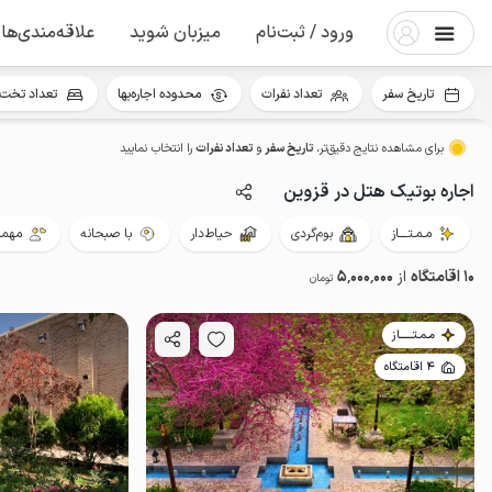
ورود / ثبت‌نام
میزبان شوید
علاقه‌مندی‌ها
تاریخ سفر
تعداد نفرات
محدوده اجاره‌بها
تعداد تخت 
برای مشاهده نتایج دقیق‌تر،
تاریخ سفر
و
تعداد نفرات
را انتخاب نمایید
اجاره بوتیک هتل در قزوین
مـمـتــــاز
بوم‌گردی
حیاط‌دار
با صبحانه
مهمان
10 اقامتگاه
از
5٬000٬000
تومان
مـمـتــــــاز
4 اقامتگاه