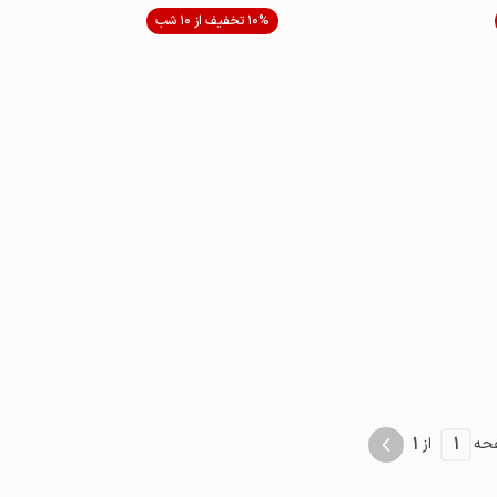
موقعیت در نقشه
10% تخفیف از 10 شب
1
1
حه
از