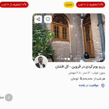
موقعیت در نقشه
10% تخفیف از 10 شب
جدید
10% تخفیف از 10 شب
رزرو بوم گردی در قزوین - گل افشان
بدون خواب . 12 متر . تا 2 مهمان
5٬000٬000
هر شب از
تومان
موقعیت در نقشه
صف