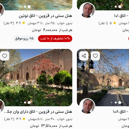
اق ۱۰۱
هتل سنتی در قزوین - اتاق توئین
5
(1 نظر)
بدون خواب . 25 متر . تا 3 مهمان
4.9
(4 نظر)
6٬000٬000
مان
هر شب از
تومان
موقعیت در نقشه
10% تخفیف از 10 شب
5+ رزرو موفق
اق ۱۰۸
هتل سنتی در قزوین - اتاق دارای وان جکوزی
بدون خواب . 40 متر . تا 5 مهمان
4.9
(2 نظر)
13٬510٬000
ومان
هر شب از
تومان