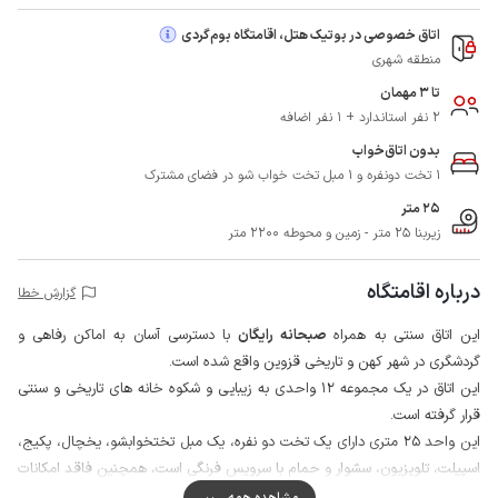
اتاق خصوصی در بوتیک هتل، اقامتگاه بوم‌گردی
منطقه شهری
تا 3 مهمان
2 نفر استاندارد + 1 نفر اضافه
بدون اتاق‌خواب
1 تخت دونفره و 1 مبل تخت‌ خواب‌ شو در فضای مشترک
25 متر
زیربنا 25 متر - زمین و محوطه 2200 متر
درباره اقامتگاه
گزارش خطا
این اتاق سنتی به همراه
صبحانه رایگان
با دسترسی آسان به اماکن رفاهی و
گردشگری در شهر کهن و تاریخی قزوین واقع شده است.
این اتاق در یک مجموعه 12 واحدی به زیبایی و شکوه خانه های تاریخی و سنتی
قرار گرفته است.
این واحد 25 متری دارای یک تخت دو نفره، یک مبل تختخوابشو، یخچال، پکیج،
اسپیلت، تلویزیون، سشوار و حمام با سرویس فرنگی است، همچنین فاقد امکانات
پخت و پز می باشد.
مشاهده همه