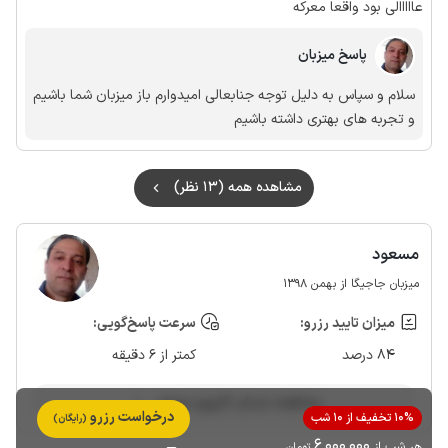
عااااالی بود واقعا معرکه
پاسخ میزبان
سلام و سپاس به دلیل توجه جنابعالی امیدوارم باز میزبان شما باشیم
و تجربه های بهتری داشته باشیم
مشاهده همه (13 نظر)
مسعود
میزبان جاجیگا از بهمن 1398
میزان تایید رزرو:
سرعت پاسخ‌گویی:
84 درصد
کمتر از 6 دقیقه
مشاهده حساب کاربری میزبان
درخواست رزرو
10% تخفیف از 10 شب
(رایگان)
6٬000٬000
هر شب از
تومان