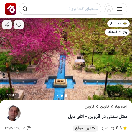
مـمـتــــــاز
4 اقامتگاه
1 از 29
اجاره ویلا
قزوین
قزوین
هتل سنتی در قزوین - اتاق دبل
4.9
(14 نظر)
20+ رزرو موفق
کد:
3287248