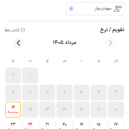
مهمان‌نواز
تقویم / نرخ
گزارش خطا
مرداد 1405
ش
ی
د
س
چ
پ
ج
2
1
9
8
7
6
5
4
3
16
15
14
13
12
11
10
6٬000٬000
23
22
21
20
19
18
17