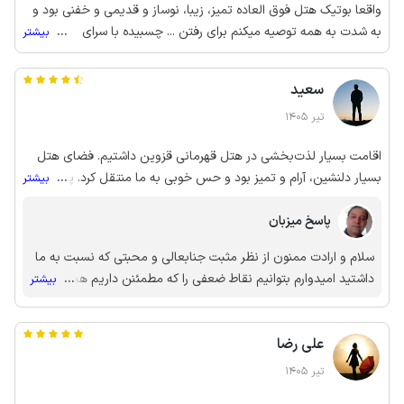
واقعا بوتیک هتل فوق العاده تمیز، زیبا، نوساز و قدیمی و خفنی بود و
به شدت به همه توصیه میکنم برای رفتن ... چسبیده با سرای
...
بیشتر
سعدالسلطنه و بازار قزوین و پر از کافه های زیبا و بافت قدیمی زیبای
قزوین بود خیلی هتل پر از آرامش و پر از خاطرات زیبا برای ما شد به
سعید
شدت توصیه می کنم
تیر 1405
اقامت بسیار لذت‌بخشی در هتل قهرمانی قزوین داشتیم. فضای هتل
بسیار دلنشین، آرام و تمیز بود و حس خوبی به ما منتقل کرد. پرسنل نیز
...
بیشتر
فوق‌العاده خوش‌برخورد، محترم و همیشه آماده پذیرایی و کمک بودند و
پاسخ میزبان
در تمام مدت اقامت با احترام با ما رفتار کردند. در مجموع همه‌چیز
عالی بود و از انتخاب این اقامتگاه کاملا راضی هستیم. قطعا اگر دوباره
سلام و ارادت ممنون از نظر مثبت جنابعالی و محبتی که نسبت به ما
به قزوین سفر کنیم، این هتل را انتخاب خواهی
داشتید امیدوارم بتوانیم نقاط ضعفی را که مطمئنن داریم هم پوشش
...
بیشتر
دهیم و شما رضایت بیشتری داشته باشید
علی رضا
تیر 1405