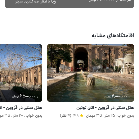
با امکان چت آنلاین با میزبان
اقامتگاه‌های مشابه
6٬500٬000
6٬000٬000
از
تومان
از
تومان
هتل سنتی در قزوین - اتاق توئین
هتل سنتی در قزوین - اتاق 
بدون خواب . 25 متر . تا 3 مهمان
4.9
(4 نظر)
بدون خواب . 30 متر . تا 3 مهمان