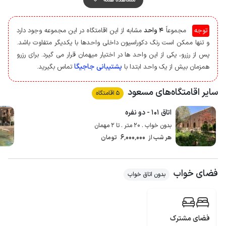
از مشاعات این مجموعه می توان به حیاط دنج مزین به حوض آب، محوطه
سنتی، کافی شاپ، پارکینگ، اتاق بازی (شامل میزبیلیارد، فوتبالدستی و صندلی
توجه
مجموعاً
4 واحد
مشابه از این اقامتگاه در این مجموعه وجود دارد
ماساژ) و سرویس بهداشتی ایرانی اشاره کرد.
و تنها ممکن است رنگ دکوراسیون داخلی واحدها با یکدیگر متفاوت باشد.
محوطه اطراف با دیوار محصور شده است و مجموعه دارای نگهبان 24 ساعته می
پس از رزرو، یکی از این واحد ها در اختیار میهمان قرار می گیرد. برای رزرو
باشد، همچنین به جهت حفظ امنیت بیشتر، محوطه، ورودی، پارکینگ و مشاعات
پشتیبانی جاجیگا
همزمان بیش از یک واحد ابتدا با
تماس بگیرید.
مجهز به دوربین مداربسته است.
مهمانان گرامی می توانند برای تهیه مایحتاج روزانه خود از سوپرمارکت و نانوایی در
سایر اقامتگاه‌های مسعود
5 اقامتگاه
فاصله حدود 50 الی 200 متری استفاده نمایند.
کیفیت خطوط شبکه تلفن همراه برای دو اپراتور ایرانسل و همراه اول در مکالمه
اتاق ۱۰۱ - دو نفره
خوب و پوشش اینترنت به صورت 4g است، همچنین وای فای رایگان در اختیار
بدون خواب . 20 متر . تا 2 مهمان
مهمانان قرار می گیرد.
6٬000٬000
هر شب از
تومان
فضای خواب
بدون اتاق خواب
فضای مشترک