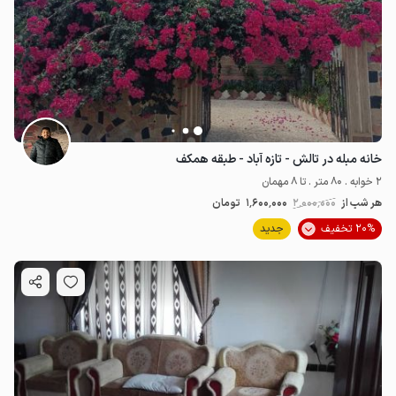
خانه مبله در تالش - تازه آباد - طبقه همکف
2 خوابه . 80 متر . تا 8 مهمان
هر شب از
2٬000٬000
1٬600٬000
تومان
20% تخفیف
جدید