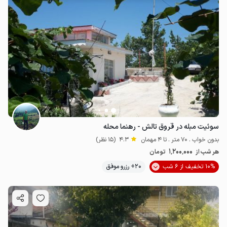
سوئیت مبله در قروق تالش - رهنما محله
بدون خواب . 70 متر . تا 4 مهمان
4.3
(15 نظر)
1٬200٬000
هر شب از
تومان
10% تخفیف از 6 شب
20+ رزرو موفق