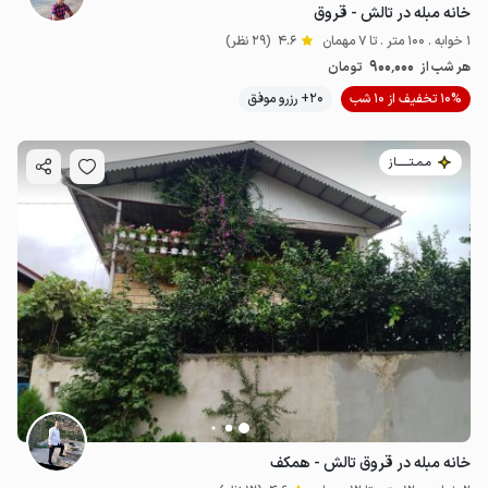
خانه مبله در تالش - قروق
1 خوابه . 100 متر . تا 7 مهمان
4.6
(29 نظر)
900٬000
هر شب از
تومان
10% تخفیف از 10 شب
20+ رزرو موفق
مـمـتــــــاز
خانه مبله در قروق تالش - همکف