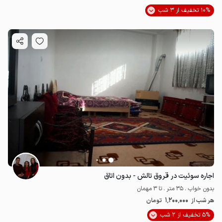
10% تخفیف از 3 شب
2.2
میلیون ت
4.8
اجاره سوئیت در قروق تالش - بدون اتاق
بدون خواب . 35 متر . تا 3 مهمان
1٬200٬000
هر شب از
تومان
5% تخفیف از 2 شب