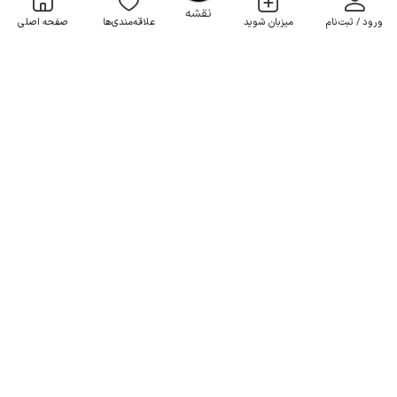
OpenStreetMap
©
نقشه
ورود / ثبت‌نام
میزبان شوید
علاقه‌مندی‌ها
صفحه اصلی
رزرو منزل مبله در تالش - تکی تازه آباد
2 خوابه . 150 متر . تا 8 مهمان
4.8
(4 نظر)
2٬950٬000
هر شب از
تومان
5% تخفیف از 5 شب
5+ رزرو موفق