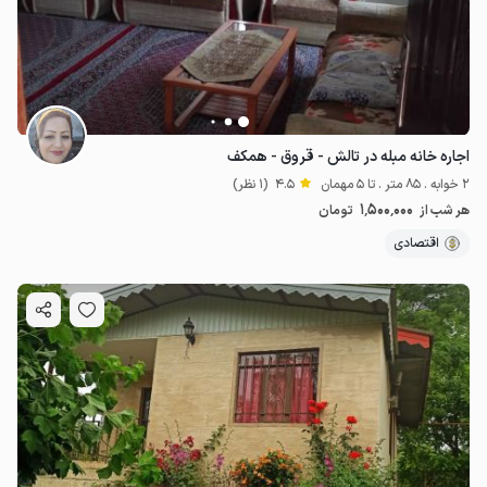
اجاره خانه مبله در تالش - قروق - همکف
2 خوابه . 85 متر . تا 5 مهمان
4.5
(1 نظر)
1٬500٬000
هر شب از
تومان
اقتصادی