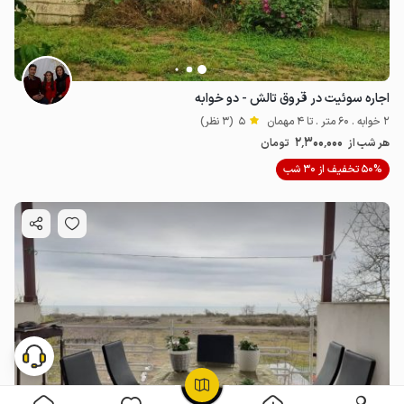
اجاره سوئیت در قروق تالش - دو خوابه
2 خوابه . 60 متر . تا 4 مهمان
5
(3 نظر)
2٬300٬000
هر شب از
تومان
50% تخفیف از 30 شب