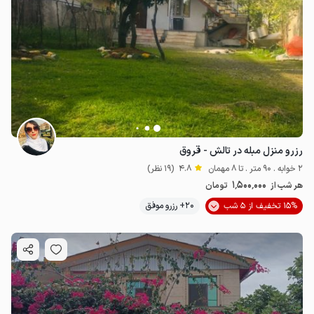
رزرو منزل مبله در تالش - قروق
2 خوابه . 90 متر . تا 8 مهمان
4.8
(19 نظر)
1٬500٬000
هر شب از
تومان
15% تخفیف از 5 شب
20+ رزرو موفق