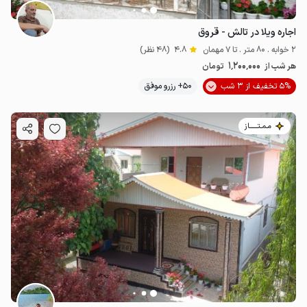
اجاره ویلا در تالش - قروق
2 خوابه . 80 متر . تا 7 مهمان
4.8
(48 نظر)
1٬200٬000
هر شب از
تومان
5% تخفیف از 3 شب
50+ رزرو موفق
مـمـتــــــاز