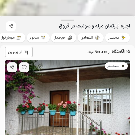
اجاره آپارتمان مبله و سوئیت در قروق
مـمـتــــاز
اقتصادی
حیاط‌دار
پت‌نواز
مهمان‌نواز
15 اقامتگاه
از
900٬000
از برترین
تومان
مـمـتــــــاز