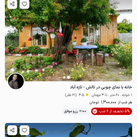
خانه با نمای چوبی در تالش - تازه آباد
1 خوابه . 60 متر . تا 4 مهمان
4.5
(61 نظر)
1٬300٬000
هر شب از
تومان
5% تخفیف از 6 شب
100+ رزرو موفق