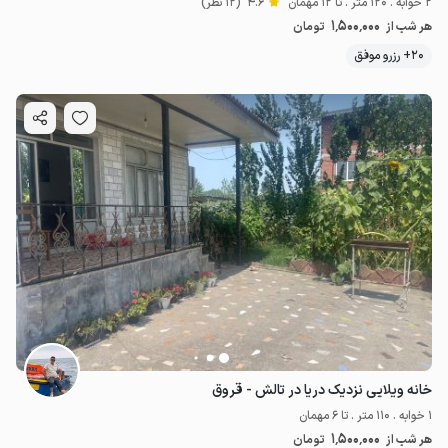
2 خوابه . 120 متر . تا 12 مهمان
4.6
(12 نظر)
1٬500٬000
هر شب از
تومان
20+ رزرو موفق
خانه ویلایی نزدیک دریا در تالش - قروق
1 خوابه . 110 متر . تا 6 مهمان
1٬500٬000
هر شب از
تومان