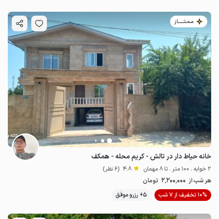
مـمـتــــــاز
خانه حیاط دار در تالش - کریم محله - همکف
2 خوابه . 100 متر . تا 8 مهمان
4.8
(6 نظر)
2٬200٬000
هر شب از
تومان
10% تخفیف از 7 شب
5+ رزرو موفق