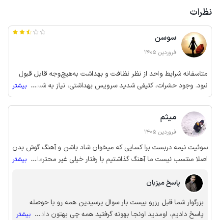
نظرات
سوسن
فروردین 1405
متاسفانه شرایط واحد از نظر نظافت و بهداشت به‌هیچ‌وجه قابل قبول
نبود. وجود حشرات، کثیفی شدید سرویس بهداشتی، نیاز به شستشو با
...
بیشتر
وایتکس، و همچنین عدم جارو شدن کف واحد باعث شد عملا نتوانیم از
فضا استفاده کنیم و اقامت آرامی نداشته باشیم. به دلیل همین
میثم
مشکلات، مجبور شدیم شب دوم را کنسل کنیم. انتظار داشتم حداقل
بعد از کنسلی، درباره علت مشکل پرس‌وجو یا پیگیری بفرمایید. با توجه
فروردین 1405
به شرایطی که توضیح دادم، لطفا نسبت به عودت هزینه شب دوم اقدام
سوئیت نیمه دربست برا کسایی که میخوان شاد باشن و آهنگ گوش بدن
کنید یا اطلاع دهید از چه مسیری باید پیگیری کنم.
اصلا منتسب نیست ما آهنگ گذاشتیم با رفتار خیلی غیر محترمانه مجبور
...
بیشتر
کردن خاموش کنیم صاحب خونه {..} میخواست کرایه ی نفرات اضافه رو
پاسخ میزبان
بیشتر بگیره که ما با پشتیبان صحبت کردیم و پیگیری کردن و مواظب
باشین استکانی رو نشکنید چون دو برابر قیمتش و ازتون میگیرن با ما
بزرگوار شما قبل رزرو بیست بار سوال پرسیدین همه رو با حوصله
همین کار رو کردن و ما اصلا راضی نیستیم و اعضای خانواده ی صاحب
پاسخ دادیم، اومدید اونجا بهونه گرفتید همه چی بهتون دادیم، بازم
...
بیشتر
سوئیت همش جلو سویت بودن ما اصلا راحت نبودیم