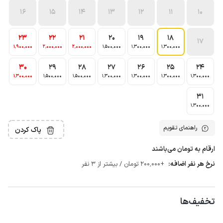
16
15
14
13
12
11
10
23
22
21
20
19
18
17
1٬900٬000
2٬000٬000
2٬000٬000
1٬500٬000
1٬300٬000
1٬300٬000
30
29
28
27
26
25
24
1٬300٬000
1٬500٬000
1٬500٬000
1٬300٬000
1٬300٬000
1٬300٬000
1٬300٬000
31
1٬300٬000
راهنمای تقویم
پاک کردن
ارقام به تومان می‌باشند
نرخ هر نفر اضافه:
+200٬000 تومان / بیشتر از 3 نفر
تخفیف‌ها