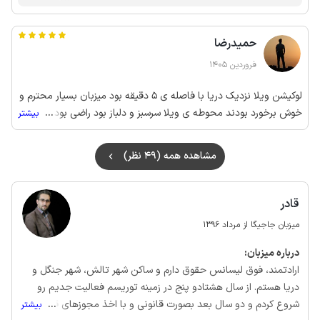
بهونه گرفتید ویلای بومگردی که حتی اجارش بیشتر بود بدون هیچ
هزینه اونجارو تحویل دادیم و ویلای رزروی خود شما هم ما ضرر
حمیدرضا
کردیم خالی موند، اخرش کاشف بعمل اومد چون دوستاتون اومدن
تالش میخواستید با اونا ویلا بگیرید، همونطور که ور توضیحات قید
فروردین 1405
شده محوطه بزرگ حیاط مشترکه، انتظار نداشتید که در عزای عمومی
رهبر تو حیاط اجازه بدیم دی جی و ساب روشن کنید! عزیز دل خیر
لوکیشن ویلا نزدیک دریا با فاصله ی 5 دقیقه بود میزبان بسیار محترم و
پیش.
خوش برخورد بودند محوطه ی ویلا سرسبز و دلباز بود راضی بودیم و
...
بیشتر
تشکر میکنیم.
مشاهده همه (49 نظر)
قادر
میزبان جاجیگا از مرداد 1396
درباره‌ میزبان:
ارادتمند، فوق لیسانس حقوق دارم و ساکن شهر تالش، شهر جنگل و
دریا هستم. از سال هشتادو پنج در زمینه توریسم فعالیت جدیم رو
شروع کردم و دو سال بعد بصورت قانونی و با اخذ مجوزهای قانونی
...
بیشتر