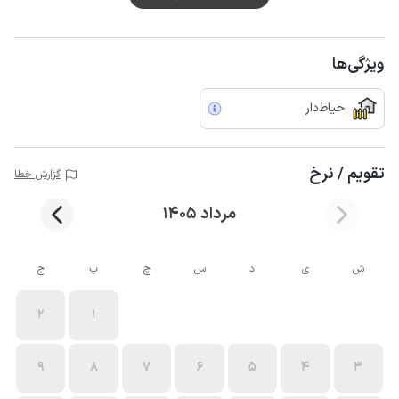
ویژگی‌ها
حیاط‌دار
تقویم / نرخ
گزارش خطا
مرداد 1405
ش
ی
د
س
چ
پ
ج
2
1
9
8
7
6
5
4
3