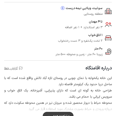
سوئیت، ویلایی نیمه دربست
منطقه روستایی
تا 4 مهمان
3 نفر استاندارد + 1 نفر اضافه
1 اتاق‌خواب
2 تخت یک‌نفره و 3 دست رختخواب
60 متر
زیربنا 60 متر - زمین و محوطه 500 متر
درباره اقامتگاه
گزارش خطا
این خانه یکخوابه با نمای چوبی در روستای تازه آباد تالش واقع شده است که با
ساحل دریا حدود یک کیلومتر فاصله دارد.
طراحی خانه به گونه ای است که دارای پذیرایی، آشپزخانه، یک اتاق خواب و
سرویس ایرانی با حمام می باشد.
محوطه حیاط با دیوار محصور شده و میزبان نیز در همین محوطه سکونت دارد که
دروازه ورودی و حیاط بصورت مشترک مورد استفاده قرار می گیرد.
همچنین به جهت تامین امنیت بیشتر دروازه ورودی مجهز به دوربین مداربسته می
مشاهده همه