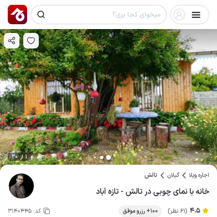
1 از 20
اجاره ویلا
گیلان
تالش
خانه با نمای چوبی در تالش - تازه آباد
4.5
(61 نظر)
100+ رزرو موفق
کد:
3140445