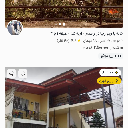
خانه با ویو زیبا در رامسر - اربه کله - طبقه ۱ یا ۴
2 خوابه . 130 متر . تا 8 مهمان
4.8
(48 نظر)
2٬500٬000
هر شب از
تومان
100+ رزرو موفق
مـمـتــــــاز
رزرو فوری