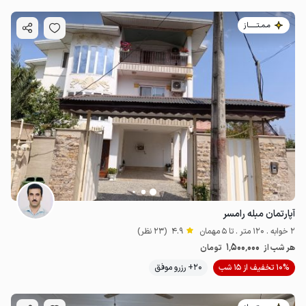
مـمـتــــــاز
آپارتمان مبله رامسر
2 خوابه . 120 متر . تا 5 مهمان
4.9
(23 نظر)
1٬500٬000
هر شب از
تومان
10% تخفیف از 15 شب
20+ رزرو موفق