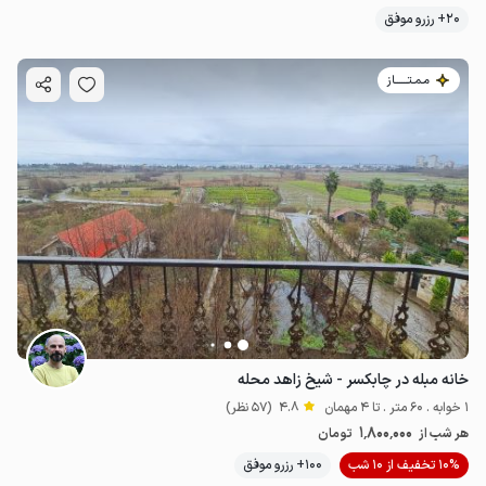
20+ رزرو موفق
مـمـتــــــاز
خانه مبله در چابکسر - شیخ زاهد محله
1 خوابه . 60 متر . تا 4 مهمان
4.8
(57 نظر)
1٬800٬000
هر شب از
تومان
10% تخفیف از 10 شب
100+ رزرو موفق