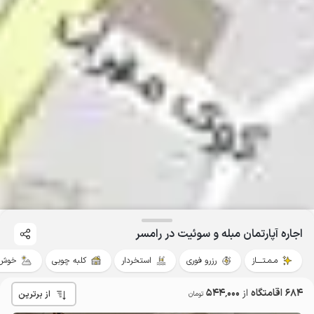
اجاره آپارتمان مبله و سوئیت در رامسر
مـمـتــــاز
رزرو فوری
استخردار
کلبه چوبی
خوش 
684 اقامتگاه
از
544٬000
از برترین
تومان