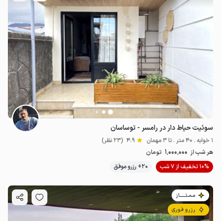
سوئیت حیاط دار در رامسر - توساسان
1 خوابه . 40 متر . تا 3 مهمان
4.9
(23 نظر)
1٬000٬000
هر شب از
تومان
10% تخفیف از 7 شب
20+ رزرو موفق
مـمـتــــــاز
رزرو فوری