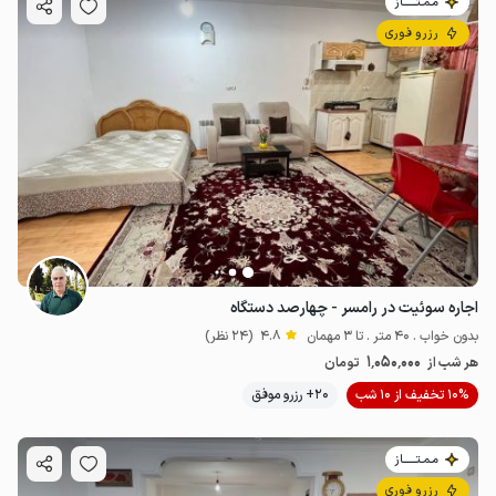
مـمـتــــــاز
رزرو فوری
اجاره سوئیت در رامسر - چهارصد دستگاه
بدون خواب . 40 متر . تا 3 مهمان
4.8
(24 نظر)
1٬050٬000
هر شب از
تومان
10% تخفیف از 10 شب
20+ رزرو موفق
مـمـتــــــاز
رزرو فوری