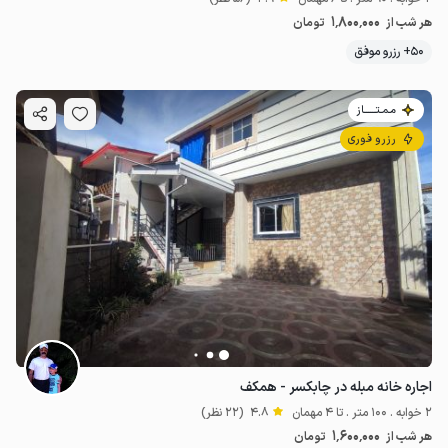
1٬800٬000
هر شب از
تومان
50+ رزرو موفق
مـمـتــــــاز
رزرو فوری
اجاره خانه مبله در چابکسر - همکف
2 خوابه . 100 متر . تا 4 مهمان
4.8
(22 نظر)
1٬600٬000
هر شب از
تومان