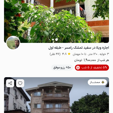
اجاره ویلا در سفید تمشک رامسر - طبقه اول
3 خوابه . 120 متر . تا 10 مهمان
4.8
(46 نظر)
1٬900٬000
هر شب از
تومان
5% تخفیف از 5 شب
50+ رزرو موفق
مـمـتــــــاز