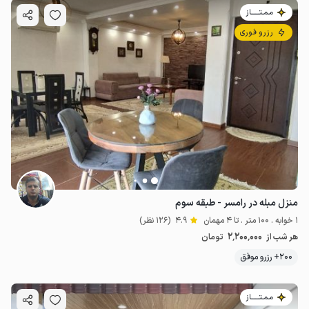
مـمـتــــــاز
رزرو فوری
منزل مبله در رامسر - طبقه سوم
1 خوابه . 100 متر . تا 4 مهمان
4.9
(126 نظر)
2٬200٬000
هر شب از
تومان
200+ رزرو موفق
مـمـتــــــاز