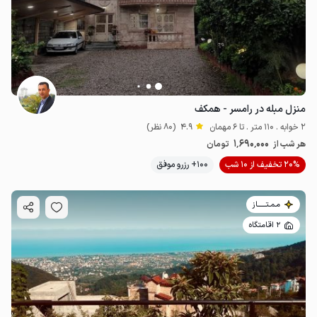
منزل مبله در رامسر - همکف
2 خوابه . 110 متر . تا 6 مهمان
4.9
(80 نظر)
1٬690٬000
هر شب از
تومان
20% تخفیف از 10 شب
100+ رزرو موفق
مـمـتــــــاز
2 اقامتگاه
1.23
میلیون ت
4.9