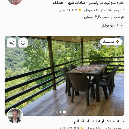
اجاره سوئیت در رامسر - سادات شهر - همکف
2 خوابه . 125 متر . تا 7 مهمان
4.7
(12 نظر)
2٬200٬000
هر شب از
تومان
20+ رزرو موفق
مـمـتــــــاز
خانه مبله در اربه کله - لیماک لام
2 خوابه . 90 متر . تا 6 مهمان
4.9
(56 نظر)