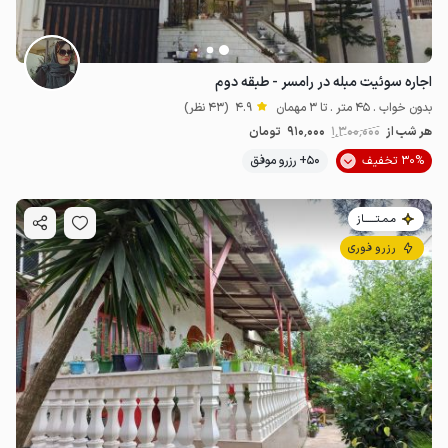
اجاره سوئیت مبله در رامسر - طبقه دوم
بدون خواب . 45 متر . تا 3 مهمان
4.9
(43 نظر)
هر شب از
1٬300٬000
910٬000
تومان
30% تخفیف
50+ رزرو موفق
مـمـتــــــاز
رزرو فوری