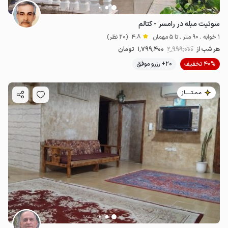
سوئیت مبله در رامسر - کتالم
1 خوابه . 90 متر . تا 5 مهمان
4.8
(20 نظر)
هر شب از
2٬999٬000
1٬799٬400
تومان
40% تخفیف
20+ رزرو موفق
مـمـتــــــاز