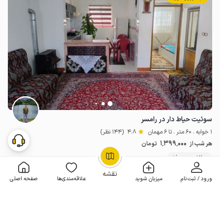
سوئیت حیاط دار در رامسر
1 خوابه . 60 متر . تا 6 مهمان
4.8
(144 نظر)
1٬399٬000
هر شب از
تومان
200+ رزرو موفق
OpenStreetMap
©
نقشه
ورود / ثبت‌نام
میزبان شوید
علاقه‌مندی‌ها
صفحه اصلی
مـمـتــــــاز
رزرو فوری