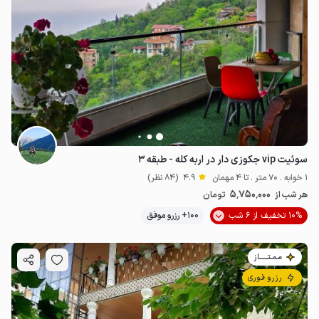
سوئیت vip جکوزی دار در اربه کله - طبقه ۳
1 خوابه . 70 متر . تا 4 مهمان
4.9
(84 نظر)
5٬750٬000
هر شب از
تومان
10% تخفیف از 6 شب
100+ رزرو موفق
مـمـتــــــاز
رزرو فوری