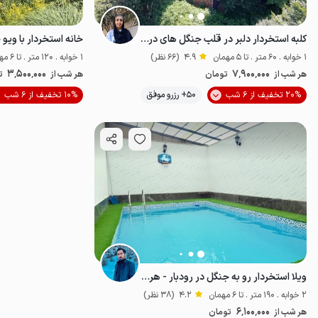
کلبه استخردار دلبر در قلب جنگل های درفک
1 خوابه . 60 متر . تا 5 مهمان
4.9
(66 نظر)
1 خوابه . 120 متر . تا 6 مهمان
3٬500٬000
7٬900٬000
هر شب از
تومان
هر شب از
ت
20% تخفیف از 6 شب
50+ رزرو موفق
10% تخفیف از 6 شب
خوش منظره
خ
ویلا استخردار رو به جنگل در رودبار - هرکیان
2 خوابه . 190 متر . تا 6 مهمان
4.2
(38 نظر)
6٬100٬000
هر شب از
تومان