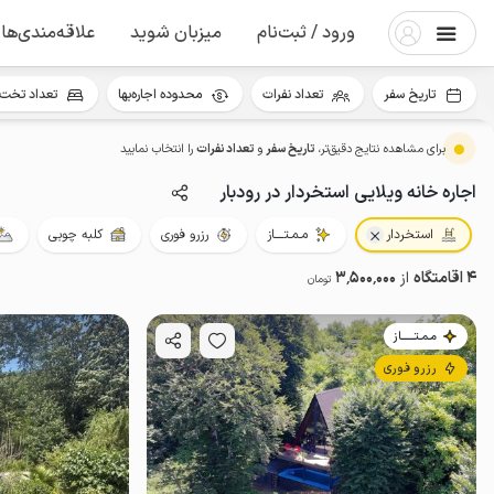
ورود / ثبت‌نام
میزبان شوید
علاقه‌مندی‌ها
تاریخ سفر
تعداد نفرات
محدوده اجاره‌بها
تعداد تخت 
برای مشاهده نتایج دقیق‌تر،
تاریخ سفر
و
تعداد نفرات
را انتخاب نمایید
اجاره خانه ویلایی استخردار در رودبار
استخردار
مـمـتــــاز
رزرو فوری
کلبه چوبی
4 اقامتگاه
از
3٬500٬000
تومان
مـمـتــــــاز
رزرو فوری