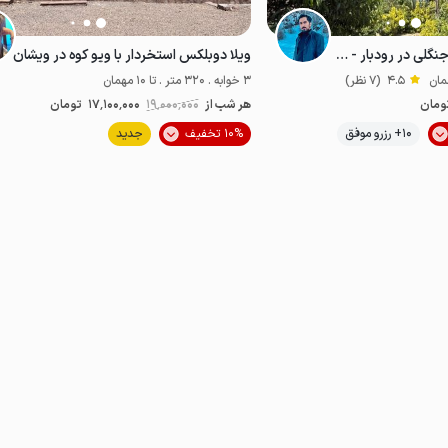
خانه استخردار با ویو جنگلی در رودبار - هرکیان
ویلا دوبلکس استخردار با ویو کوه در ویشان
4.5
(7 نظر)
3 خوابه . 320 متر . تا 10 مهمان
ومان
هر شب از
19٬000٬000
17٬100٬000
تومان
10+ رزرو موفق
10% تخفیف
جدید
اص
ضدعفونی‌شده
پت‌نواز
خوش منظره