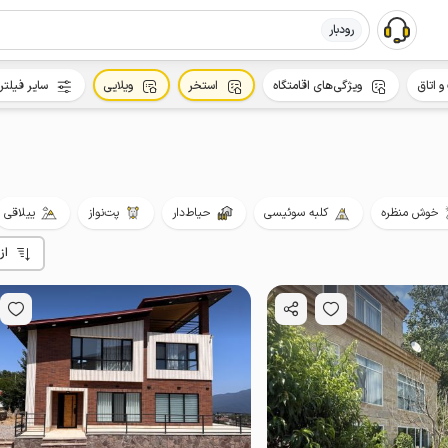
رودبار
و اتاق
ویژگی‌های اقامتگاه
استخر
ویلایی
سایر فیلتر
خوش منظره
کلبه سوئیسی
حیاط‌دار
پت‌نواز
ییلاقی
از