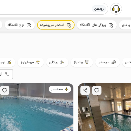
رودهن
و اتاق
ویژگی‌های اقامتگاه
استخر سرپوشیده
نوع اقامتگاه
کس
حیاط‌دار
پت‌نواز
ییلاقی
مهمان‌نواز
توان‌
از
مـمـتــــــاز