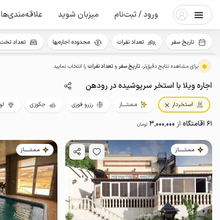
ورود / ثبت‌نام
میزبان شوید
علاقه‌مندی‌ها
تاریخ سفر
تعداد نفرات
محدوده اجاره‌بها
تعداد تخت 
برای مشاهده نتایج دقیق‌تر،
تاریخ سفر
و
تعداد نفرات
را انتخاب نمایید
اجاره ویلا با استخر سرپوشیده در رودهن
استخردار
مـمـتــــاز
رزرو فوری
جکوزی
لو
61 اقامتگاه
از
3٬000٬000
تومان
مـمـتــــــاز
مـمـتــــــاز