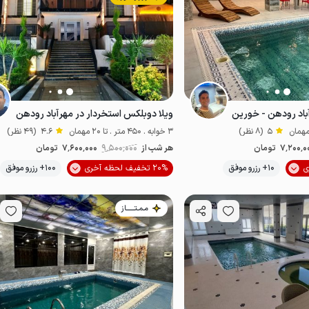
آباد رودهن - خورین
ویلا دوبلکس استخردار در مهرآباد رودهن
5
(8 نظر)
3 خوابه . 450 متر . تا 20 مهمان
4.6
(49 نظر)
7٬200٬0
تومان
هر شب از
9٬500٬000
7٬600٬000
تومان
موقعیت در نقشه
10+ رزرو موفق
20% تخفیف لحظه آخری
100+ رزرو موفق
مـمـتــــــاز