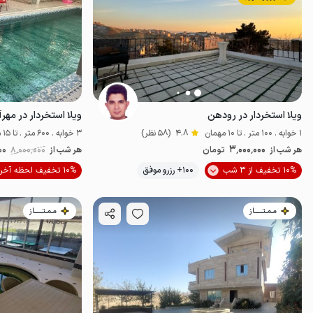
ویلا استخردار در رودهن
ویلا استخردار در مهر
1 خوابه . 100 متر . تا 10 مهمان
4.8
(58 نظر)
3 خوابه . 600 متر . تا 15 مهمان
3٬000٬000
هر شب از
تومان
هر شب از
8٬000٬000
00
موقعیت در نقشه
10% تخفیف از 3 شب
100+ رزرو موفق
10% تخفیف لحظه آخری
مـمـتــــــاز
مـمـتــــــاز