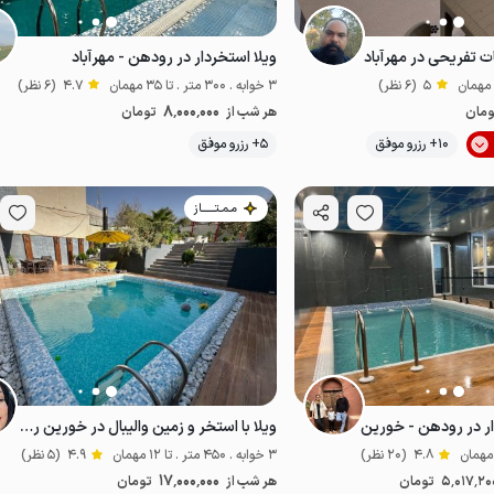
نات تفریحی در مهرآباد
ویلا استخردار در رودهن - مهرآباد
5
(6 نظر)
3 خوابه . 300 متر . تا 35 مهمان
4.7
(6 نظر)
8٬000٬000
ومان
هر شب از
تومان
10+ رزرو موفق
5+ رزرو موفق
پت‌نواز
مـمـتــــــاز
ر در رودهن - خورین
ویلا با استخر و زمین والیبال در خورین رودهن
4.8
(20 نظر)
3 خوابه . 450 متر . تا 12 مهمان
4.9
(5 نظر)
17٬000٬000
5٬017٬20
تومان
هر شب از
تومان