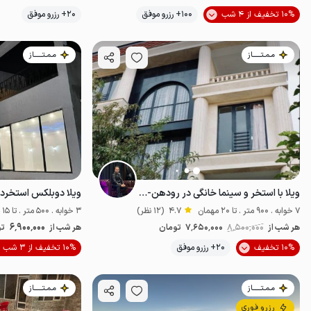
موقعیت در نقشه
10% تخفیف از 4 شب
100+ رزرو موفق
20+ رزرو موفق
مـمـتــــــاز
مـمـتــــــاز
ویلا با استخر و سینما خانگی در رودهن-۷ خوابه
ویلا دوبلکس استخردا
7 خوابه . 900 متر . تا 20 مهمان
4.7
(12 نظر)
3 خوابه . 500 متر . تا 15 مهمان
6٬900٬000
هر شب از
8٬500٬000
7٬650٬000
تومان
هر شب از
تو
10% تخفیف
20+ رزرو موفق
10% تخفیف از 3 شب
پت‌نواز
مـمـتــــــاز
مـمـتــــــاز
رزرو فوری