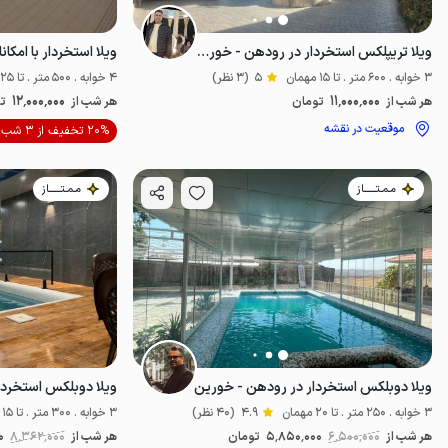
ویلا تریپلکس استخردار در رودهن - خورین
ویلا استخردار با امکا
3 خوابه . 600 متر . تا 15 مهمان
5
(3 نظر)
4 خوابه . 500 متر . تا 25 مهمان
12٬000٬000
11٬000٬000
هر شب از
تومان
هر شب از
ت
موقعیت در نقشه
20% تخفیف از 3 شب
مـمـتــــــاز
مـمـتــــــاز
ویلا دوبلکس استخردار در رودهن - خورین
ویلا دوبلکس استخردا
3 خوابه . 250 متر . تا 20 مهمان
4.9
(40 نظر)
3 خوابه . 300 متر . تا 15 مهمان
هر شب از
6٬500٬000
5٬850٬000
تومان
هر شب از
8٬362٬000
0