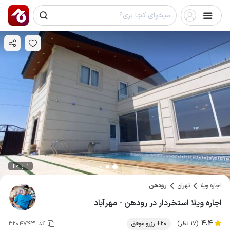
1 از 20
اجاره ویلا
تهران
رودهن
اجاره ویلا استخردار در رودهن - مهرآباد
4.4
(17 نظر)
20+ رزرو موفق
کد:
3204743