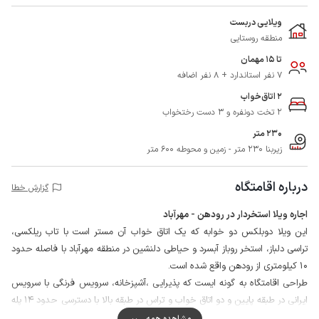
ویلایی دربست
منطقه روستایی
تا 15 مهمان
7 نفر استاندارد + 8 نفر اضافه
2 اتاق‌خواب
2 تخت دونفره و 3 دست رختخواب
230 متر
زیربنا 230 متر - زمین و محوطه 600 متر
درباره اقامتگاه
گزارش خطا
اجاره ویلا استخردار در رودهن - مهرآباد
این ویلا دوبلکس دو خوابه که یک اتاق خواب آن مستر است با تاب ریلکسی،
تراسی دلباز، استخر روباز آبسرد و حیاطی دلنشین در منطقه مهرآباد با فاصله حدود
10 کیلومتری از رودهن واقع شده است.
طراحی اقامتگاه به گونه ایست که پذیرایی ،آشپزخانه، سرویس فرنگی با سرویس
ایرانی در طبقه پایین و دو اتاق خواب و تراس در طبقه بالا با دسترسی حدود 14 پله
تعبیه شده است.
مشاهده همه