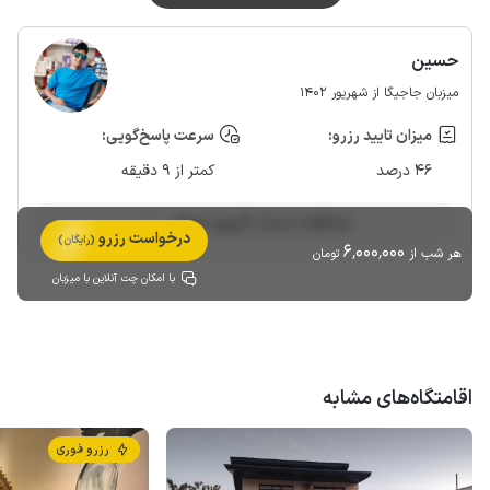
حسین
میزبان جاجیگا از شهریور 1402
میزان تایید رزرو:
سرعت پاسخ‌گویی:
46 درصد
کمتر از 9 دقیقه
مشاهده حساب کاربری میزبان
درخواست رزرو
(رایگان)
6٬000٬000
هر شب از
تومان
با امکان چت آنلاین با میزبان
اقامتگاه‌های مشابه
رزرو فوری