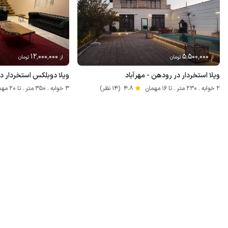
12٬000٬000
5٬500٬000
از
تومان
از
تومان
ویلا استخردار در رودهن - مهرآباد
ویلا دوبلکس استخردار د
2 خوابه . 230 متر . تا 16 مهمان
4.8
(14 نظر)
3 خوابه . 350 متر . تا 20 مهمان