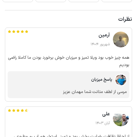
نظرات
آرمین
شهریور 1404
همه چیز خوب بود ویلا تمیز و میزبان خوش برخورد بودن ما کاملا راضی
بودیم
پاسخ میزبان
مرسی از لطف متانت شما مهمان عزیز
علی
آبان 1403
از لحاظ نظافت رضایت بخش بود و تمیز . استخر هم اب رم مطبوعی