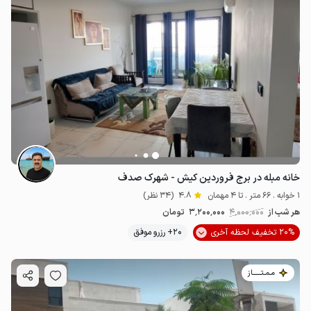
خانه مبله در برج فروردین کیش - شهرک صدف
1 خوابه . 66 متر . تا 4 مهمان
4.8
(34 نظر)
هر شب از
4٬000٬000
3٬200٬000
تومان
20% تخفیف لحظه آخری
20+ رزرو موفق
مـمـتــــــاز