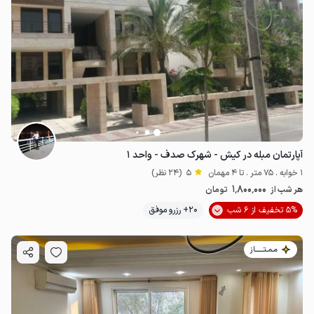
آپارتمان مبله در کیش - شهرک صدف - واحد ۱
1 خوابه . 75 متر . تا 4 مهمان
5
(24 نظر)
1٬800٬000
هر شب از
تومان
5% تخفیف از 6 شب
20+ رزرو موفق
مـمـتــــــاز