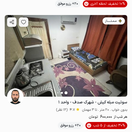
10% تخفیف لحظه آخری
20+ رزرو موفق
مـمـتــــــاز
سوئیت مبله کیش - شهرک صدف - واحد ۱
بدون خواب . 20 متر . تا 3 مهمان
4.7
(12 نظر)
600٬000
هر شب از
تومان
30% تخفیف از 5 شب
20+ رزرو موفق