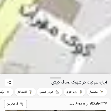
اجاره سوئیت در شهرک صدف کیش
مـمـتــــاز
رزرو فوری
خوش منظره
اقتصادی
لوک
137 اقامتگاه
از
600٬000
از برترین
تومان