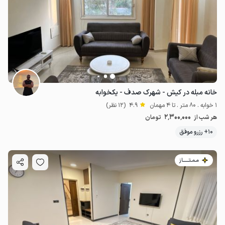
خانه مبله در کیش - شهرک صدف - یکخوابه
1 خوابه . 80 متر . تا 4 مهمان
4.9
(12 نظر)
2٬300٬000
هر شب از
تومان
10+ رزرو موفق
مـمـتــــــاز