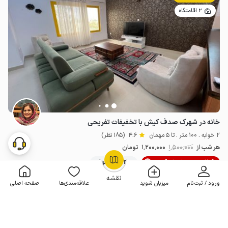
2 اقامتگاه
خانه در شهرک صدف کیش با تخفیفات تفریحی
2 خوابه . 100 متر . تا 5 مهمان
4.6
(185 نظر)
هر شب از
1٬500٬000
1٬200٬000
تومان
20% تخفیف لحظه آخری
300+ رزرو موفق
OpenStreetMap
©
نقشه
ورود / ثبت‌نام
میزبان شوید
علاقه‌مندی‌ها
صفحه اصلی
مـمـتــــــاز