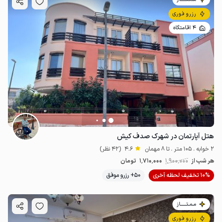
رزرو فوری
4 اقامتگاه
هتل آپارتمان در شهرک صدف کیش
2 خوابه . 105 متر . تا 8 مهمان
4.6
(42 نظر)
هر شب از
1٬900٬000
1٬710٬000
تومان
10% تخفیف لحظه آخری
50+ رزرو موفق
مـمـتــــــاز
رزرو فوری