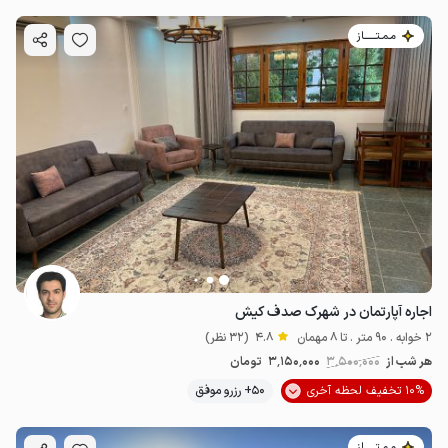
مـمـتــــــاز
اجاره آپارتمان در شهرک صدف کیش
2 خوابه . 90 متر . تا 8 مهمان
4.8
(32 نظر)
هر شب از
3٬500٬000
3٬150٬000
تومان
10% تخفیف لحظه آخری
50+ رزرو موفق
مـمـتــــــاز