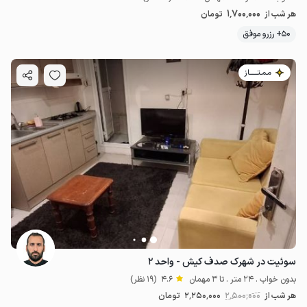
1٬700٬000
هر شب از
تومان
50+ رزرو موفق
مـمـتــــــاز
سوئیت در شهرک صدف کیش - واحد ۲
بدون خواب . 24 متر . تا 3 مهمان
4.6
(19 نظر)
هر شب از
2٬500٬000
2٬250٬000
تومان