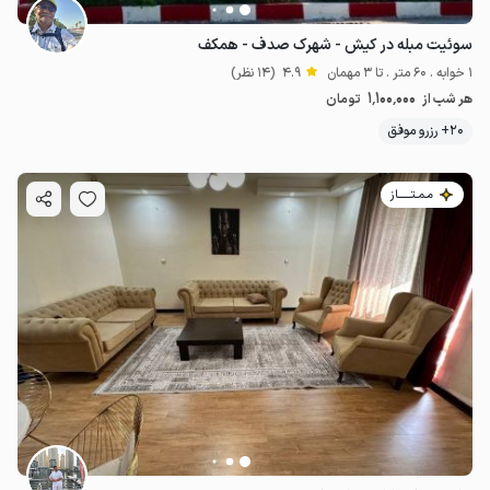
سوئیت مبله در کیش - شهرک صدف - همکف
1 خوابه . 60 متر . تا 3 مهمان
4.9
(14 نظر)
1٬100٬000
هر شب از
تومان
20+ رزرو موفق
مـمـتــــــاز