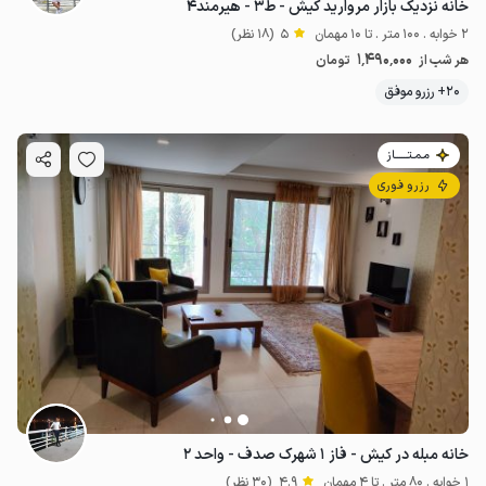
خانه نزدیک بازار مروارید کیش - ط۳ - هیرمند۴
2 خوابه . 100 متر . تا 10 مهمان
5
(18 نظر)
1٬490٬000
هر شب از
تومان
20+ رزرو موفق
مـمـتــــــاز
رزرو فوری
خانه مبله در کیش - فاز ۱ شهرک صدف - واحد ۲
1 خوابه . 80 متر . تا 4 مهمان
4.9
(30 نظر)