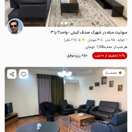
سوئیت مبله در شهرک صدف کیش -واحد۲ یا ۳
1 خوابه . 85 متر . تا 4 مهمان
5
(28 نظر)
1٬750٬000
هر شب از
تومان
10% تخفیف از 10 شب
50+ رزرو موفق
مـمـتــــــاز