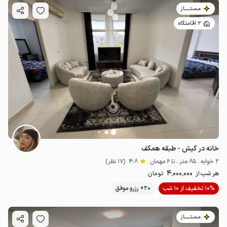
مـمـتــــــاز
2 اقامتگاه
خانه در کیش - طبقه همکف
2 خوابه . 85 متر . تا 6 مهمان
4.8
(17 نظر)
4٬000٬000
هر شب از
تومان
10% تخفیف از 10 شب
20+ رزرو موفق
مـمـتــــــاز