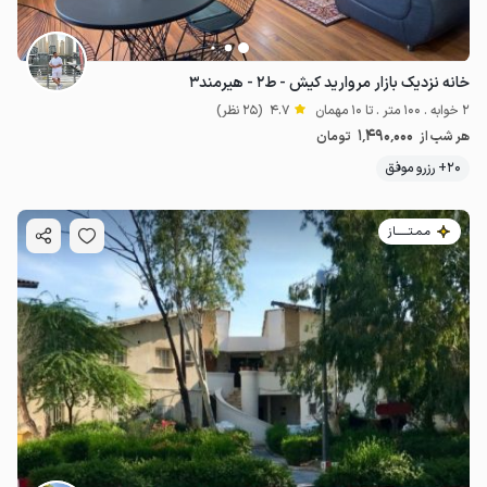
خانه نزدیک بازار مروارید کیش - ط۲ - هیرمند۳
2 خوابه . 100 متر . تا 10 مهمان
4.7
(25 نظر)
1٬490٬000
هر شب از
تومان
20+ رزرو موفق
مـمـتــــــاز