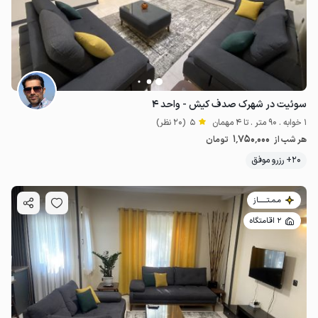
سوئیت در شهرک صدف کیش - واحد ۴
1 خوابه . 90 متر . تا 4 مهمان
5
(20 نظر)
1٬750٬000
هر شب از
تومان
20+ رزرو موفق
مـمـتــــــاز
2 اقامتگاه
2.3
میلیون ت
4.9