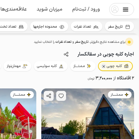
ورود / ثبت‌نام
میزبان شوید
علاقه‌مندی‌ها
تاریخ سفر
تعداد نفرات
محدوده اجاره‌بها
تعداد تخت 
برای مشاهده نتایج دقیق‌تر،
تاریخ سفر
و
تعداد نفرات
را انتخاب نمایید
اجاره کلبه چوبی در سقالکسار
کلبه چوبی
مـمـتــــاز
کلبه سوئیسی
مهمان‌نواز
2 اقامتگاه
از
3٬200٬000
تومان
مـمـتــــــاز
مـمـتــــــاز