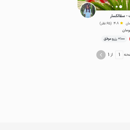
- سقالکسار
4.8
(65 نظر)
ومان
100+ رزرو موفق
خوش غذا
1
1
حه
از