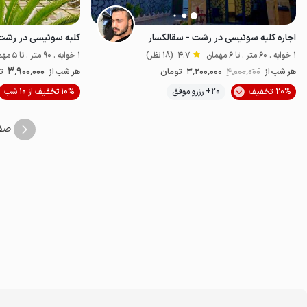
اجاره کلبه سوئیسی در رشت - سقالکسار
کلبه سوئیسی در رشت 
1 خوابه . 60 متر . تا 6 مهمان
4.7
(18 نظر)
1 خوابه . 90 متر . تا 5 مهمان
3٬900٬000
هر شب از
4٬000٬000
3٬200٬000
تومان
هر شب از
ت
موقعیت در نقشه
20% تخفیف
20+ رزرو موفق
10% تخفیف از 10 شب
صف