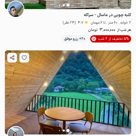
کلبه چوبی در ماسال - سراکه
2 خوابه . 60 متر . تا 6 مهمان
4.7
(24 نظر)
3٬000٬000
هر شب از
تومان
5% تخفیف از 2 شب
20+ رزرو موفق