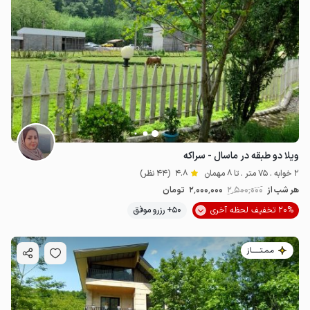
ویلا دو طبقه در ماسال - سراکه
2 خوابه . 75 متر . تا 8 مهمان
4.8
(44 نظر)
هر شب از
2٬500٬000
2٬000٬000
تومان
20% تخفیف لحظه آخری
50+ رزرو موفق
مـمـتــــــاز