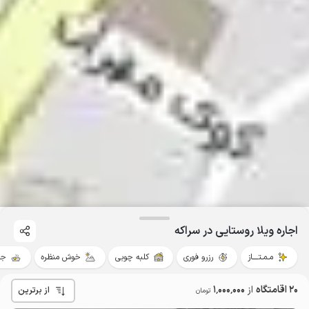
اجاره ویلا روستایی در سراکه
مـمـتــــاز
رزرو فوری
کلبه چوبی
خوش منظره
جک
20 اقامتگاه
از
1٬000٬000
از برترین
تومان