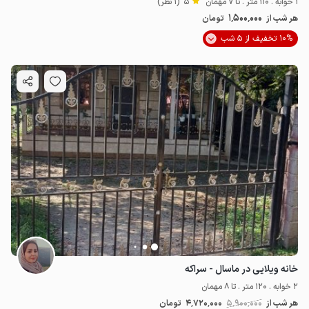
1 خوابه . 110 متر . تا 7 مهمان
5
(1 نظر)
1٬500٬000
هر شب از
تومان
10% تخفیف از 5 شب
خانه ویلایی در ماسال - سراکه
2 خوابه . 120 متر . تا 8 مهمان
هر شب از
5٬900٬000
4٬720٬000
تومان