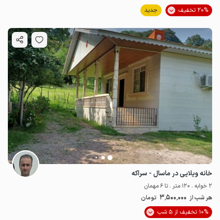
20% تخفیف
جدید
خانه ویلایی در ماسال - سراکه
2 خوابه . 120 متر . تا 6 مهمان
3٬500٬000
هر شب از
تومان
10% تخفیف از 5 شب