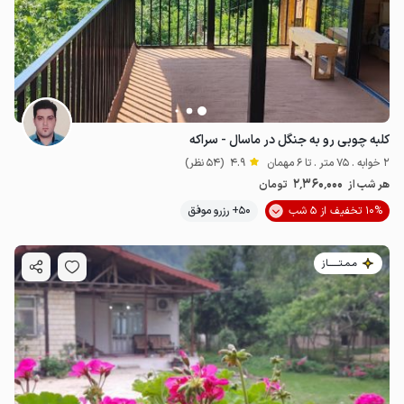
کلبه چوبی رو به جنگل در ماسال - سراکه
2 خوابه . 75 متر . تا 6 مهمان
4.9
(54 نظر)
2٬360٬000
هر شب از
تومان
10% تخفیف از 5 شب
50+ رزرو موفق
مـمـتــــــاز
1.7
میلیون ت
4.7