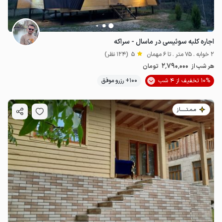
اجاره کلبه سوئیسی در ماسال - سراکه
2 خوابه . 75 متر . تا 6 مهمان
5
(124 نظر)
2٬790٬000
هر شب از
تومان
10% تخفیف از 4 شب
100+ رزرو موفق
مـمـتــــــاز