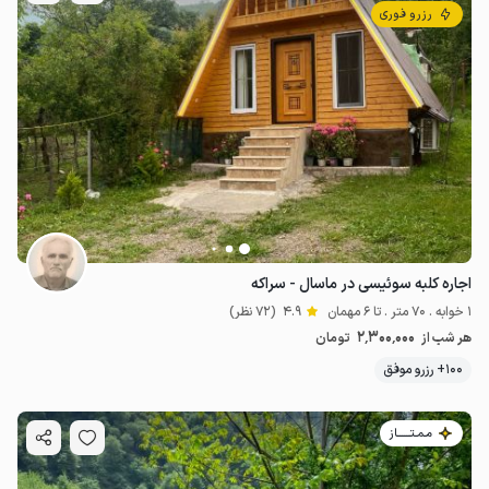
رزرو فوری
اجاره کلبه سوئیسی در ماسال - سراکه
1 خوابه . 70 متر . تا 6 مهمان
4.9
(72 نظر)
2٬300٬000
هر شب از
تومان
100+ رزرو موفق
مـمـتــــــاز