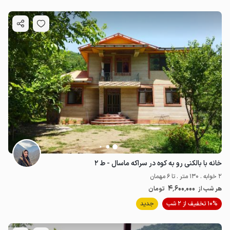
خانه با بالکنی رو به کوه در سراکه ماسال - ط ۲
2 خوابه . 130 متر . تا 6 مهمان
4٬600٬000
هر شب از
تومان
10% تخفیف از 2 شب
جدید