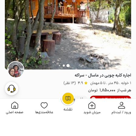
اجاره کلبه چوبی در ماسال - سراکه
1 خوابه . 45 متر . تا 5 مهمان
4.9
(13 نظر)
1٬850٬000
هر شب از
تومان
5% تخفیف از 3 شب
10+ رزرو موفق
OpenStreetMap
©
نقشه
ورود / ثبت‌نام
میزبان شوید
علاقه‌مندی‌ها
صفحه اصلی
رزرو فوری