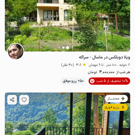
ویلا دوبلکس در ماسال - سراکه
2 خوابه . 100 متر . تا 9 مهمان
4.8
(40 نظر)
4٬000٬000
هر شب از
تومان
10% تخفیف از 5 شب
50+ رزرو موفق
مـمـتــــــاز
رزرو فوری