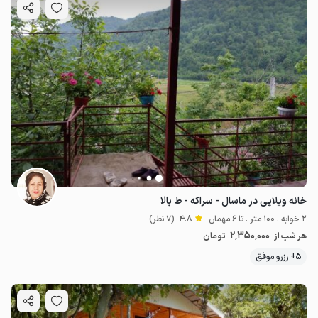
خانه ویلایی در ماسال - سراکه - ط بالا
2 خوابه . 100 متر . تا 6 مهمان
4.8
(7 نظر)
2٬350٬000
هر شب از
تومان
5+ رزرو موفق