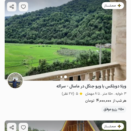
مـمـتــــــاز
ویلا دوبلکس با ویو جنگل در ماسال - سراکه
3 خوابه . 150 متر . تا 8 مهمان
5
(27 نظر)
4٬000٬000
هر شب از
تومان
50+ رزرو موفق
مـمـتــــــاز