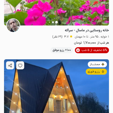
خانه روستایی در ماسال - سراکه
1 خوابه . 95 متر . تا 10 مهمان
4.7
(69 نظر)
1٬700٬000
هر شب از
تومان
5% تخفیف از 5 شب
100+ رزرو موفق
مـمـتــــــاز
رزرو فوری