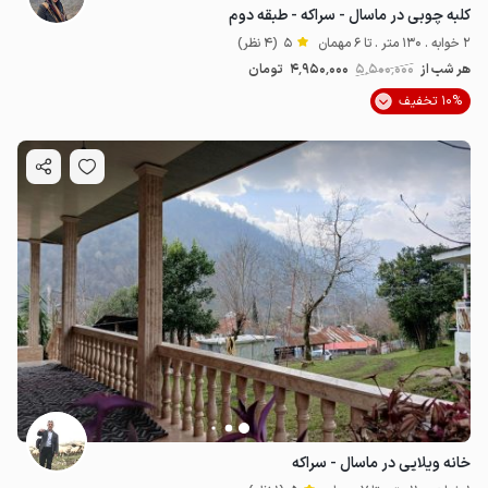
کلبه چوبی در ماسال - سراکه - طبقه دوم
2 خوابه . 130 متر . تا 6 مهمان
5
(4 نظر)
هر شب از
5٬500٬000
4٬950٬000
تومان
10% تخفیف
خانه ویلایی در ماسال - سراکه