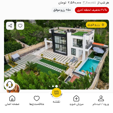
هر شب از
3٬200٬000
2٬560٬000
تومان
20% تخفیف لحظه آخری
50+ رزرو موفق
رزرو فوری
اجاره ویلا استخردار در کوهسار - آجین دوجین
OpenStreetMap
©
4 خوابه . 550 متر . تا 25 مهمان
4.4
(30 نظر)
نقشه
ورود / ثبت‌نام
میزبان شوید
علاقه‌مندی‌ها
صفحه اصلی
هر شب از
33٬500٬000
30٬150٬000
تومان