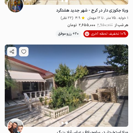
ویلا جکوزی دار در کرج - شهر جدید هشتگرد
1 خوابه . 75 متر . تا 12 مهمان
4.9
(22 نظر)
هر شب از
2٬950٬000
2٬655٬000
تومان
10% تخفیف لحظه آخری
20+ رزرو موفق
4.95
میلیون ت
5
ویلا استخردار در ساوجبلاغ - عباس‌‌آباد بزرگ