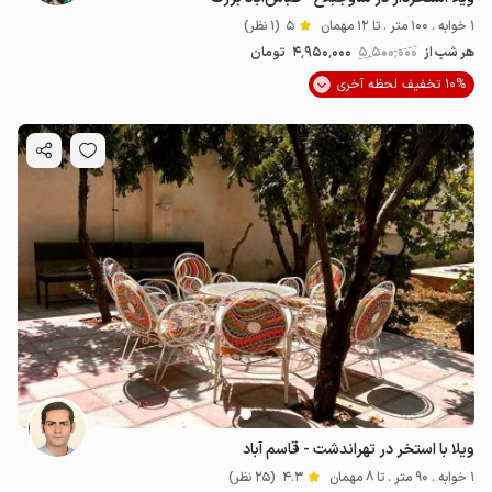
1 خوابه . 100 متر . تا 12 مهمان
5
(1 نظر)
هر شب از
5٬500٬000
4٬950٬000
تومان
10% تخفیف لحظه آخری
ویلا با استخر در تهراندشت - قاسم آباد
1 خوابه . 90 متر . تا 8 مهمان
4.3
(25 نظر)