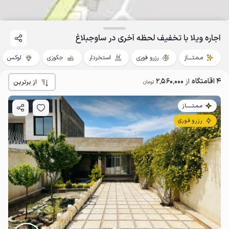
اجاره ویلا با تخفیف لحظه آخری در ساوجبلاغ
مـمـتــــاز
رزرو فوری
استخردار
جکوزی
لوکس
4 اقامتگاه
از
2٬560٬000
از برترین
تومان
مـمـتــــــاز
رزرو فوری