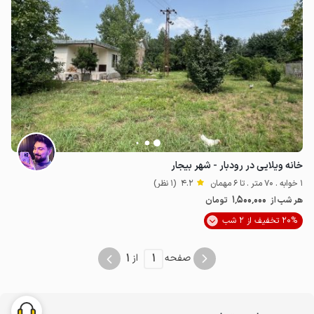
خانه ویلایی در رودبار - شهر بیجار
1 خوابه . 70 متر . تا 6 مهمان
4.2
(1 نظر)
1٬500٬000
هر شب از
تومان
20% تخفیف از 2 شب
1
1
صفحه
از