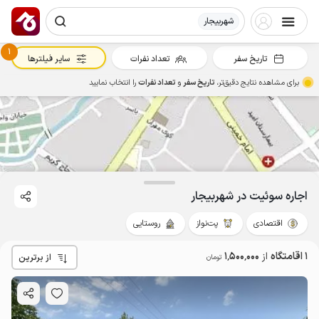
شهربیجار
1
تاریخ سفر
تعداد نفرات
سایر فیلترها
برای مشاهده نتایج دقیق‌تر،
تاریخ سفر
و
تعداد نفرات
را انتخاب نمایید
1.5
میلیون ت
4.2
اجاره سوئیت در شهربیجار
اقتصادی
پت‌نواز
روستایی
1 اقامتگاه
از
1٬500٬000
از برترین
تومان