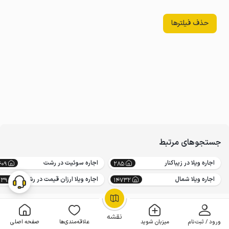
حذف فیلترها
جستجوهای مرتبط
اجاره ویلا در زیباکنار
اجاره سوئیت در رشت
409
285
اجاره ویلا شمال
اجاره ویلا ارزان قیمت در رشت
239
14732
OpenStreetMap
©
نقشه
ورود / ثبت‌نام
میزبان شوید
علاقه‌مندی‌ها
صفحه اصلی