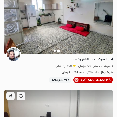
اجاره سوئیت در شاهرود - ابر
1 خوابه . 70 متر . تا 8 مهمان
4.5
(16 نظر)
هر شب از
1٬350٬000
1٬215٬000
تومان
10% تخفیف لحظه آخری
20+ رزرو موفق