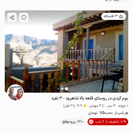
3 اقامتگاه
بوم گردی در روستای قلعه بالا شاهرود - ۳ نفره
1 خوابه . 12 متر . تا 3 مهمان
4.9
(21 نظر)
750٬000
هر شب از
تومان
10% تخفیف از 6 شب
20+ رزرو موفق