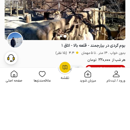
بوم گردی در بیارجمند - قلعه بالا - اتاق ۱
بدون خواب . 14 متر . تا 5 مهمان
4.4
(15 نظر)
220٬000
هر شب از
تومان
10% تخفیف از 6 شب
20+ رزرو موفق
OpenStreetMap
©
نقشه
ورود / ثبت‌نام
میزبان شوید
علاقه‌مندی‌ها
صفحه اصلی
2 اقامتگاه