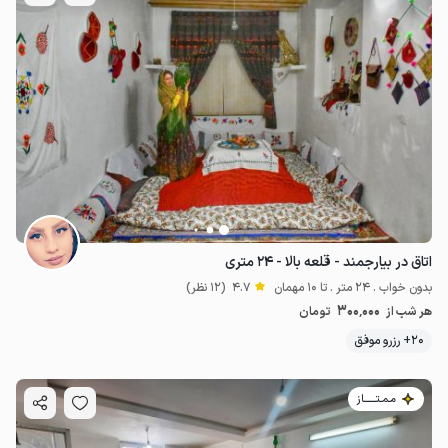
اتاق در بیارجمند - قلعه بالا - ۲۴ متری
بدون خواب . 24 متر . تا 10 مهمان
4.7
(12 نظر)
300٬000
هر شب از
تومان
20+ رزرو موفق
مـمـتــــــاز