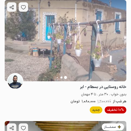
250٬000
ت
4.6
خانه روستایی در بسطام - ابر
بدون خواب . 30 متر . تا 4 مهمان
هر شب از
1٬200٬000
1٬080٬000
تومان
10% تخفیف
جدید
مـمـتــــــاز