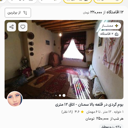
12 اقامتگاه
از
220٬000
از برترین
تومان
مـمـتــــــاز
2 اقامتگاه
بوم گردی در قلعه بالا سمنان - اتاق ۱۲ متری
1 خوابه . 12 متر . تا 6 مهمان
4.6
(18 نظر)
250٬000
هر شب از
تومان
20+ رزرو موفق