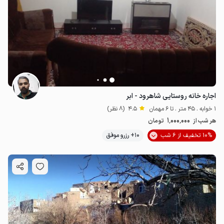
اجاره خانه روستایی شاهرود - ابر
1 خوابه . 45 متر . تا 6 مهمان
4.5
(8 نظر)
1٬000٬000
هر شب از
تومان
10% تخفیف از 6 شب
10+ رزرو موفق