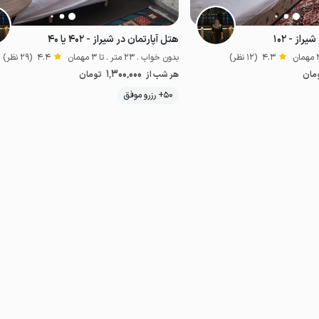
راز - ۱۰۲
هتل آپارتمان در شیراز - ۴۰۲ یا ۴۰
4.3
(12 نظر)
بدون خواب . 23 متر . تا 3 مهمان
4.4
(29 نظر)
1٬300٬000
مان
هر شب از
تومان
موقعیت در نقشه
50+ رزرو موفق
اقتصادی