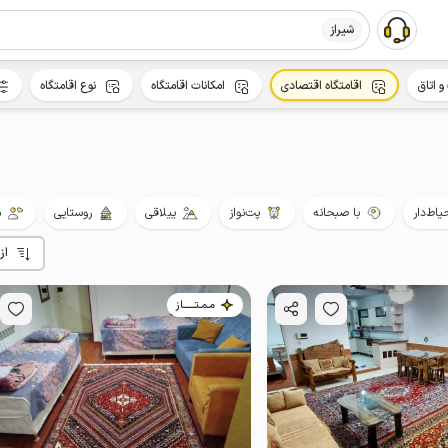
شیراز
و اتاق
اقامتگاه اقتصادی
امکانات اقامتگاه
نوع اقامتگاه
یاط‌دار
با صبحانه
پت‌نواز
ییلاقی
روستایی
م
از
مـمـتــــــاز