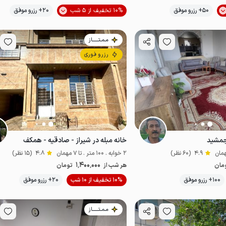
موقعیت در نقشه
50+ رزرو موفق
10% تخفیف از 5 شب
20+ رزرو موفق
اقتصادی
مـمـتــــــاز
رزرو فوری
جمشید
خانه مبله در شیراز - صادقیه - همکف
4.9
(60 نظر)
2 خوابه . 100 متر . تا 7 مهمان
4.8
(15 نظر)
1٬400٬000
مان
هر شب از
تومان
موقعیت در نقشه
100+ رزرو موفق
10% تخفیف از 10 شب
20+ رزرو موفق
اقتصادی
مـمـتــــــاز