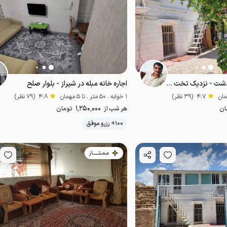
اجاره سوئیت در مرودشت - نزدیک تخت جمشید
اجاره خانه مبله در شیراز - بلوار صلح
4.7
(39 نظر)
1 خوابه . 50 متر . تا 5 مهمان
4.8
(79 نظر)
1٬250٬000
ان
هر شب از
تومان
موقعیت در نقشه
100+ رزرو موفق
اقتصادی
مـمـتــــــاز