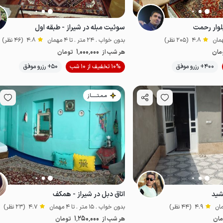
بلوار رحمت
سوئیت مبله در شیراز - طبقه اول
4.8
(205 نظر)
بدون خواب . 24 متر . تا 4 مهمان
4.8
(46 نظر)
1٬000٬000
مان
هر شب از
تومان
موقعیت در نقشه
400+ رزرو موفق
10% تخفیف از 10 شب
50+ رزرو موفق
از
اقتصادی
مـمـتــــــاز
شید
اتاق دبل در شیراز - همکف
4.9
(44 نظر)
بدون خواب . 15 متر . تا 4 مهمان
4.7
(23 نظر)
1٬250٬000
مان
هر شب از
تومان