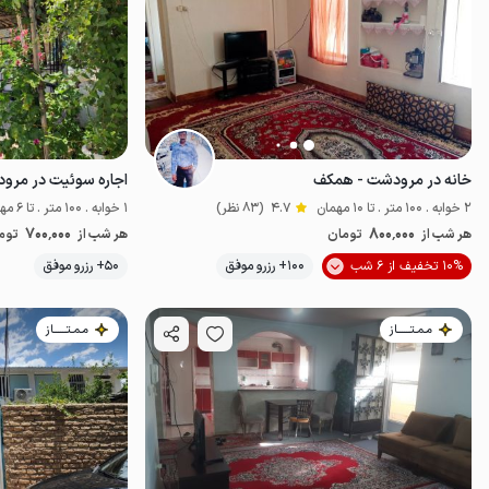
خانه در مرودشت - همکف
2 خوابه . 100 متر . تا 10 مهمان
4.7
(83 نظر)
1 خوابه . 100 متر . تا 6 مهمان
700٬000
800٬000
هر شب از
تومان
هر شب از
توم
10% تخفیف از 6 شب
100+ رزرو موفق
50+ رزرو موفق
اقتصادی
مـمـتــــــاز
مـمـتــــــاز