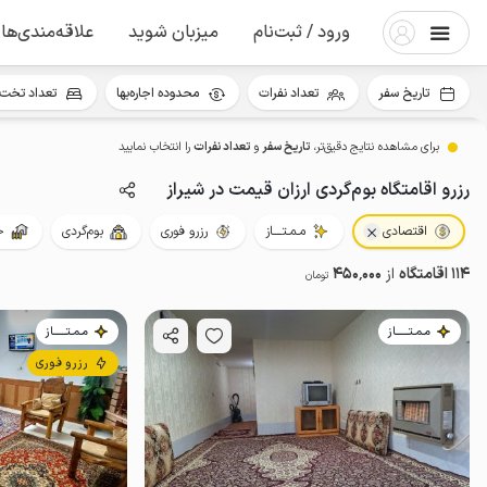
ورود / ثبت‌نام
میزبان شوید
علاقه‌مندی‌ها
تاریخ سفر
تعداد نفرات
محدوده اجاره‌بها
تعداد تخت 
برای مشاهده نتایج دقیق‌تر،
تاریخ سفر
و
تعداد نفرات
را انتخاب نمایید
رزرو اقامتگاه بوم‌گردی ارزان قیمت در شیراز
اقتصادی
مـمـتــــاز
رزرو فوری
بوم‌گردی
ح
114 اقامتگاه
از
450٬000
تومان
مـمـتــــــاز
مـمـتــــــاز
رزرو فوری