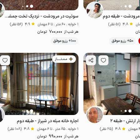
 مرودشت - طبقه دوم
سوئیت در مرودشت - نزدیک تخت جمشید - ط ۲
4.8
(51 نظر)
1 خوابه . 60 متر . تا 6 مهمان
4.9
(56 نظر)
700٬000
ان
هر شب از
تومان
موقعیت در نقشه
50+ رزرو موفق
100+ رزرو موفق
اقتصادی
مـمـتــــــاز
ر ارتش - طبقه ۲
اجاره خانه مبله در شیراز - طبقه دوم
4.8
(25 نظر)
1 خوابه . 85 متر . تا 6 مهمان
4.8
(108 نظر)
990٬000
ان
هر شب از
تومان