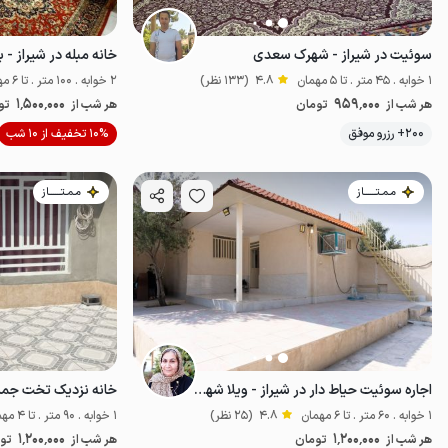
سوئیت در شیراز - شهرک سعدی
خانه مبله در شیراز - 
1 خوابه . 45 متر . تا 5 مهمان
4.8
(133 نظر)
2 خوابه . 100 متر . تا 6 مهمان
1٬500٬000
959٬000
هر شب از
تومان
هر شب از
تو
200+ رزرو موفق
10% تخفیف از 10 شب
اقتصادی
پت‌نو
مـمـتــــــاز
مـمـتــــــاز
اجاره سوئیت حیاط دار در شیراز - ویلا شهر کیمیا
خانه نزدیک تخت جم
1 خوابه . 60 متر . تا 6 مهمان
4.8
(25 نظر)
1 خوابه . 90 متر . تا 4 مهمان
1٬200٬000
1٬200٬000
هر شب از
تومان
هر شب از
تو