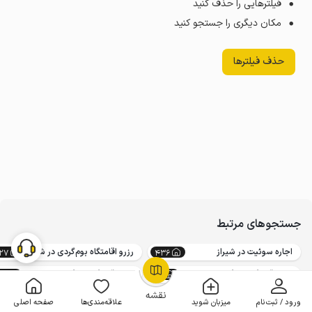
فیلترهایی را حذف کنید
مکان دیگری را جستجو کنید
حذف فیلترها
جستجوهای مرتبط
اجاره سوئیت در شیراز
رزرو اقامتگاه بوم‌گردی در شیراز
27
436
رزرو اقامتگاه بوم‌گردی در خیابان زند شیراز
رزرو اقامتگاه بوم‌گردی ارزان قیمت در شیراز
17
39
OpenStreetMap
©
نقشه
ورود / ثبت‌نام
میزبان شوید
علاقه‌مندی‌ها
صفحه اصلی