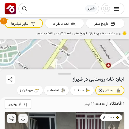
شیراز
1
تاریخ سفر
تعداد نفرات
سایر فیلترها
برای مشاهده نتایج دقیق‌تر،
تاریخ سفر
و
تعداد نفرات
را انتخاب نمایید
اجاره خانه روستایی در شیراز
روستایی
مـمـتــــاز
اقتصادی
مهمان‌نواز
1 اقامتگاه
از
1٬200٬000
از برترین
تومان
مـمـتــــــاز