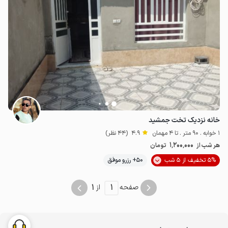
1.2
میلیون ت
4.9
خانه نزدیک تخت جمشید
1 خوابه . 90 متر . تا 4 مهمان
4.9
(44 نظر)
1٬200٬000
هر شب از
تومان
5% تخفیف از 5 شب
50+ رزرو موفق
1
1
صفحه
از