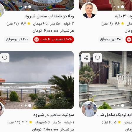
نفره
ویلا دو طبقه لب ساحل شیرود
4.6
(16 نظر)
2 خوابه . 150 متر . تا 6 مهمان
4.7
(97 نظر)
4٬000٬000
مان
هر شب از
تومان
موقعیت در نقشه
20+ رزرو موفق
10% تخفیف از 4 شب
200+ رزرو موفق
ب آب
لب آب
ویلا استخردار پنج خوابه نزدیک ساحل شیرود
سوئیت ساحلی در شیرود
5
(4 نظر)
1 خوابه . 50 متر . تا 5 مهمان
4.4
(84 نظر)
2٬500٬000
مان
هر شب از
تومان