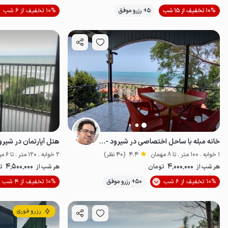
10% تخفیف از 15 شب
5+ رزرو موفق
10% تخفیف از 6 شب
اقتصادی
پت‌نو
خانه مبله با ساحل اختصاصی در شیرود - ط ۲
هتل آپارتمان در شیرود - ۶ 
1 خوابه . 100 متر . تا 8 مهمان
4.4
(40 نظر)
2 خوابه . 120 متر . تا 6 مهمان
4٬500٬000
4٬000٬000
هر شب از
تومان
هر شب از
ت
10% تخفیف از 6 شب
50+ رزرو موفق
10% تخفیف از 4 شب
خوش منظره
رزرو فوری