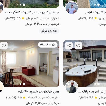
یا شیرود - لپاسر
اجاره آپارتمان مبله در شیرود- کاسگر محله
4.5
(26 نظر)
2 خوابه . 120 متر . تا 8 مهمان
4.9
(34 نظر)
3٬300٬000
ومان
هر شب از
تومان
50+ رزرو موفق
خوش منظره
لب آب
8 اقامتگاه
ویلا ساحلی جکوزی دار در شیرود - پلاک اول
هتل آپارتمان در شیرود - ۴ نفره
4.8
(16 نظر)
1 خوابه . 85 متر . تا 4 مهمان
4.5
(59 نظر)
3٬160٬000
تومان
هر شب از
تومان