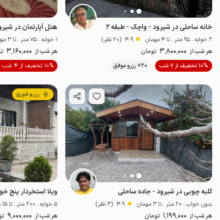
خانه ساحلی در شیرود - واچک - طبقه ۲
هتل آپارتمان در شیرود - ۳ 
2 خوابه . 95 متر . تا 4 مهمان
4.9
(20 نظر)
1 خوابه . 75 متر . تا 3 مهمان
3٬160٬000
3٬800٬000
هر شب از
تومان
هر شب از
تو
10% تخفیف از 7 شب
20+ رزرو موفق
10% تخفیف از 4 شب
خوش منظره
ل
رزرو فوری
کلبه چوبی در شیرود - جاده ساحلی
بدون خواب . 20 متر . تا 3 مهمان
4.9
(3 نظر)
5 خوابه . 200 متر . تا 15 مهمان
9٬000٬000
1٬199٬000
هر شب از
تومان
هر شب از
تو