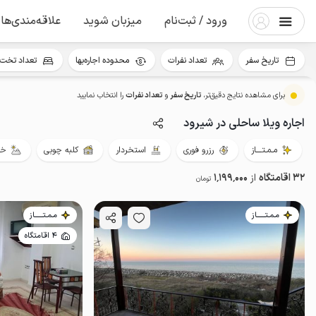
ورود / ثبت‌نام
میزبان شوید
علاقه‌مندی‌ها
تاریخ سفر
تعداد نفرات
محدوده اجاره‌بها
تعداد تخت 
برای مشاهده نتایج دقیق‌تر،
تاریخ سفر
و
تعداد نفرات
را انتخاب نمایید
اجاره ویلا ساحلی در شیرود
مـمـتــــاز
رزرو فوری
استخردار
کلبه چوبی
خو
32 اقامتگاه
از
1٬199٬000
تومان
مـمـتــــــاز
مـمـتــــــاز
4 اقامتگاه