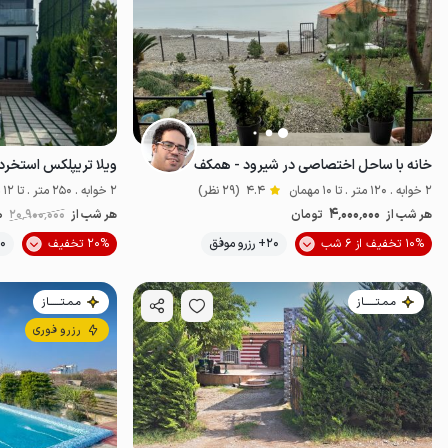
خانه با ساحل اختصاصی در شیرود - همکف
ویلا تریپلکس استخردا
2 خوابه . 120 متر . تا 10 مهمان
4.4
(29 نظر)
2 خوابه . 250 متر . تا 12 مهمان
4٬000٬000
هر شب از
تومان
هر شب از
20٬900٬000
0
10% تخفیف از 6 شب
20+ رزرو موفق
20% تخفیف
20+ رزر
خوش منظره
ل
مـمـتــــــاز
مـمـتــــــاز
رزرو فوری