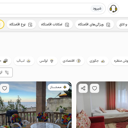
شیرود
و اتاق
ویژگی‌های اقامتگاه
امکانات اقامتگاه
نوع اقامتگاه
ش منظره
جکوزی
اقتصادی
لوکس
لب‌آب
ح
از
مـمـتــــــاز