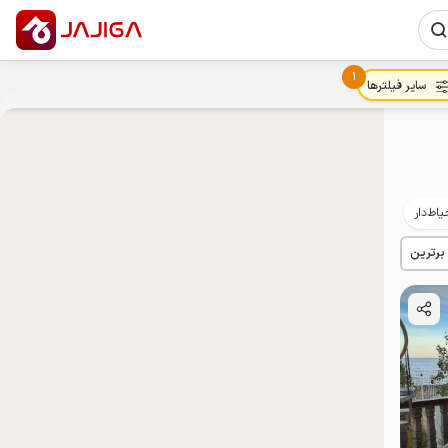
1
سایر فیلترها
یاط‌دار
پت‌نواز
مهمان‌نواز
 برترین