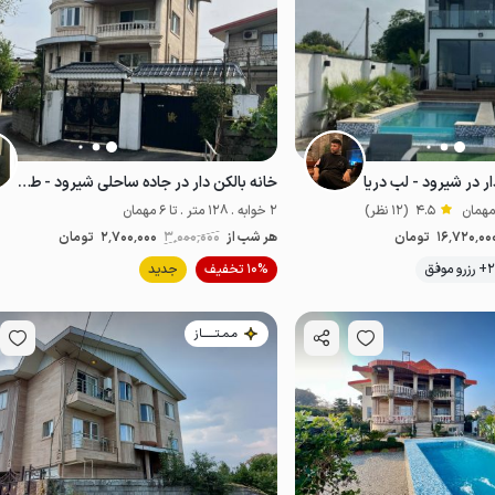
ر در شیرود - لب دریا
خانه بالکن دار در جاده ساحلی شیرود - طبقه ۳
4.5
(12 نظر)
2 خوابه . 128 متر . تا 6 مهمان
16٬720٬00
تومان
هر شب از
3٬000٬000
2٬700٬000
تومان
موقعیت در نقشه
و موفق
10% تخفیف
جدید
ب آب
ضدعفونی‌شده
خوش منظره
لب آب
لوکس و مجلل
مـمـتــــــاز