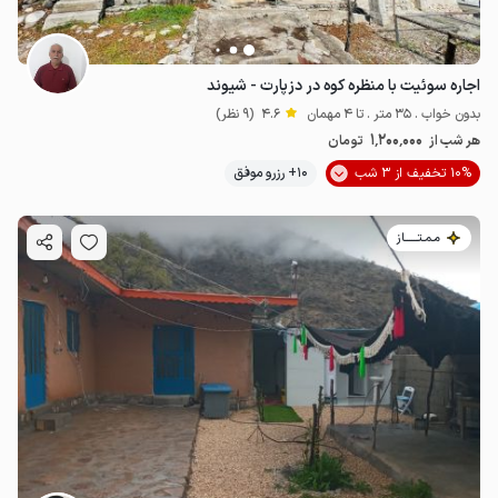
اجاره سوئیت با منظره کوه در دزپارت - شیوند
بدون خواب . 35 متر . تا 4 مهمان
4.6
(9 نظر)
1٬200٬000
هر شب از
تومان
10% تخفیف از 3 شب
10+ رزرو موفق
مـمـتــــــاز