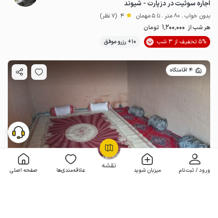
اجاره سوئیت در دزپارت - شیوند
بدون خواب . 80 متر . تا 5 مهمان
4
(7 نظر)
1٬200٬000
هر شب از
تومان
5% تخفیف از 3 شب
10+ رزرو موفق
4 اقامتگاه
OpenStreetMap
©
نقشه
ورود / ثبت‌نام
میزبان شوید
علاقه‌مندی‌ها
صفحه اصلی
رزرو بوم گردی در دزپارت - شیوند - ۵ نفره
بدون خواب . 15 متر . تا 5 مهمان
4.7
(9 نظر)