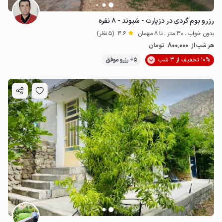
رزرو بوم گردی در دزپارت - شیوند - ۸ نفره
بدون خواب . 30 متر . تا 8 مهمان
4.6
(5 نظر)
800٬000
هر شب از
تومان
10% تخفیف از 3 شب
5+ رزرو موفق