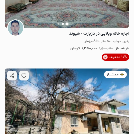
اجاره خانه ویلایی در دزپارت - شیوند
بدون خواب . 80 متر . تا 8 مهمان
هر شب از
1٬500٬000
1٬350٬000
تومان
10% تخفیف
مـمـتــــــاز
1.2
میلیون ت
4