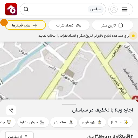
سیاسان
1
تاریخ سفر
تعداد نفرات
سایر فیلترها
برای مشاهده نتایج دقیق‌تر،
تاریخ سفر
و
تعداد نفرات
را انتخاب نمایید
اجاره ویلا با تخفیف در سیاسان
مـمـتــــاز
رزرو فوری
استخردار
خوش منظره
پت‌ن
2 اقامتگاه
از
3٬150٬000
از برترین
تومان