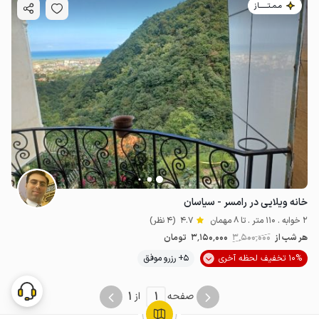
مـمـتــــــاز
خانه ویلایی در رامسر - سیاسان
2 خوابه . 110 متر . تا 8 مهمان
4.7
(4 نظر)
هر شب از
3٬500٬000
3٬150٬000
تومان
10% تخفیف لحظه آخری
5+ رزرو موفق
1
1
صفحه
از