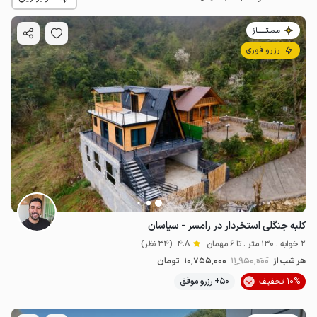
مـمـتــــــاز
رزرو فوری
3.15
میلیون ت
4.7
کلبه جنگلی استخردار در رامسر - سیاسان
2 خوابه . 130 متر . تا 6 مهمان
4.8
(34 نظر)
هر شب از
11٬950٬000
10٬755٬000
تومان
10% تخفیف
50+ رزرو موفق