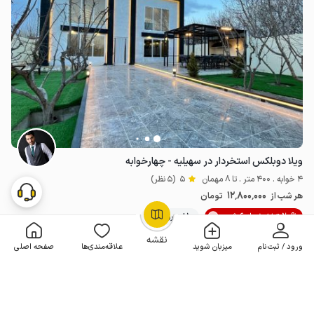
ویلا دوبلکس استخردار در سهیلیه - چهارخوابه
4 خوابه . 400 متر . تا 8 مهمان
5
(5 نظر)
12٬800٬000
هر شب از
تومان
20% تخفیف از 6 شب
10+ رزرو موفق
OpenStreetMap
©
نقشه
ورود / ثبت‌نام
میزبان شوید
علاقه‌مندی‌ها
صفحه اصلی