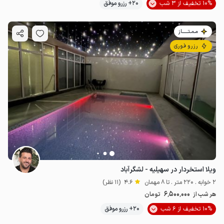
10% تخفیف از 3 شب
20+ رزرو موفق
مـمـتــــــاز
رزرو فوری
ویلا استخردار در سهیلیه - لشگرآباد
2 خوابه . 220 متر . تا 8 مهمان
4.6
(11 نظر)
6٬500٬000
هر شب از
تومان
10% تخفیف از 6 شب
20+ رزرو موفق