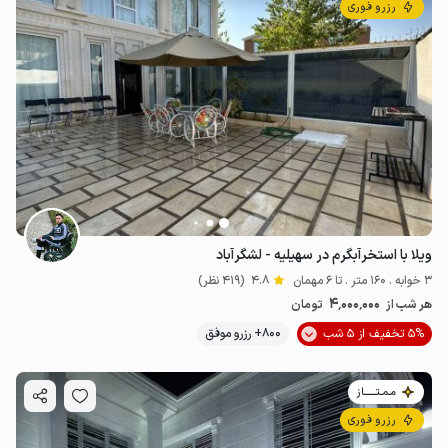
رزرو فوری
ویلا با استخرآبگرم در سهیلیه - لشگرآباد
3 خوابه . 160 متر . تا 6 مهمان
4.8
(419 نظر)
4٬000٬000
هر شب از
تومان
5% تخفیف از 5 شب
800+ رزرو موفق
مـمـتــــــاز
رزرو فوری