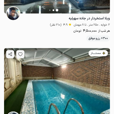
ویلا استخردار در جاده سهیلیه
2 خوابه . 250 متر . تا 8 مهمان
4.9
(210 نظر)
4٬500٬000
هر شب از
تومان
300+ رزرو موفق
مـمـتــــــاز