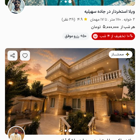
ویلا استخردار در جاده سهیلیه
2 خوابه . 170 متر . تا 17 مهمان
4.9
(38 نظر)
5٬000٬000
هر شب از
تومان
10% تخفیف از 4 شب
50+ رزرو موفق
مـمـتــــــاز