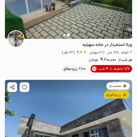
ویلا استخردار در جاده سهیلیه
2 خوابه . 125 متر . تا 6 مهمان
4.9
(72 نظر)
4٬200٬000
هر شب از
تومان
5% تخفیف از 4 شب
100+ رزرو موفق
مـمـتــــــاز
رزرو فوری
5.99
میلیون ت
4.8