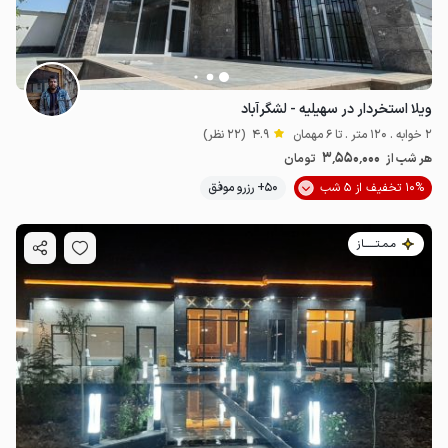
ویلا استخردار در سهیلیه - لشگرآباد
2 خوابه . 120 متر . تا 6 مهمان
4.9
(22 نظر)
3٬550٬000
هر شب از
تومان
10% تخفیف از 5 شب
50+ رزرو موفق
مـمـتــــــاز