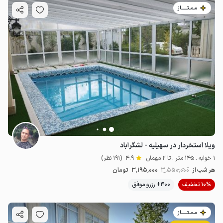
مـمـتــــــاز
ویلا استخردار در سهیلیه - لشگرآباد
1 خوابه . 145 متر . تا 2 مهمان
4.9
(191 نظر)
هر شب از
3٬550٬000
3٬195٬000
تومان
10% تخفیف
400+ رزرو موفق
مـمـتــــــاز