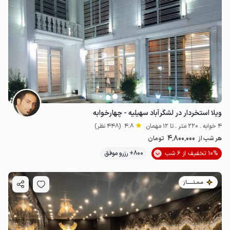
ویلا استخردار در لشگرآباد سهیلیه - چهارخوابه
4 خوابه . 220 متر . تا 12 مهمان
4.8
(448 نظر)
4٬800٬000
هر شب از
تومان
10% تخفیف از 6 شب
800+ رزرو موفق
مـمـتــــــاز