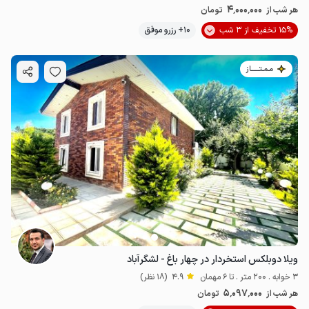
4٬000٬000
هر شب از
تومان
15% تخفیف از 3 شب
10+ رزرو موفق
مـمـتــــــاز
ویلا دوبلکس استخردار در چهار باغ - لشگرآباد
3 خوابه . 200 متر . تا 6 مهمان
4.9
(18 نظر)
5٬097٬000
هر شب از
تومان