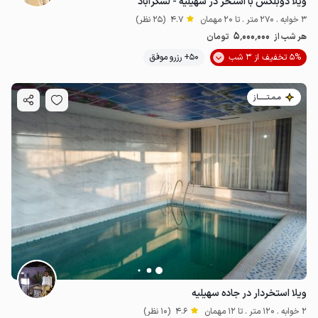
ویلا دوبلکس با استخر در سهیلیه - لشگرآباد
3 خوابه . 270 متر . تا 20 مهمان
4.7
(25 نظر)
5٬000٬000
هر شب از
تومان
5% تخفیف از 3 شب
50+ رزرو موفق
مـمـتــــــاز
ویلا استخردار در جاده سهیلیه
2 خوابه . 120 متر . تا 12 مهمان
4.6
(10 نظر)