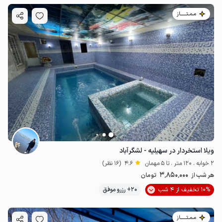
مـمـتــــــاز
ویلا استخردار در سهیلیه - لشگرآباد
2 خوابه . 120 متر . تا 5 مهمان
4.6
(16 نظر)
3٬850٬000
هر شب از
تومان
10% تخفیف از 4 شب
20+ رزرو موفق
مـمـتــــــاز