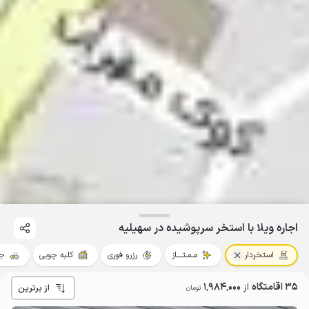
اجاره ویلا با استخر سرپوشیده در سهیلیه
استخردار
مـمـتــــاز
رزرو فوری
کلبه چوبی
جک
35 اقامتگاه
از
1٬984٬000
از برترین
تومان