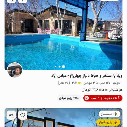
ویلا با استخر و حیاط دلباز چهارباغ - عباس آباد
1 خوابه . 120 متر . تا 4 مهمان
4.6
(30 نظر)
3٬600٬000
هر شب از
تومان
10% تخفیف از 2 شب
50+ رزرو موفق
مـمـتــــــاز
رزرو فوری