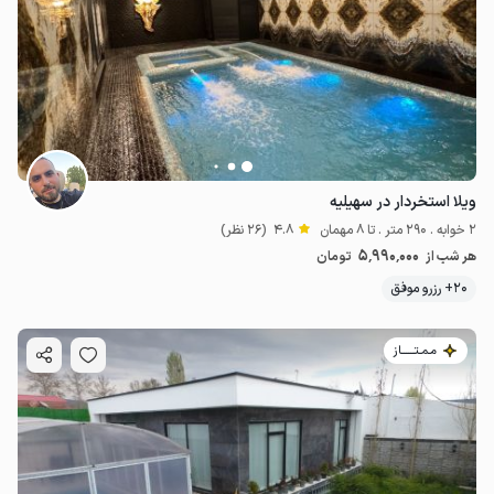
ویلا استخردار در سهیلیه
2 خوابه . 290 متر . تا 8 مهمان
4.8
(26 نظر)
5٬990٬000
هر شب از
تومان
20+ رزرو موفق
مـمـتــــــاز