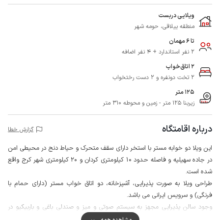
ویلایی دربست
منطقه ییلاقی، حومه شهر
تا 6 مهمان
2 نفر استاندارد + 4 نفر اضافه
2 اتاق‌خواب
2 تخت دونفره و 2 دست رختخواب
125 متر
زیربنا 125 متر - زمین و محوطه 310 متر
درباره اقامتگاه
گزارش خطا
این ویلا دو خوابه مستر با استخر دارای سقف متحرک و حیاط دنج در محیطی امن
در جاده سهیلیه و فاصله حدود 10 کیلومتری کردان و 20 کیلومتری شهر کرج واقع
شده است.
طراحی ویلا به صورت پذیرایی، آشپزخانه، دو اتاق خواب مستر (دارای حمام با
فرنگی) و سرویس ایرانی می باشد.
وجود سالن پذیرایی مجهز به سیستم صوتی و میز و صندلی باغی و باربیکیو در
حیاط، فضای مناسبی را برای تفریح‌ و دورهمی میهمانان فراهم آورده است.
مشاهده همه