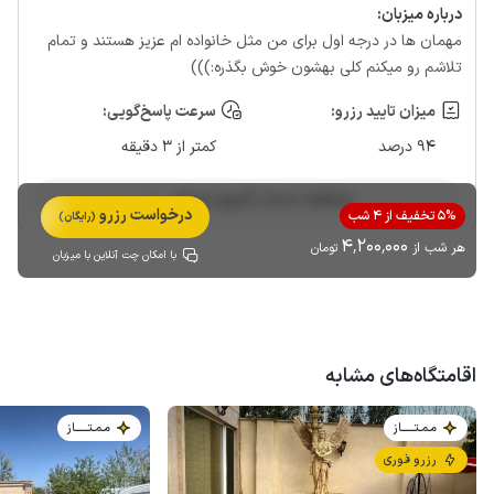
درباره‌ میزبان:
مهمان ها در درجه اول برای من مثل خانواده ام عزیز هستند و تمام
تلاشم رو میکنم کلی بهشون خوش بگذره:)))
میزان تایید رزرو:
سرعت پاسخ‌گویی:
94 درصد
کمتر از 3 دقیقه
مشاهده حساب کاربری میزبان
درخواست رزرو
5% تخفیف از 4 شب
(رایگان)
4٬200٬000
هر شب از
تومان
با امکان چت آنلاین با میزبان
اقامتگاه‌های مشابه
مـمـتــــــاز
مـمـتــــــاز
رزرو فوری