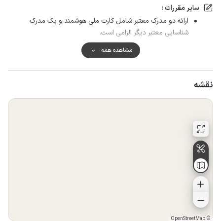
سایر مقررات :
ارائه دو مدرک معتبر شامل کارت ملی هوشمند و یک مدرک
شناسایی معتبر دیگر الزامی است.
در صورت عدم رعایت پاکیزگی مبلغ ۵۰۰ هزار تومان بابت هزینه
مشاهده همه
نظافت از مهمان دریافت میگردد.
پخش موسیقی با صدای بلند بعد از ساعت ۱۲ شب ممنوع است،
در نظر داشته باشید ویلا مناسب برگزاری مهمانی‌های پرجمعیت
نقشه
نمی‌باشد.
هنگام خروج از ویلا زباله های خود را تخلیه نمایید.
گذاشتن ذغال روی گاز و استعمال قلیان در اقامتگاه اکیدا ممنوع
است.
موجر در قبال درگیری و اتفاق های احتمالی توسط مستاجر و
مستاجرین در ویلا در مدت اجاره تعیین شده که منجر به هرگونه
صدمه های جانی و مالی هیچ گونه مسئولیتی ندارد.
قطعی برق کوتاه مدت در ویلا که مربوط به شبکه عمومی شهر
میباشد و خارج از اختیار موجر است موجب ابطال اجاره نخواهد
شد
در بعضی از روز ها به ویژه روز های پیک و شلوغ (مثل پنجشنبه‌ها
OpenStreetMap
©