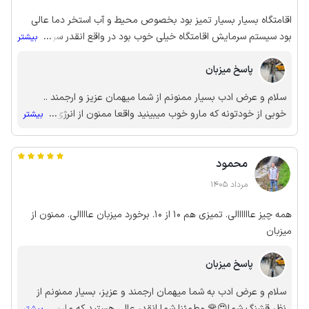
اقامتگاه بسیار بسیار تمیز بود بخصوص محیط و آب استخر دما عالی
بود سیستم سرمایش اقامتگاه خیلی خوب بود در واقع انقدر سرد شد که
...
بیشتر
ما کولر گازی رو خاموش کردیم هر دو اتاق هم که مستر بودن و برای
پاسخ میزبان
کسایی که خانواده هستن راحت هست استفاده میزبان بسیار خوش
برخورد و پیگیر من و همسرم راضی بودیم‌به بقیه هم پیشنهاد میکنم
سلام و عرض ادب بسیار ممنونم از شما میهمان عزیز و ارجمند ..
خوبی از خودتونه که مارو خوب میبینید واقعا ممنون از انرژی مثبت و
...
بیشتر
لطف شما انشالله لایق این همه محبت شما باشم🌹🙏🏻🌹 به امید
دیدار مجدد 😍😍😍😍😍
محمود
مرداد 1405
همه چیز عاااااالی. تمیزی هم 10 از 10. برخورد میزبان عاااالی. ممنون از
میزبان
پاسخ میزبان
سلام و عرض ادب به شما میهمان ارجمند و عزیز، بسیار ممنونم از
نظر قشنگ شما😍🌹 مطمئنا شما انقدر عالی هستید که مارو عالی
...
بیشتر