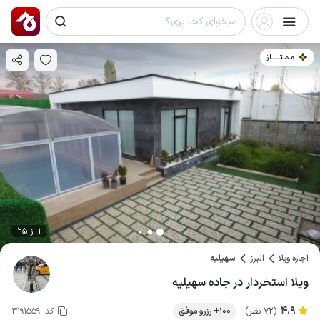
مـمـتــــــاز
1 از 25
اجاره ویلا
البرز
سهیلیه
ویلا استخردار در جاده سهیلیه
4.9
(72 نظر)
100+ رزرو موفق
کد:
3191559