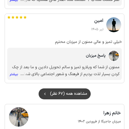
میبینید😍 خیلی ممنون از انرژی مثبت و فرهنگ بالای شما واقعا لذت
بردم و از ته دل خوشحالم که افتخار داشتم از میهمان های با اصالتی
امین
مثل شما میزبانی کنم 🫰🏻 به امید دیدار مجدد شما میهمان مهربان
🙏🏻
تیر 1405
خیلی تمیز و عالی ممنون از میزبان محترم
پاسخ میزبان
ممنون از شما که ویلارو تمیز و سالم تحویل دادین و ما بعد از چک
کردن بسیار لذت بردیم از فرهنگ و شعور اجتماعی بالای شما میهمان
...
بیشتر
عزیز و ارجمند🌹😍 به امید دیدار مجدد شما عزیز🫰🏻
مشاهده همه (67 نظر)
خانم زهرا
میزبان جاجیگا از فروردین 1402