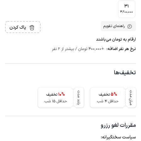
31
4٬200٬000
راهنمای تقویم
پاک کردن
ارقام به تومان می‌باشند
نرخ هر نفر اضافه:
+400٬000 تومان / بیشتر از 2 نفر
تخفیف‌ها
میان مدت
بلند مدت
10
%
5
%
تخفیف
تخفیف
حداقل 4 شب
حداقل 15 شب
مقررات لغو رزرو
سیاست سختگیرانه: