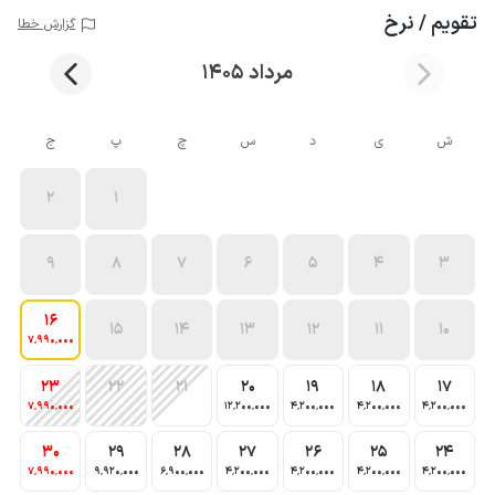
تقویم / نرخ
گزارش خطا
مرداد 1405
ش
ی
د
س
چ
پ
ج
2
1
9
8
7
6
5
4
3
16
15
14
13
12
11
10
7٬990٬000
23
22
21
20
19
18
17
7٬990٬000
12٬200٬000
4٬200٬000
4٬200٬000
4٬200٬000
30
29
28
27
26
25
24
7٬990٬000
9٬920٬000
6٬900٬000
4٬200٬000
4٬200٬000
4٬200٬000
4٬200٬000