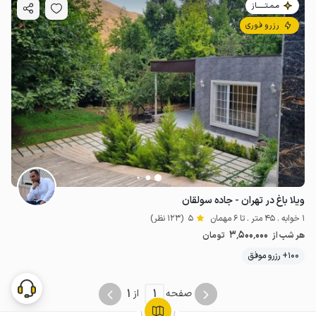
مـمـتــــــاز
رزرو فوری
ویلا باغ در تهران - جاده سولقان
1 خوابه . 45 متر . تا 6 مهمان
5
(123 نظر)
3٬500٬000
هر شب از
تومان
100+ رزرو موفق
1
1
صفحه
از