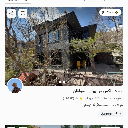
مـمـتــــــاز
5.5
میلیون ت
5
ویلا دوبلکس در تهران - سولقان
1 خوابه . 110 متر . تا 4 مهمان
5
(12 نظر)
5٬500٬000
هر شب از
تومان
20+ رزرو موفق