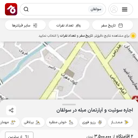
سولقان
تاریخ سفر
تعداد نفرات
سایر فیلترها
برای مشاهده نتایج دقیق‌تر،
تاریخ سفر
و
تعداد نفرات
را انتخاب نمایید
اجاره سوئیت و آپارتمان مبله در سولقان
مـمـتــــاز
رزرو فوری
خوش منظره
ییلاقی
مهمان‌ن
2 اقامتگاه
از
3٬500٬000
از برترین
تومان