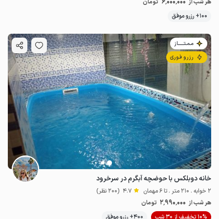
6٬000٬000
هر شب از
تومان
100+ رزرو موفق
مـمـتــــــاز
رزرو فوری
خانه دوبلکس با حوضچه آبگرم در سرخرود
2 خوابه . 210 متر . تا 6 مهمان
4.7
(200 نظر)
2٬990٬000
هر شب از
تومان
10% تخفیف از 30 شب
400+ رزرو موفق