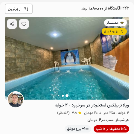
242 اقامتگاه
از
1٬080٬000
از برترین
تومان
مـمـتــــــاز
رزرو فوری
ویلا تریپلکس استخردار در سرخرود - ۴ خوابه
4 خوابه . 350 متر . تا 20 مهمان
4.8
(56 نظر)
6٬000٬000
هر شب از
تومان
10% تخفیف از 10 شب
100+ رزرو موفق