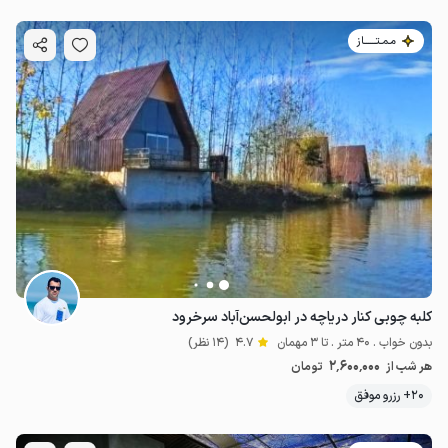
مـمـتــــــاز
کلبه چوبی کنار دریاچه در ابولحسن‌آباد سرخرود
بدون خواب . 40 متر . تا 3 مهمان
4.7
(14 نظر)
2٬600٬000
هر شب از
تومان
20+ رزرو موفق