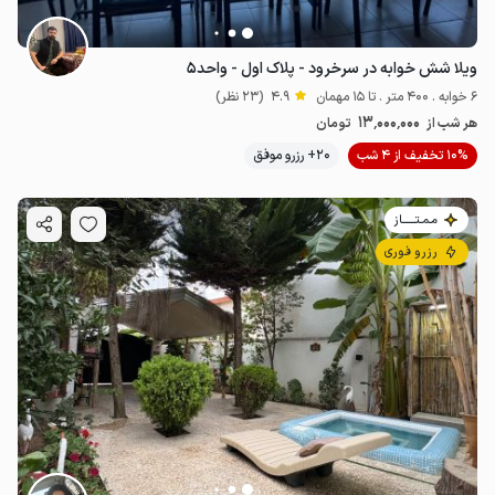
ویلا شش خوابه در سرخرود - پلاک اول - واحد۵
6 خوابه . 400 متر . تا 15 مهمان
4.9
(23 نظر)
13٬000٬000
هر شب از
تومان
10% تخفیف از 4 شب
20+ رزرو موفق
مـمـتــــــاز
رزرو فوری