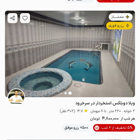
مـمـتــــــاز
رزرو فوری
ویلا دوبلکس استخردار در سرخرود
2 خوابه . 220 متر . تا 8 مهمان
4.7
(302 نظر)
4٬800٬000
هر شب از
تومان
5% تخفیف از 6 شب
500+ رزرو موفق