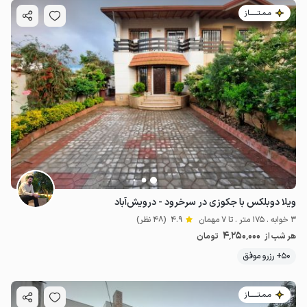
مـمـتــــــاز
ویلا دوبلکس با جکوزی در سرخرود - درویش‌آباد
3 خوابه . 175 متر . تا 7 مهمان
4.9
(48 نظر)
4٬250٬000
هر شب از
تومان
50+ رزرو موفق
مـمـتــــــاز