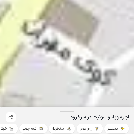
اجاره ویلا و سوئیت در سرخرود
مـمـتــــاز
رزرو فوری
استخردار
کلبه چوبی
خوش 