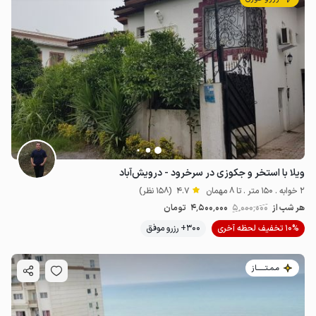
ویلا با استخر و جکوزی در سرخرود - درویش‌آباد
2 خوابه . 150 متر . تا 8 مهمان
4.7
(158 نظر)
هر شب از
5٬000٬000
4٬500٬000
تومان
10% تخفیف لحظه آخری
300+ رزرو موفق
مـمـتــــــاز