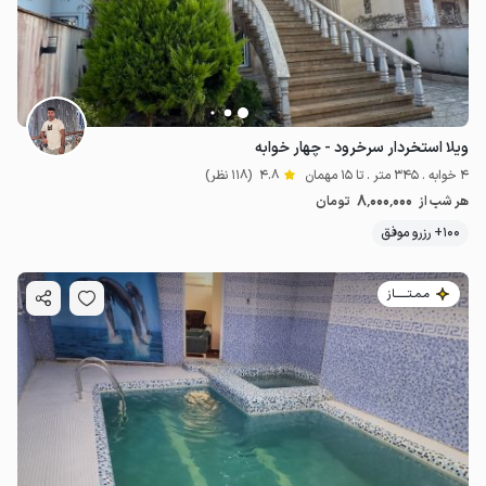
ویلا استخردار سرخرود - چهار خوابه
4 خوابه . 345 متر . تا 15 مهمان
4.8
(118 نظر)
8٬000٬000
هر شب از
تومان
100+ رزرو موفق
مـمـتــــــاز