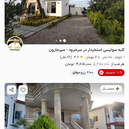
2.6
میلیون ت
4.7
کلبه سوئیسی استخردار در سرخرود - سیرجارون
1 خوابه . 100 متر . تا 6 مهمان
4.9
(86 نظر)
هر شب از
5٬350٬000
4٬815٬000
تومان
10% تخفیف
100+ رزرو موفق
مـمـتــــــاز