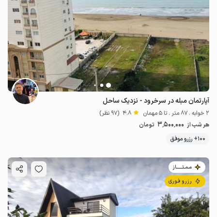
آپارتمان مبله در سرخرود - نزدیک ساحل
2 خوابه . 87 متر . تا 5 مهمان
4.8
(97 نظر)
3٬500٬000
هر شب از
تومان
100+ رزرو موفق
مـمـتــــــاز
رزرو فوری