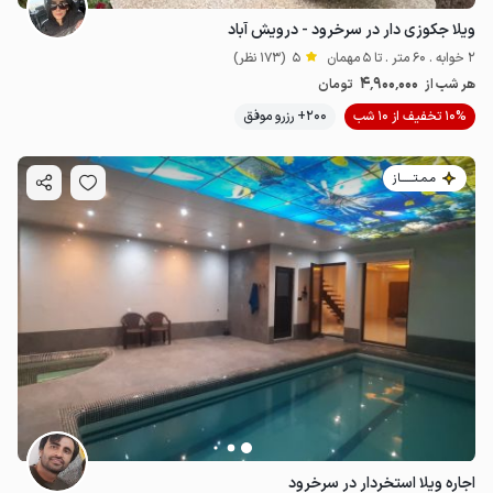
ویلا جکوزی دار در سرخرود - درویش آباد
2 خوابه . 60 متر . تا 5 مهمان
5
(173 نظر)
4٬900٬000
هر شب از
تومان
10% تخفیف از 10 شب
200+ رزرو موفق
مـمـتــــــاز
اجاره ویلا استخردار در سرخرود