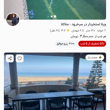
ویلا استخردار در سرخرود - ملاکلا
2 خوابه . 130 متر . تا 8 مهمان
4.7
(81 نظر)
3٬500٬000
هر شب از
تومان
5% تخفیف از 5 شب
100+ رزرو موفق
مـمـتــــــاز