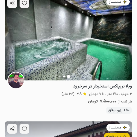
مـمـتــــــاز
ویلا تریپلکس استخردار در سرخرود
3 خوابه . 210 متر . تا 7 مهمان
4.9
(36 نظر)
7٬500٬000
هر شب از
تومان
50+ رزرو موفق
مـمـتــــــاز
رزرو فوری