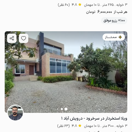
3 خوابه . 265 متر . تا 10 مهمان
4.8
(60 نظر)
6٬000٬000
هر شب از
تومان
100+ رزرو موفق
مـمـتــــــاز
ویلا استخردار در سرخرود - درویش آباد ۱
3 خوابه . 300 متر . تا 10 مهمان
4.8
(63 نظر)