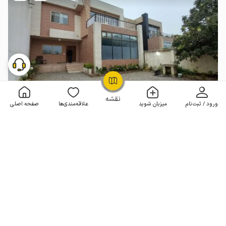
OpenStreetMap
©
نقشه
ورود / ثبت‌نام
میزبان شوید
علاقه‌مندی‌ها
صفحه اصلی
اجاره ویلا استخردار در سرخرود - درویش آباد ۲
3 خوابه . 280 متر . تا 10 مهمان
4.9
(73 نظر)
6٬000٬000
هر شب از
تومان
100+ رزرو موفق
مـمـتــــــاز
رزرو فوری