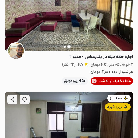
اجاره خانه مبله در بندرعباس - طبقه ۲
2 خوابه . 85 متر . تا 4 مهمان
4.7
(33 نظر)
2٬000٬000
هر شب از
تومان
10% تخفیف از 5 شب
50+ رزرو موفق
مـمـتــــــاز
رزرو فوری