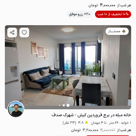
4٬000٬000
هر شب از
تومان
10% تخفیف از 10 شب
20+ رزرو موفق
مـمـتــــــاز
خانه مبله در برج فروردین کیش - شهرک صدف
1 خوابه . 66 متر . تا 4 مهمان
4.8
(34 نظر)
هر شب از
4٬000٬000
3٬200٬000
تومان