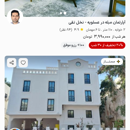
آپارتمان مبله در عسلویه - نخل تقی
2 خوابه . 110 متر . تا 6 مهمان
4.9
(84 نظر)
3٬990٬000
هر شب از
تومان
20% تخفیف از 30 شب
100+ رزرو موفق
مـمـتــــــاز