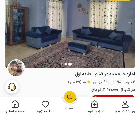
اجاره خانه مبله در قشم - طبقه اول
2 خوابه . 90 متر . تا 9 مهمان
5
(39 نظر)
2٬200٬000
هر شب از
تومان
10% تخفیف از 5 شب
50+ رزرو موفق
OpenStreetMap
©
نقشه
ورود / ثبت‌نام
میزبان شوید
علاقه‌مندی‌ها
صفحه اصلی
مـمـتــــــاز