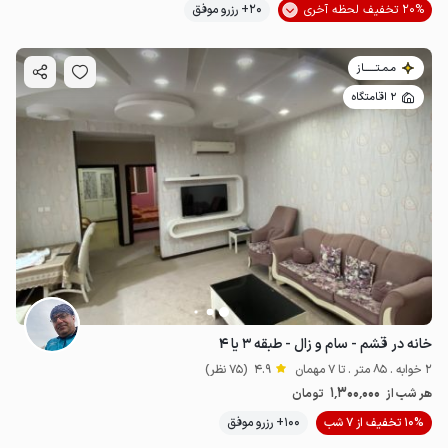
20% تخفیف لحظه آخری
20+ رزرو موفق
مـمـتــــــاز
2 اقامتگاه
خانه در قشم - سام و زال - طبقه ۳ یا ۴
2 خوابه . 85 متر . تا 7 مهمان
4.9
(75 نظر)
1٬300٬000
هر شب از
تومان
10% تخفیف از 7 شب
100+ رزرو موفق