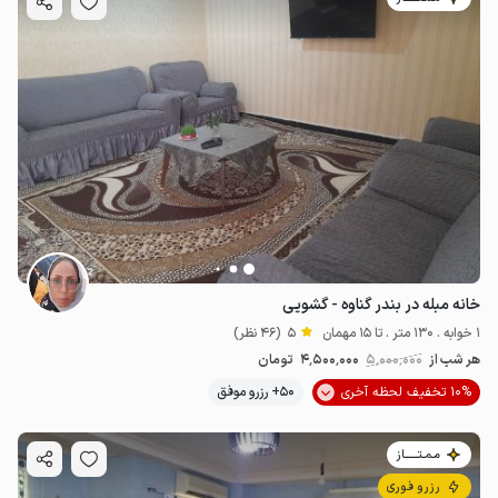
خانه مبله در بندر گناوه - گشویی
1 خوابه . 130 متر . تا 15 مهمان
5
(46 نظر)
هر شب از
5٬000٬000
4٬500٬000
تومان
10% تخفیف لحظه آخری
50+ رزرو موفق
مـمـتــــــاز
رزرو فوری