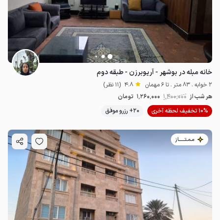
خانه مبله در بوشهر - آریوبرزن - طبقه دوم
2 خوابه . 83 متر . تا 6 مهمان
4.8
(11 نظر)
هر شب از
1٬400٬000
1٬260٬000
تومان
10% تخفیف لحظه آخری
20+ رزرو موفق
مـمـتــــــاز
3
میلیون
3.99
میلیون ت
4.9
2
میلیون ت
4.7
3.2
میلیون ت
4.8