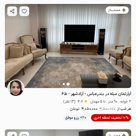
مـمـتــــــاز
آپارتمان مبله در بندرعباس - آزادشهر - ط۶
2 خوابه . 90 متر . تا 5 مهمان
4.8
(13 نظر)
هر شب از
4٬500٬000
4٬050٬000
تومان
10% تخفیف لحظه آخری
20+ رزرو موفق
مـمـتــــــاز