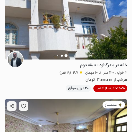
خانه در بندرگناوه - طبقه دوم
2 خوابه . 120 متر . تا 10 مهمان
4.7
(19 نظر)
3٬000٬000
هر شب از
تومان
10% تخفیف از 6 شب
20+ رزرو موفق
مـمـتــــــاز