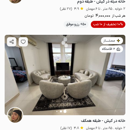
خانه مبله در کیش - طبقه دوم
2 خوابه . 85 متر . تا 6 مهمان
4.9
(27 نظر)
4٬000٬000
هر شب از
تومان
10% تخفیف از 10 شب
50+ رزرو موفق
مـمـتــــــاز
2 اقامتگاه
خانه در کیش - طبقه همکف
2 خوابه . 85 متر . تا 6 مهمان
4.8
(17 نظر)