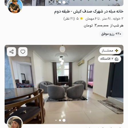
خانه مبله در شهرک صدف کیش - طبقه دوم
2 خوابه . 81 متر . تا 6 مهمان
5
(21 نظر)
2٬000٬000
هر شب از
تومان
20+ رزرو موفق
مـمـتــــــاز
2 اقامتگاه