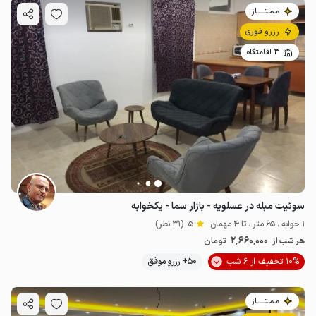
مـمـتــــــاز
رزرو فوری
3 اقامتگاه
سوئیت مبله در عسلویه - بازار سما - یکخوابه
1 خوابه . 65 متر . تا 4 مهمان
5
(31 نظر)
2٬660٬000
هر شب از
تومان
10% تخفیف از 6 شب
50+ رزرو موفق
مـمـتــــــاز