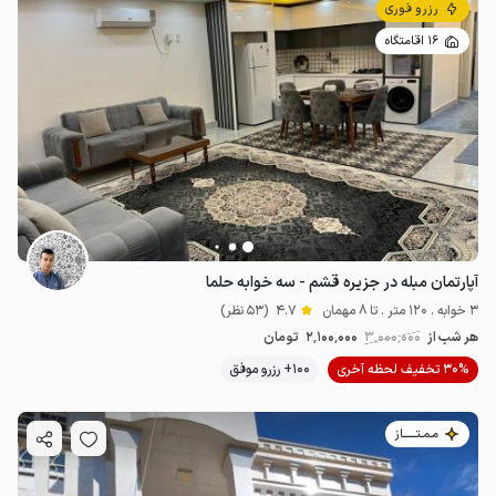
رزرو فوری
16 اقامتگاه
آپارتمان مبله در جزیره قشم - سه خوابه حلما
3 خوابه . 120 متر . تا 8 مهمان
4.7
(53 نظر)
هر شب از
3٬000٬000
2٬100٬000
تومان
30% تخفیف لحظه آخری
100+ رزرو موفق
مـمـتــــــاز