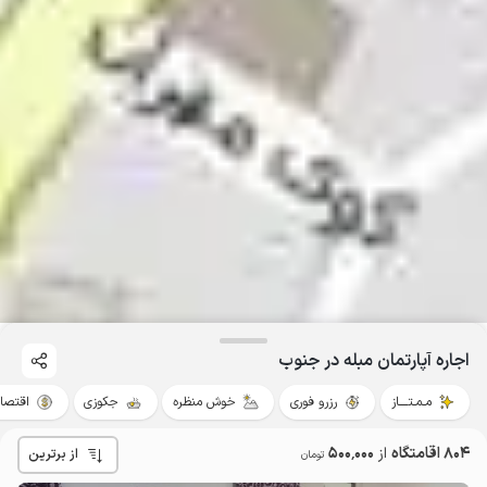
اجاره آپارتمان مبله در جنوب
مـمـتــــاز
رزرو فوری
خوش منظره
جکوزی
اقتصا
804 اقامتگاه
از
500٬000
از برترین
تومان