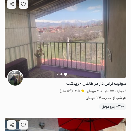
1.8
میلیون ت
4.2
سوئیت تراس دار در طالقان - زیدشت
1 خوابه . 55 متر . تا 4 مهمان
4.5
(169 نظر)
1٬300٬000
هر شب از
تومان
300+ رزرو موفق