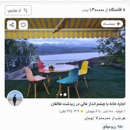
8 اقامتگاه
از
1٬300٬000
از برترین
تومان
مـمـتــــــاز
اجاره خانه با چشم انداز عالی در زیدشت طالقان
1 خوابه . 100 متر . تا 8 مهمان
4.9
(38 نظر)
7٬000٬000
هر شب از
تومان
50+ رزرو موفق