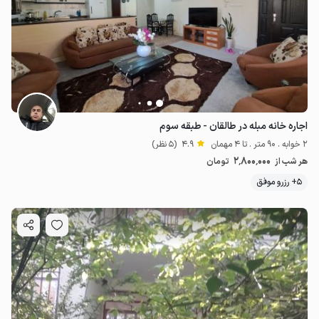
اجاره خانه مبله در طالقان - طبقه سوم
2 خوابه . 90 متر . تا 4 مهمان
4.9
(5 نظر)
2٬800٬000
هر شب از
تومان
5+ رزرو موفق