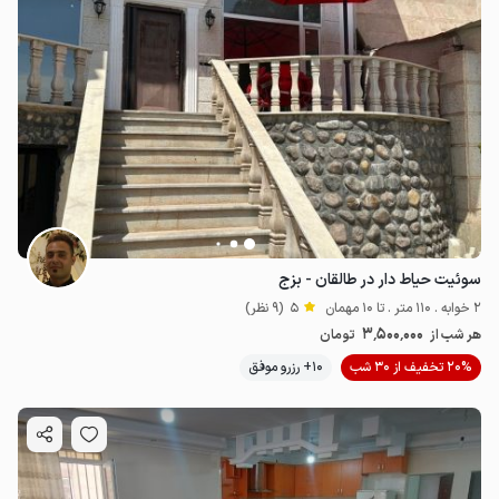
سوئیت حیاط دار در طالقان - بزج
2 خوابه . 110 متر . تا 10 مهمان
5
(9 نظر)
3٬500٬000
هر شب از
تومان
20% تخفیف از 30 شب
10+ رزرو موفق