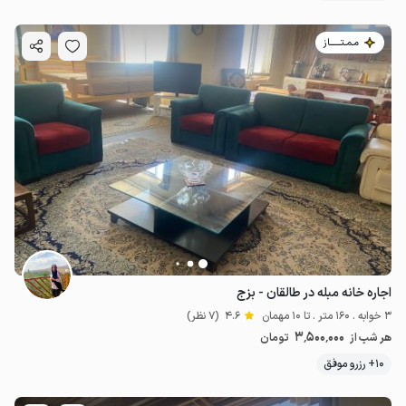
مـمـتــــــاز
اجاره خانه مبله در طالقان - بزج
3 خوابه . 160 متر . تا 10 مهمان
4.6
(7 نظر)
3٬500٬000
هر شب از
تومان
10+ رزرو موفق