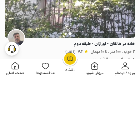
خانه در طالقان - اورازان - طبقه دوم
2 خوابه . 100 متر . تا 10 مهمان
4.2
(1 نظر)
1٬800٬000
هر شب از
تومان
OpenStreetMap
©
10% تخفیف از 3 شب
نقشه
ورود / ثبت‌نام
میزبان شوید
علاقه‌مندی‌ها
صفحه اصلی