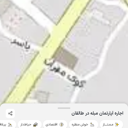
اجاره آپارتمان مبله در طالقان
مـمـتــــاز
خوش منظره
اقتصادی
حیاط‌دار
ییلاق