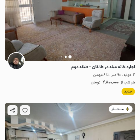
اجاره خانه مبله در طالقان - طبقه دوم
2 خوابه . 90 متر . تا 6 مهمان
2٬800٬000
هر شب از
تومان
جدید
مـمـتــــــاز