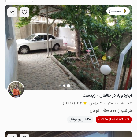
مـمـتــــــاز
1.3
میلیون ت
4.4
اجاره ویلا در طالقان - زیدشت
2 خوابه . 100 متر . تا 4 مهمان
4.6
(17 نظر)
1٬500٬000
هر شب از
تومان
10% تخفیف از 10 شب
20+ رزرو موفق