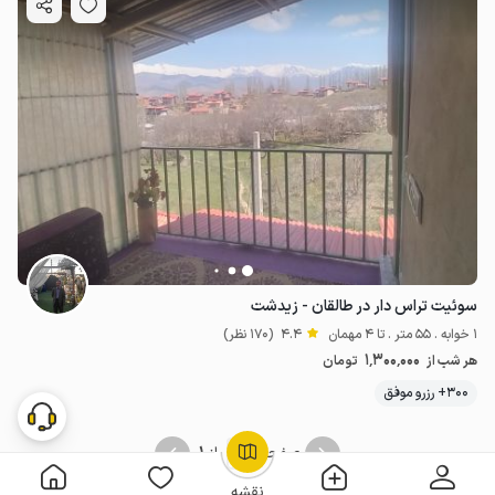
سوئیت تراس دار در طالقان - زیدشت
1 خوابه . 55 متر . تا 4 مهمان
4.4
(170 نظر)
1٬300٬000
هر شب از
تومان
300+ رزرو موفق
1
1
صفحه
از
OpenStreetMap
©
نقشه