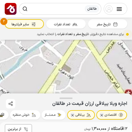
طالقان
2
تاریخ سفر
تعداد نفرات
سایر فیلترها
برای مشاهده نتایج دقیق‌تر،
تاریخ سفر
و
تعداد نفرات
را انتخاب نمایید
اجاره ویلا ییلاقی ارزان قیمت در طالقان
اقتصادی
ییلاقی
مـمـتــــاز
خوش منظره
2 اقامتگاه
از
1٬300٬000
از برترین
تومان