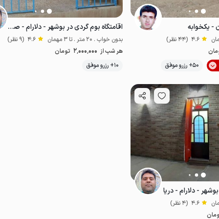
 - یکخوابه
اقامتگاه بوم گردی در بوشهر - دلارام - صدف
4.6
(44 نظر)
بدون خواب . 20 متر . تا 3 مهمان
4.6
(9 نظر)
2٬000٬000
مان
هر شب از
تومان
موقعیت در نقشه
50+ رزرو موفق
10+ رزرو موفق
ی
لب آب
اقتصادی
خاص
وشهر - دلارام - دریا
4.6
(4 نظر)
مان