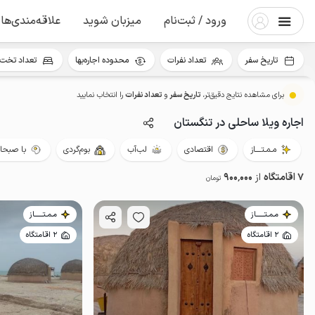
ورود / ثبت‌نام
میزبان شوید
علاقه‌مندی‌ها
تاریخ سفر
تعداد نفرات
محدوده اجاره‌بها
تعداد تخت 
برای مشاهده نتایج دقیق‌تر،
تاریخ سفر
و
تعداد نفرات
را انتخاب نمایید
اجاره ویلا ساحلی در تنگستان
مـمـتــــاز
اقتصادی
لب‌آب
بوم‌گردی
با صبحا
7 اقامتگاه
از
900٬000
تومان
مـمـتــــــاز
مـمـتــــــاز
2 اقامتگاه
2 اقامتگاه