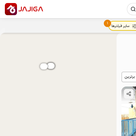
1
سایر فیلترها
 برترین