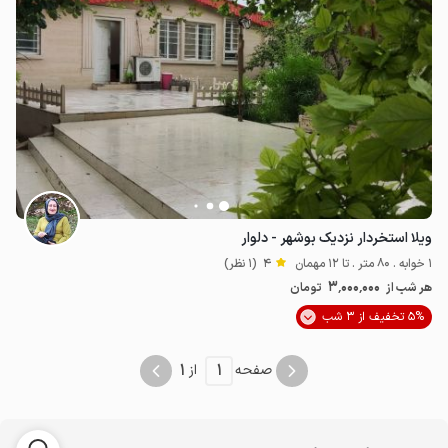
3
میلیون ت
4
ویلا استخردار نزدیک بوشهر - دلوار
1 خوابه . 80 متر . تا 12 مهمان
4
(1 نظر)
3٬000٬000
هر شب از
تومان
5% تخفیف از 3 شب
1
1
صفحه
از