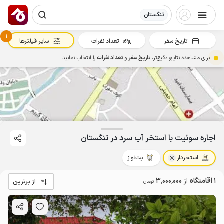
تنگستان
1
تاریخ سفر
تعداد نفرات
سایر فیلترها
برای مشاهده نتایج دقیق‌تر،
تاریخ سفر
و
تعداد نفرات
را انتخاب نمایید
اجاره سوئیت با استخر آب سرد در تنگستان
استخردار
پت‌نواز
1 اقامتگاه
از
3٬000٬000
از برترین
تومان