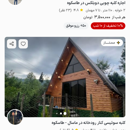
اجاره کلبه چوبی دوبلکس در طاسکوه
2 خوابه . 110 متر . تا 7 مهمان
4.8
(23 نظر)
3٬500٬000
هر شب از
تومان
10% تخفیف از 10 شب
50+ رزرو موفق
مـمـتــــــاز
کلبه سوئیسی کنار رودخانه در ماسال - طاسکوه