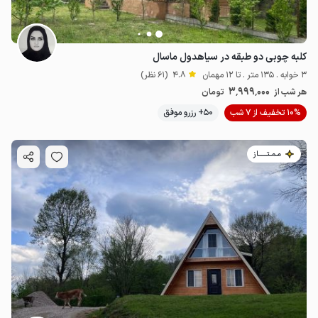
کلبه چوبی دو طبقه در سیاهدول ماسال
3 خوابه . 135 متر . تا 12 مهمان
4.8
(61 نظر)
3٬999٬000
هر شب از
تومان
10% تخفیف از 7 شب
50+ رزرو موفق
مـمـتــــــاز