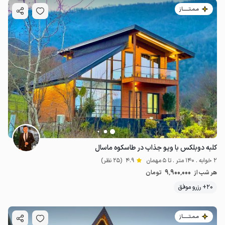
مـمـتــــــاز
کلبه دوبلکس با ویو جذاب در طاسکوه ماسال
2 خوابه . 140 متر . تا 5 مهمان
4.9
(25 نظر)
9٬900٬000
هر شب از
تومان
20+ رزرو موفق
مـمـتــــــاز