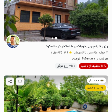
رزرو کلبه چوبی دوبلکس با استخر در طاسکوه
2 خوابه . 85 متر . تا 6 مهمان
4.9
(83 نظر)
6٬500٬000
هر شب از
تومان
10% تخفیف از 7 شب
100+ رزرو موفق
مـمـتــــــاز
رزرو فوری