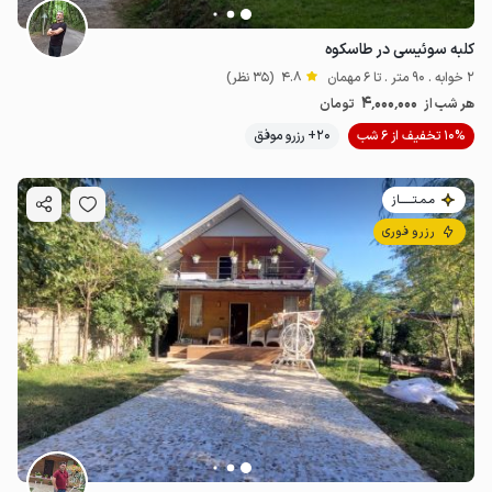
کلبه سوئیسی در طاسکوه
2 خوابه . 90 متر . تا 6 مهمان
4.8
(35 نظر)
4٬000٬000
هر شب از
تومان
10% تخفیف از 6 شب
20+ رزرو موفق
مـمـتــــــاز
رزرو فوری