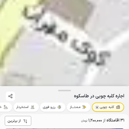
اجاره کلبه چوبی در طاسکوه
کلبه چوبی
مـمـتــــاز
رزرو فوری
استخردار
خ
31 اقامتگاه
از
1٬200٬000
از برترین
تومان