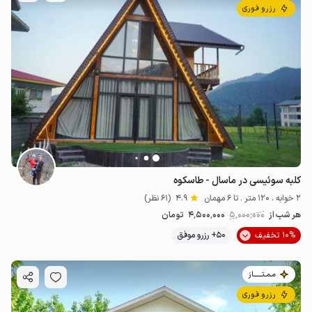
رزرو فوری
کلبه سوئیسی در ماسال - طاسکوه
2 خوابه . 120 متر . تا 6 مهمان
4.9
(61 نظر)
هر شب از
5٬000٬000
4٬500٬000
تومان
10% تخفیف
50+ رزرو موفق
مـمـتــــــاز
رزرو فوری