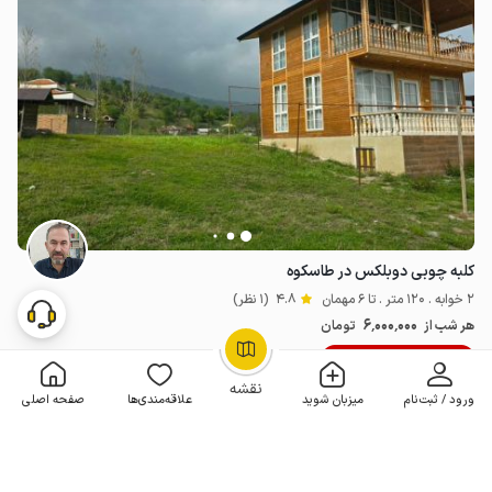
کلبه چوبی دوبلکس در طاسکوه
2 خوابه . 120 متر . تا 6 مهمان
4.8
(1 نظر)
6٬000٬000
هر شب از
تومان
10% تخفیف از 3 شب
OpenStreetMap
©
نقشه
ورود / ثبت‌نام
میزبان شوید
علاقه‌مندی‌ها
صفحه اصلی
رزرو فوری