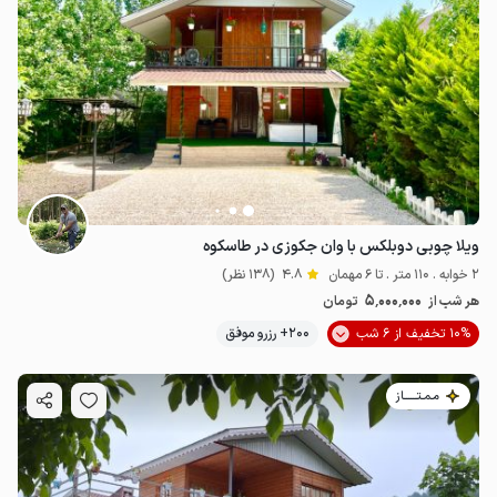
ویلا چوبی دوبلکس با وان جکوزی در طاسکوه
2 خوابه . 110 متر . تا 6 مهمان
4.8
(138 نظر)
5٬000٬000
هر شب از
تومان
10% تخفیف از 6 شب
200+ رزرو موفق
مـمـتــــــاز