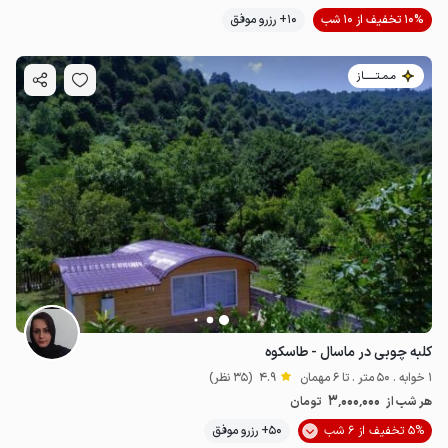
10% تخفیف از 10 شب
10+ رزرو موفق
مـمـتــــــاز
کلبه چوبی در ماسال - طاسکوه
1 خوابه . 50 متر . تا 6 مهمان
4.9
(35 نظر)
3٬000٬000
هر شب از
تومان
5% تخفیف از 6 شب
50+ رزرو موفق