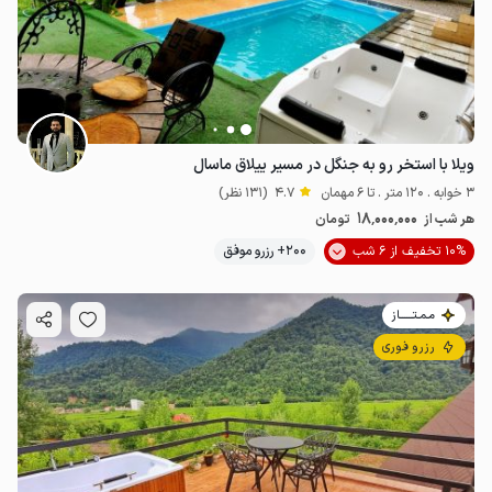
ویلا با استخر رو به جنگل در مسیر ییلاق ماسال
3 خوابه . 120 متر . تا 6 مهمان
4.7
(131 نظر)
18٬000٬000
هر شب از
تومان
10% تخفیف از 6 شب
200+ رزرو موفق
مـمـتــــــاز
رزرو فوری
3.5
میلیون ت
4.8