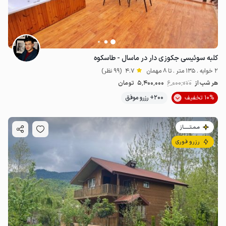
کلبه سوئیسی جکوزی دار در ماسال - طاسکوه
2 خوابه . 135 متر . تا 8 مهمان
4.7
(99 نظر)
هر شب از
6٬000٬000
5٬400٬000
تومان
10% تخفیف
200+ رزرو موفق
مـمـتــــــاز
رزرو فوری