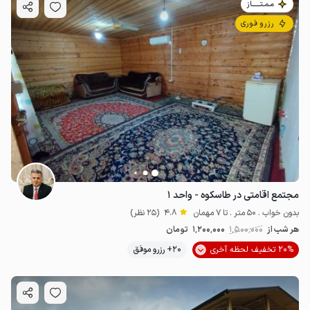
مـمـتــــــاز
رزرو فوری
مجتمع اقامتی در طاسکوه - واحد ۱
بدون خواب . 50 متر . تا 7 مهمان
4.8
(25 نظر)
هر شب از
1٬500٬000
1٬200٬000
تومان
20% تخفیف لحظه آخری
20+ رزرو موفق