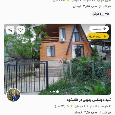
بدون خواب . 70 متر . تا 4 مهمان
5
(6 نظر)
3٬850٬000
هر شب از
تومان
5+ رزرو موفق
مـمـتــــــاز
رزرو فوری
کلبه دوبلکس چوبی در طاسکوه
3 خوابه . 120 متر . تا 9 مهمان
5
(13 نظر)
3٬500٬000
هر شب از
تومان