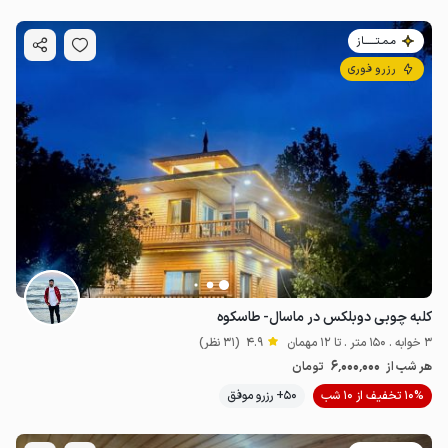
مـمـتــــــاز
رزرو فوری
کلبه چوبی دوبلکس در ماسال- طاسکوه
3 خوابه . 150 متر . تا 12 مهمان
4.9
(31 نظر)
6٬000٬000
هر شب از
تومان
10% تخفیف از 10 شب
50+ رزرو موفق