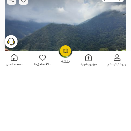
OpenStreetMap
©
نقشه
ورود / ثبت‌نام
میزبان شوید
علاقه‌مندی‌ها
صفحه اصلی
اجاره سوئیت در تنکابن - میانکوه
1 خوابه . 70 متر . تا 6 مهمان
4.8
(101 نظر)
1٬400٬000
هر شب از
تومان
100+ رزرو موفق
مـمـتــــــاز
رزرو فوری