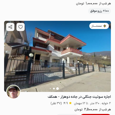
1٬000٬000
هر شب از
تومان
100+ رزرو موفق
مـمـتــــــاز
اجاره سوئیت جنگلی در جاده دوهزار - همکف
2 خوابه . 120 متر . تا 12 مهمان
4.9
(37 نظر)
2٬500٬000
هر شب از
تومان