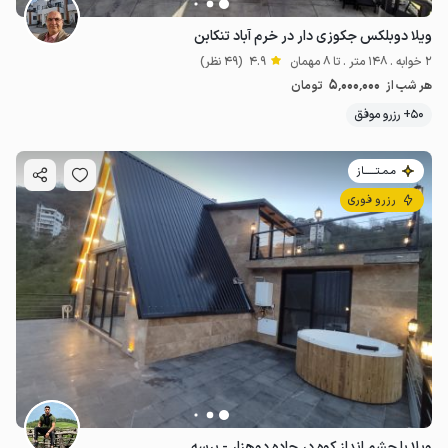
ویلا دوبلکس جکوزی دار در خرم آباد تنکابن
2 خوابه . 148 متر . تا 8 مهمان
4.9
(49 نظر)
5٬000٬000
هر شب از
تومان
50+ رزرو موفق
مـمـتــــــاز
رزرو فوری
ویلا با چشم انداز کوه در جاده دوهزار - برسه