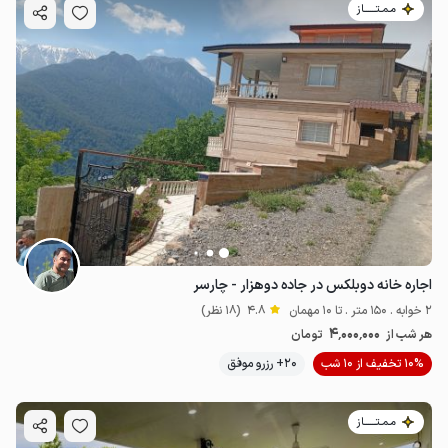
مـمـتــــــاز
اجاره خانه دوبلکس در جاده دوهزار - چارسر
2 خوابه . 150 متر . تا 10 مهمان
4.8
(18 نظر)
4٬000٬000
هر شب از
تومان
10% تخفیف از 10 شب
20+ رزرو موفق
مـمـتــــــاز