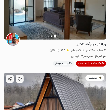
3.99
میلیون ت
4.8
ویلا در خرم آباد تنکابن
3 خوابه . 140 متر . تا 7 مهمان
4.8
(12 نظر)
3٬000٬000
هر شب از
تومان
10% تخفیف از 20 شب
20+ رزرو موفق
مـمـتــــــاز