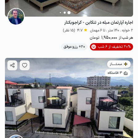
اجاره آپارتمان مبله در تنکابن - کراجوبکنار
2 خوابه . 140 متر . تا 6 مهمان
4.7
(15 نظر)
1٬950٬000
هر شب از
تومان
20% تخفیف از 6 شب
20+ رزرو موفق
مـمـتــــــاز
3 اقامتگاه