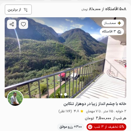
508 اقامتگاه
از
810٬000
از برترین
تومان
مـمـتــــــاز
3 اقامتگاه
خانه با چشم انداز زیبا در دوهزار تنکابن
2 خوابه . 115 متر . تا 7 مهمان
4.8
(176 نظر)
2٬500٬000
هر شب از
تومان
5% تخفیف از 3 شب
300+ رزرو موفق