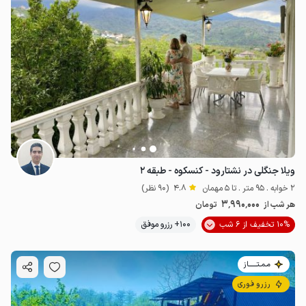
ویلا جنگلی در نشتارود - کنسکوه - طبقه ۲
2 خوابه . 95 متر . تا 5 مهمان
4.8
(90 نظر)
3٬990٬000
هر شب از
تومان
10% تخفیف از 6 شب
100+ رزرو موفق
مـمـتــــــاز
رزرو فوری