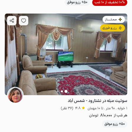
10% تخفیف از 10 شب
50+ رزرو موفق
مـمـتــــــاز
رزرو فوری
سوئیت مبله در نشتارود - شمس آباد
1 خوابه . 90 متر . تا 10 مهمان
4.8
(36 نظر)
810٬000
هر شب از
تومان
50+ رزرو موفق