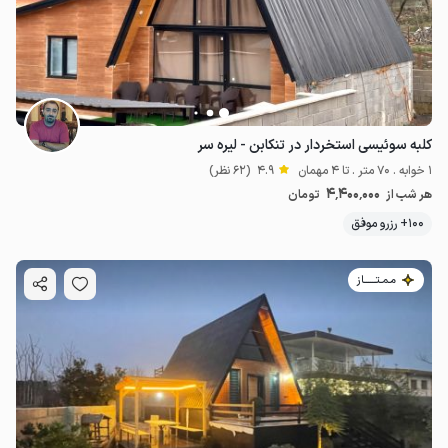
کلبه سوئیسی استخردار در تنکابن - لیره سر
1 خوابه . 70 متر . تا 4 مهمان
4.9
(62 نظر)
4٬400٬000
هر شب از
تومان
100+ رزرو موفق
مـمـتــــــاز