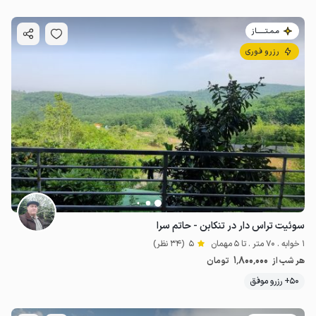
مـمـتــــــاز
رزرو فوری
سوئیت تراس دار در تنکابن - حاتم سرا
1 خوابه . 70 متر . تا 5 مهمان
5
(34 نظر)
1٬800٬000
هر شب از
تومان
50+ رزرو موفق