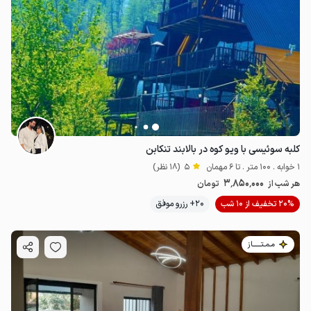
کلبه سوئیسی با ویو کوه در بالابند تنکابن
1 خوابه . 100 متر . تا 6 مهمان
5
(18 نظر)
3٬850٬000
هر شب از
تومان
20% تخفیف از 10 شب
20+ رزرو موفق
مـمـتــــــاز