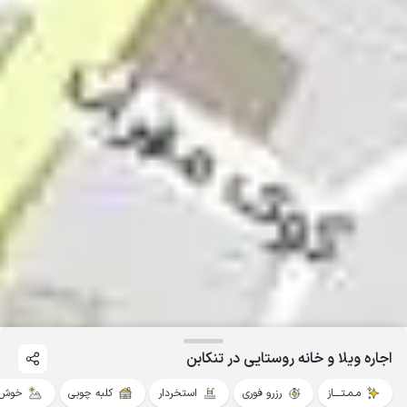
اجاره ویلا و خانه روستایی در تنکابن
مـمـتــــاز
رزرو فوری
استخردار
کلبه چوبی
خوش 