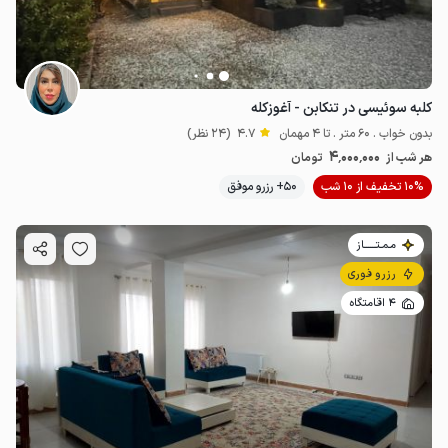
کلبه سوئیسی در تنکابن - آغوزکله
بدون خواب . 60 متر . تا 4 مهمان
4.7
(24 نظر)
4٬000٬000
هر شب از
تومان
10% تخفیف از 10 شب
50+ رزرو موفق
مـمـتــــــاز
رزرو فوری
4 اقامتگاه