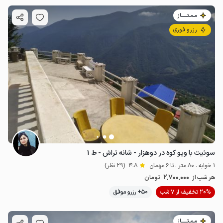
مـمـتــــــاز
رزرو فوری
سوئیت با ویو کوه در دوهزار - شانه تراش - ط ۱
1 خوابه . 80 متر . تا 6 مهمان
4.8
(29 نظر)
2٬700٬000
هر شب از
تومان
20% تخفیف از 7 شب
50+ رزرو موفق
مـمـتــــــاز