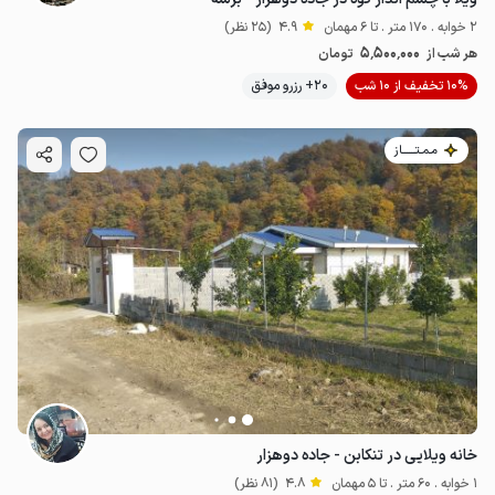
2 خوابه . 170 متر . تا 6 مهمان
4.9
(25 نظر)
5٬500٬000
هر شب از
تومان
10% تخفیف از 10 شب
20+ رزرو موفق
مـمـتــــــاز
خانه ویلایی در تنکابن - جاده دوهزار
1 خوابه . 60 متر . تا 5 مهمان
4.8
(81 نظر)